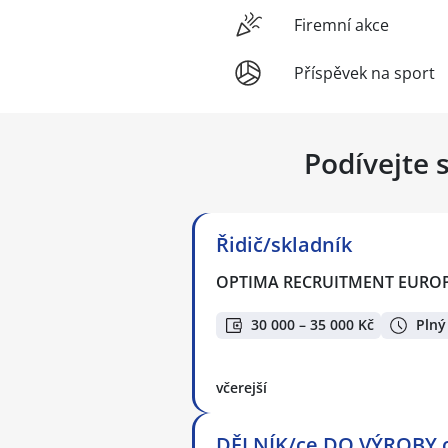
Firemní akce
Příspěvek na sport
Podívejte 
Řidič/skladník
OPTIMA RECRUITMENT EUROPE,
30 000 – 35 000 Kč
Plný
včerejší
DĚLNÍK/ce DO VÝROBY o