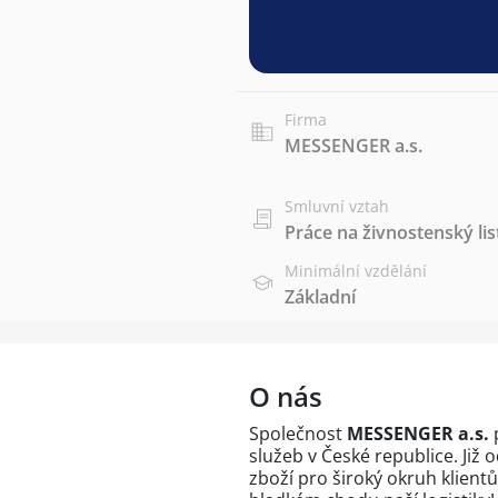
Firma
MESSENGER a.s.
Smluvní vztah
Práce na živnostenský lis
Minimální vzdělání
Základní
O nás
Společnost
MESSENGER a.s.
p
služeb v České republice. Již
zboží pro široký okruh klient