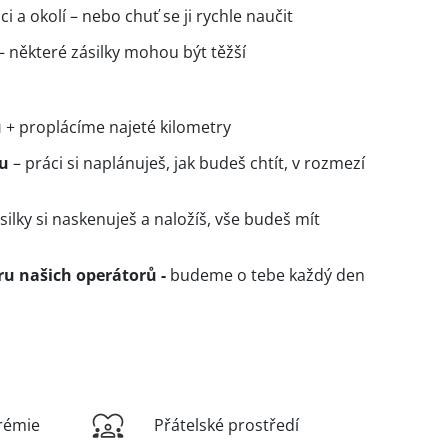
 a okolí – nebo chuť se ji rychle naučit
– některé zásilky mohou být těžší
u
+ proplácíme najeté kilometry
bu
– práci si naplánuješ, jak budeš chtít, v rozmezí
ásilky si naskenuješ a naložíš, vše budeš mít
ru našich operátorů -
budeme o tebe každý den
rémie
Přátelské prostředí