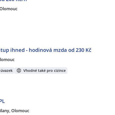
Olomouc
stup ihned - hodinová mzda od 230 Kč
lomouc
 úvazek
Vhodné také pro cizince
PL
lany, Olomouc