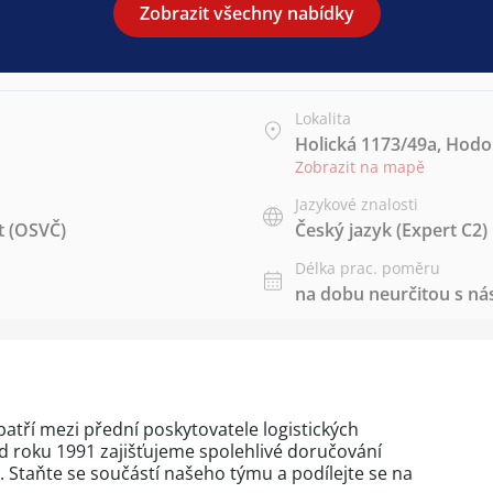
Zobrazit všechny nabídky
Lokalita
Holická 1173/49a, Hodo
Zobrazit na mapě
Jazykové znalosti
t (OSVČ)
Český jazyk
(Expert C2)
Délka prac. poměru
na dobu neurčitou s 
atří mezi přední poskytovatele logistických
 od roku 1991 zajišťujeme spolehlivé doručování
ů. Staňte se součástí našeho týmu a podílejte se na