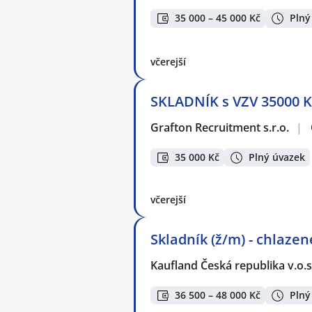
35 000 – 45 000 Kč
Plný
včerejší
SKLADNÍK s VZV 35000 
Grafton Recruitment s.r.o.
|
35 000 Kč
Plný úvazek
včerejší
Skladník (ž/m) - chlazen
Kaufland Česká republika v.o.s
36 500 – 48 000 Kč
Plný