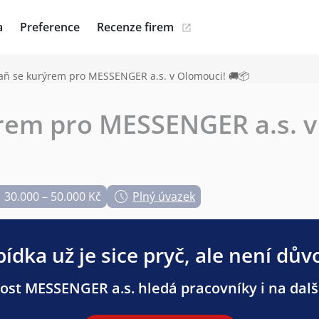
a
Preference
Recenze firem
aň se kurýrem pro MESSENGER a.s. v Olomouci! 🚚📦
rem pro MESSENGER a.s. v
30.000 – 50.000 Kč
Plný úvazek
ídka už je sice pryč, ale není dův
ost MESSENGER a.s. hledá pracovníky i na další