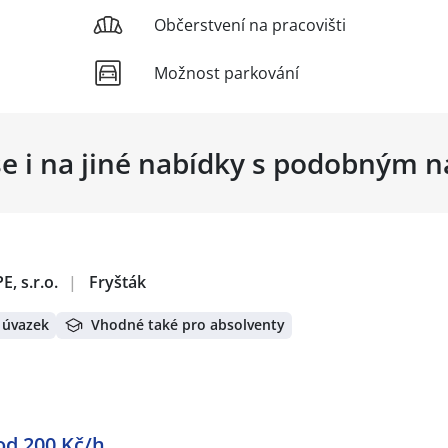
Občerstvení na pracovišti
Možnost parkování
se i na jiné nabídky s podobným 
 s.r.o.
|
Fryšták
 úvazek
Vhodné také pro absolventy
d 200 Kč/h