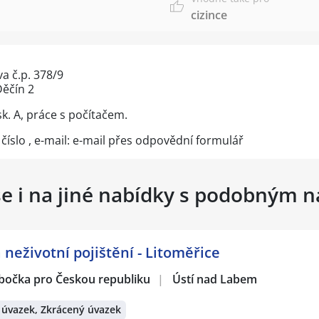
cizince
a č.p. 378/9
Děčín 2
k. A, práce s počítačem.
 číslo
, e-mail: e-mail přes
odpovědní formulář
se i na jiné nabídky s podobným 
 neživotní pojištění - Litoměřice
obočka pro Českou republiku
|
Ústí nad Labem
 úvazek, Zkrácený úvazek