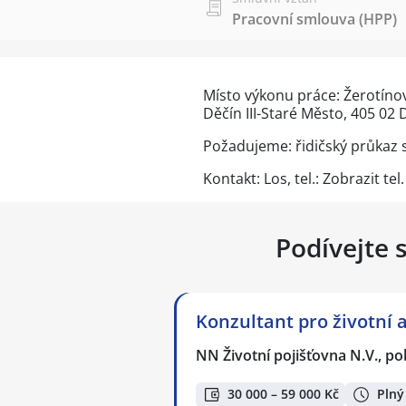
Pracovní smlouva (HPP)
Místo výkonu práce: Žerotínov
Děčín III-Staré Město, 405 02 
Požadujeme: řidičský průkaz s
Kontakt: Los, tel.:
Zobrazit tel.
Podívejte 
Konzultant pro životní a
NN Životní pojišťovna N.V., p
30 000 – 59 000 Kč
Plný