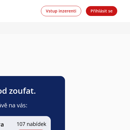
Vstup inzerenti
Přihlásit se
od zoufat.
ávě na vás:
ra
107 nabídek