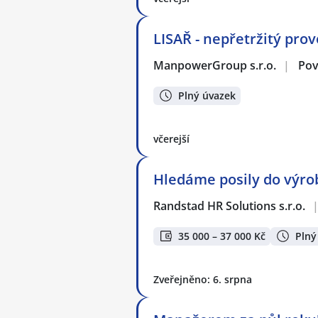
LISAŘ - nepřetržitý prov
ManpowerGroup s.r.o.
|
Pov
Plný úvazek
včerejší
Hledáme posily do výro
Randstad HR Solutions s.r.o.
35 000 – 37 000 Kč
Plný
Zveřejněno: 6. srpna