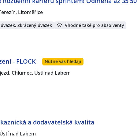
 Rozběhni kariéru sprintem! Odměna až 35 50
Terezín, Litoměřice
 úvazek, Zkrácený úvazek
Vhodné také pro absolventy
zení - FLOCK
Nutně vás hledají
jezd, Chlumec, Ústí nad Labem
aznická a dodavatelská kvalita
Ústí nad Labem