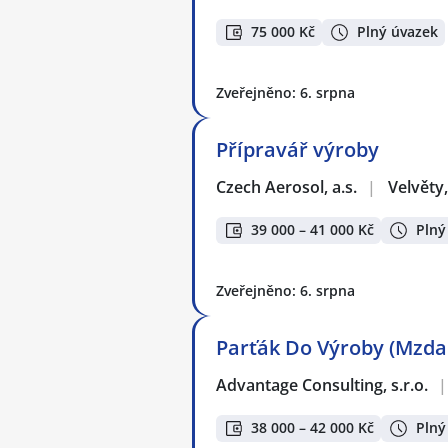
75 000 Kč
Plný úvazek
Zveřejněno: 6. srpna
Přípravář výroby
Czech Aerosol, a.s.
|
Velvěty
39 000 – 41 000 Kč
Plný
Zveřejněno: 6. srpna
Parťák Do Výroby (Mzda
Advantage Consulting, s.r.o.
|
38 000 – 42 000 Kč
Plný