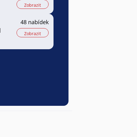
Zobrazit
48 nabídek
l
Zobrazit