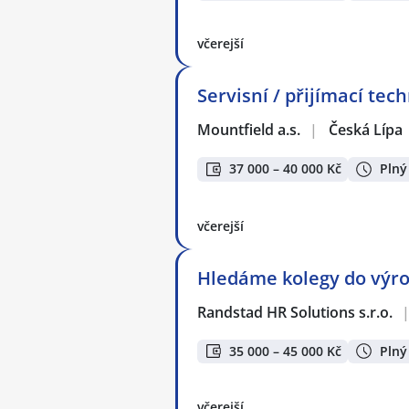
včerejší
Servisní / přijímací tec
Mountfield a.s.
|
Česká Lípa
37 000 – 40 000 Kč
Plný
včerejší
Hledáme kolegy do výro
Randstad HR Solutions s.r.o.
35 000 – 45 000 Kč
Plný
včerejší