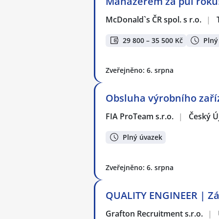
Manažerem za půl roku!
McDonald`s ČR spol. s r.o.
|
29 800 – 35 500 Kč
Plný
Zveřejněno: 6. srpna
Obsluha výrobního zaří
FIA ProTeam s.r.o.
|
Český Ú
Plný úvazek
Zveřejněno: 6. srpna
QUALITY ENGINEER | Zák
Grafton Recruitment s.r.o.
|