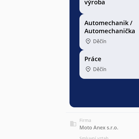
výroba
Automechanik /
Automechanička
Děčín
Práce
Děčín
Firma
Moto Anex s.r.o.
Smluvní vztah