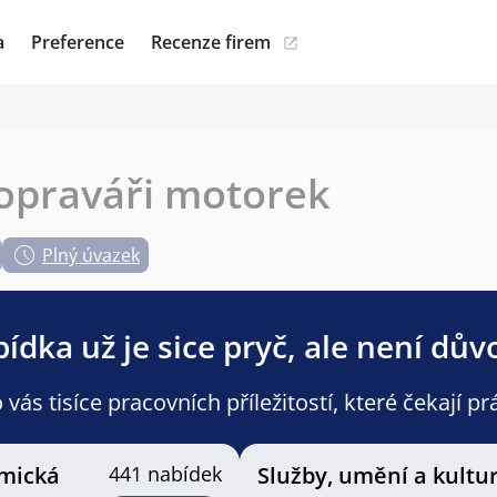
a
Preference
Recenze firem
opraváři motorek
Plný úvazek
ídka už je sice pryč, ale není dův
ás tisíce pracovních příležitostí, které čekají pr
mická
441 nabídek
Služby, umění a kultu