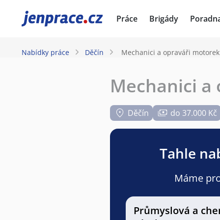
JenPráce.cz
Práce
Brigády
Poradn
Nabídky práce
Děčín
Mechanici a opraváři motorek
Mechanici a 
Děčín
do 37.000 Kč
Tahle nab
Máme pro v
Průmyslová a che