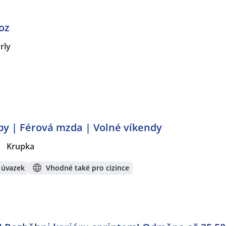
oz
rly
by | Férová mzda | Volné víkendy
|
Krupka
 úvazek
Vhodné také pro cizince