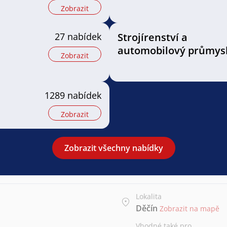
Zobrazit
27 nabídek
Strojírenství a
automobilový průmys
Zobrazit
1289 nabídek
Zobrazit
Zobrazit všechny nabídky
Lokalita
Děčín
Zobrazit na mapě
Vhodné také pro