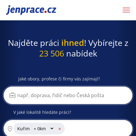
JenPráce.cz
Najděte práci
ihned
! Vybírejte z
23 506
nabídek
Jaké obory, profese či firmy vás zajímají?
V jaké lokalitě hledáte práci?
×
Kuřim