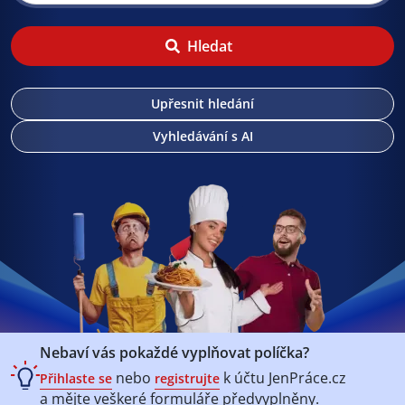
Hledat
Upřesnit hledání
Vyhledávání s AI
Nebaví vás pokaždé vyplňovat políčka?
nebo
k účtu
JenPráce.cz
Přihlaste se
registrujte
a mějte veškeré
formuláře předvyplněny.