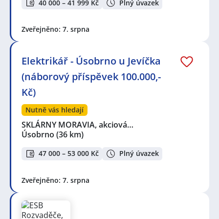
40 000 – 41 999 Kč
Plný úvazek
Zveřejněno: 7. srpna
Elektrikář - Úsobrno u Jevíčka
(náborový příspěvek 100.000,-
Kč)
Nutně vás hledají
SKLÁRNY MORAVIA, akciová…
Úsobrno
(36 km)
47 000 – 53 000 Kč
Plný úvazek
Zveřejněno: 7. srpna