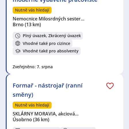
Nutně vás hledají
Nemocnice Milosrdných sester…
Brno
(13 km)
Plný úvazek, Zkrácený úvazek
Vhodné také pro cizince
Vhodné také pro absolventy
Zveřejněno: 7. srpna
Formař - nástrojař (ranní
směny)
Nutně vás hledají
SKLÁRNY MORAVIA, akciová…
Úsobrno
(36 km)