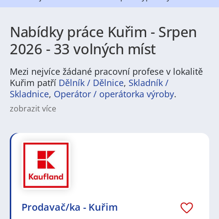
Nabídky práce Kuřim - Srpen
2026 - 33 volných míst
Mezi nejvíce žádané pracovní profese v lokalitě
Kuřim patří
Dělník / Dělnice
,
Skladník /
Skladnice
,
Operátor / operátorka výroby
.
zobrazit více
Kuřim nabízí rozmanité pracovní příležitosti napříč
obory, takže kdo hledá práci v Kuřim, najde tu
možnosti v průmyslu, logistice i službách. V regionu
jsou běžné pozice pro techniky, operátory výroby,
skladníky nebo řidiče, ale i administrativní a obchodní
role, zdravotnické profese nebo řemeslné práce.
Pracovní nabídky se často týkají výrobních provozů,
dopravních a skladovacích služeb, stavebnictví a
lokálního obchodu, takže zaměstnání je dostupné pro
Prodavač/ka - Kuřim
různé úrovně kvalifikace a zkušeností.