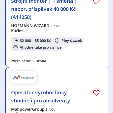
‍Strojní montér️ | 1 směna |
nábor. příspěvek 40 000 Kč
(A14058)
HOFMANN WIZARD s.r.o.
Kuřim
32 000 – 35 000 Kč
Plný úvazek
Vhodné také pro cizince
Zveřejněno: 5. srpna
Operátor výrobní linky –
vhodné i pro absolventy
ManpowerGroup s.r.o.