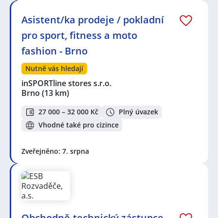
Asistent/ka prodeje / pokladní
pro sport, fitness a moto
fashion - Brno
Nutně vás hledají
inSPORTline stores s.r.o.
Brno
(13 km)
27 000 – 32 000 Kč
Plný úvazek
Vhodné také pro cizince
Zveřejněno: 7. srpna
Obchodně-technický zástupce