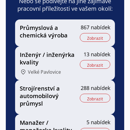
Nebo se podívejte na jiné zajímavé
pracovní příležitosti ve vašem okolí:
Průmyslová a
867 nabídek
chemická výroba
Zobrazit
Inženýr / inženýrka
13 nabídek
kvality
Zobrazit
Velké Pavlovice
Strojírenství a
288 nabídek
automobilový
Zobrazit
průmysl
Manažer /
5 nabídek