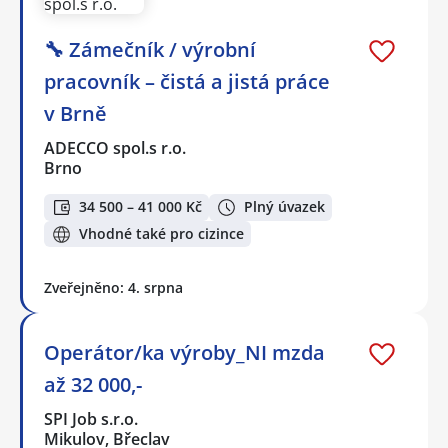
🔧 Zámečník / výrobní
pracovník – čistá a jistá práce
v Brně
ADECCO spol.s r.o.
Brno
34 500 – 41 000 Kč
Plný úvazek
Vhodné také pro cizince
Zveřejněno: 4. srpna
Operátor/ka výroby_NI mzda
až 32 000,-
SPI Job s.r.o.
Mikulov, Břeclav