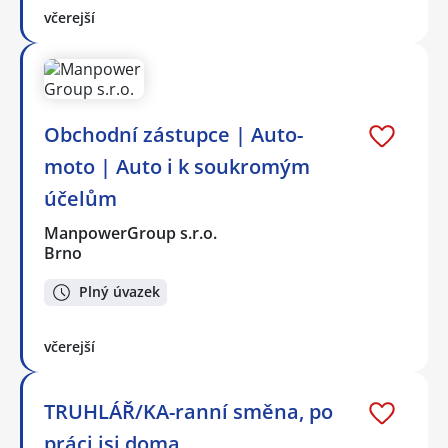
včerejší
Obchodní zástupce | Auto-
moto | Auto i k soukromým
účelům
ManpowerGroup s.r.o.
Brno
Plný úvazek
včerejší
TRUHLÁŘ/KA-ranní směna, po
práci jsi doma