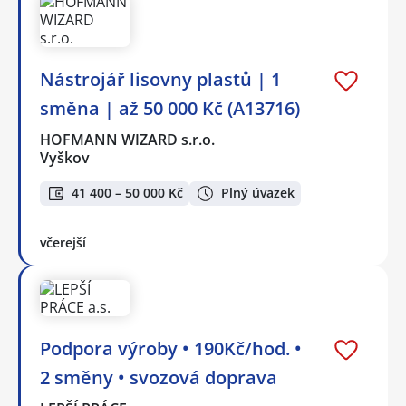
Nástrojář lisovny plastů | 1
směna | až 50 000 Kč (A13716)
HOFMANN WIZARD s.r.o.
Vyškov
41 400 – 50 000 Kč
Plný úvazek
včerejší
Podpora výroby • 190Kč/hod. •
2 směny • svozová doprava