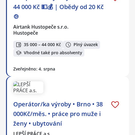
44 000 Kč 💵💰 | Obědy od 20 Kč
🍲
Airtank Hustopeče s.r.o.
Hustopeče
35 000 – 44 000 Kč
Plný úvazek
Vhodné také pro absolventy
Zveřejněno: 4. srpna
Operátor/ka výroby • Brno • 38
000Kč/měs. • práce pro muže i
ženy • ubytování
LEPŠÍ PRÁCE a.s.