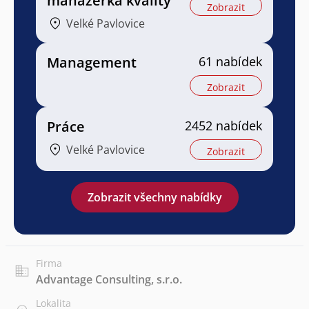
manažerka kvality
Zobrazit
Velké Pavlovice
Management
61 nabídek
Zobrazit
Práce
2452 nabídek
Velké Pavlovice
Zobrazit
Zobrazit všechny nabídky
Firma
Advantage Consulting, s.r.o.
Lokalita