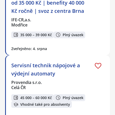
od 35 000 Kč | benefity 40 000
Kč ročně | svoz z centra Brna
IFE-CR,a.s.
Modřice
35 000 – 39 000 Kč
Plný úvazek
Zveřejněno: 4. srpna
Servisní technik nápojové a
výdejní automaty
Provendia s.r.o.
Celá ČR
45 000 – 60 000 Kč
Plný úvazek
Vhodné také pro absolventy