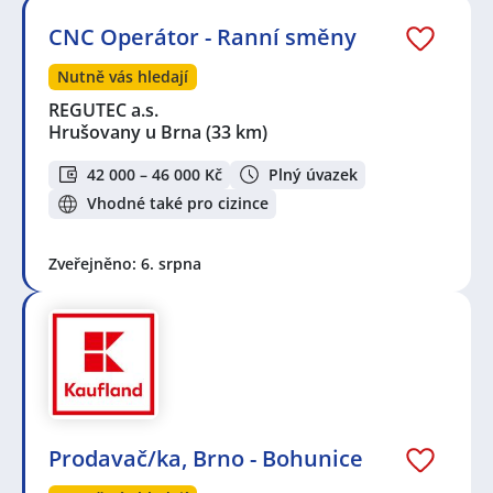
CNC Operátor - Ranní směny
Nutně vás hledají
REGUTEC a.s.
Hrušovany u Brna
(33 km)
42 000 – 46 000 Kč
Plný úvazek
Vhodné také pro cizince
Zveřejněno: 6. srpna
Prodavač/ka, Brno - Bohunice