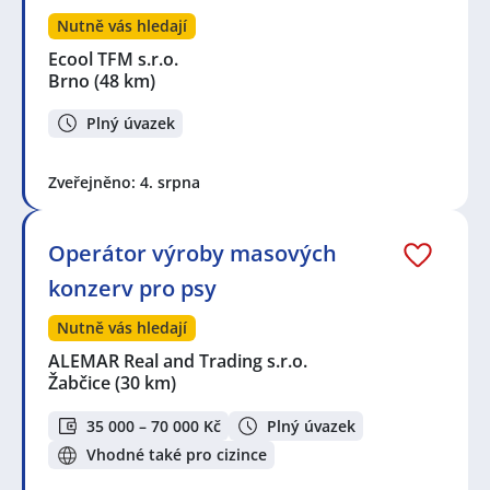
Nutně vás hledají
Ecool TFM s.r.o.
Brno
(48 km)
Plný úvazek
Zveřejněno: 4. srpna
Operátor výroby masových
konzerv pro psy
Nutně vás hledají
ALEMAR Real and Trading s.r.o.
Žabčice
(30 km)
35 000 – 70 000 Kč
Plný úvazek
Vhodné také pro cizince