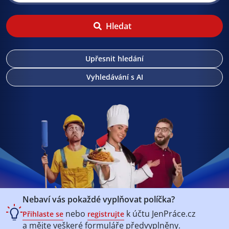
Hledat
Upřesnit hledání
Vyhledávání s AI
Nebaví vás pokaždé vyplňovat políčka?
nebo
k účtu
JenPráce.cz
Přihlaste se
registrujte
a mějte veškeré
formuláře předvyplněny.