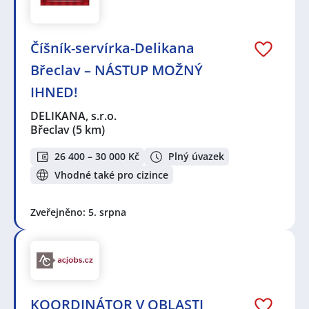
Číšník-servírka-Delikana
Břeclav – NÁSTUP MOŽNÝ
IHNED!
DELIKANA, s.r.o.
Břeclav
(5 km)
26 400 – 30 000 Kč
Plný úvazek
Vhodné také pro cizince
Zveřejněno: 5. srpna
KOORDINÁTOR V OBLASTI