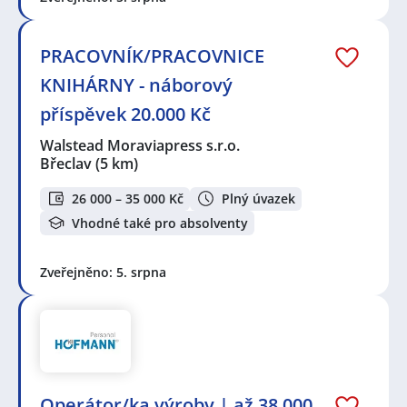
PRACOVNÍK/PRACOVNICE
KNIHÁRNY - náborový
příspěvek 20.000 Kč
Walstead Moraviapress s.r.o.
Břeclav
(5 km)
26 000 – 35 000 Kč
Plný úvazek
Vhodné také pro absolventy
Zveřejněno: 5. srpna
Operátor/ka výroby | až 38 000