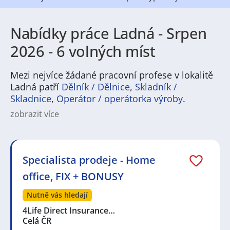
Nabídky práce Ladná - Srpen
2026 - 6 volných míst
Mezi nejvíce žádané pracovní profese v lokalitě
Ladná patří
Dělník / Dělnice
,
Skladník /
Skladnice
,
Operátor / operátorka výroby
.
zobrazit více
Pokud hledáte práci v Ladná, region nabízí pestré
pracovní příležitosti především v oblasti výroby,
logistice a službách. V okolí jsou běžné pozice
operátorů, skladníků, techniků i administrativních
Specialista prodeje - Home
pracovníků, stejně jako nabídky v oblasti obchodu a
office, FIX + BONUSY
zákaznického servisu. Na portálech s pracovními
nabídkami najdete pravidelně volná místa pro různé
Nutně vás hledají
úrovně zkušeností a vzdělání, ideální pro uchazeče,
kteří preferují zaměstnání blízko domova.
4Life Direct Insurance…
Celá ČR
Ladná je klidné město s příjemným venkovským