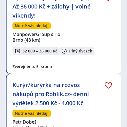
Až 36 000 Kč + zálohy | volné
víkendy!
Nutně vás hledají
ManpowerGroup s.r.o.
Brno
(48 km)
32 000 – 36 000 Kč
Plný úvazek
Zveřejněno: 5. srpna
Kurýr/kurýrka na rozvoz
nákupů pro Rohlik.cz- denní
výdělek 2.500 Kč - 4.000 Kč
Nutně vás hledají
Petr Dobeš