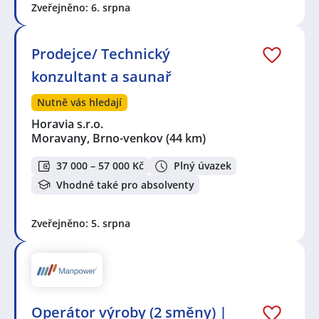
Zveřejněno: 6. srpna
Prodejce/ Technický
konzultant a saunař
Nutně vás hledají
Horavia s.r.o.
Moravany, Brno-venkov
(44 km)
37 000 – 57 000 Kč
Plný úvazek
Vhodné také pro absolventy
Zveřejněno: 5. srpna
Operátor výroby (2 směny) |