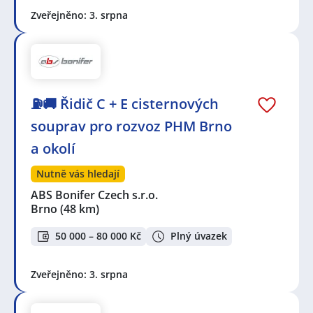
Zveřejněno: 3. srpna
⛽🚚 Řidič C + E cisternových
souprav pro rozvoz PHM Brno
a okolí
Nutně vás hledají
ABS Bonifer Czech s.r.o.
Brno
(48 km)
50 000 – 80 000 Kč
Plný úvazek
Zveřejněno: 3. srpna