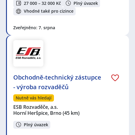
27 000 – 32 000 Kč
Plný úvazek
Vhodné také pro cizince
Zveřejněno: 7. srpna
Obchodně-technický zástupce
- výroba rozvaděčů
Nutně vás hledají
ESB Rozvaděče, a.s.
Horní Heršpice, Brno
(45 km)
Plný úvazek