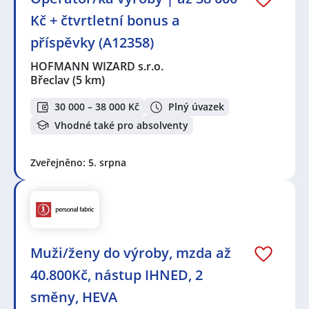
Kč + čtvrtletní bonus a
příspěvky (A12358)
HOFMANN WIZARD s.r.o.
Břeclav
(5 km)
30 000 – 38 000 Kč
Plný úvazek
Vhodné také pro absolventy
Zveřejněno: 5. srpna
Muži/ženy do výroby, mzda až
40.800Kč, nástup IHNED, 2
směny, HEVA