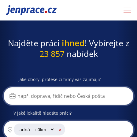
JenPráce.cz
Najděte práci
ihned
! Vybírejte z
23 857
nabídek
Jaké obory, profese či firmy vás zajímají?
V jaké lokalitě hledáte práci?
×
Ladná