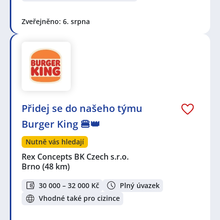
Zveřejněno: 6. srpna
Přidej se do našeho týmu
Burger King 🍔👑
Nutně vás hledají
Rex Concepts BK Czech s.r.o.
Brno
(48 km)
30 000 – 32 000 Kč
Plný úvazek
Vhodné také pro cizince