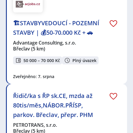
🏗️STAVBYVEDOUCÍ - POZEMNÍ
STAVBY | 💰50-70.000 Kč + 🚗
Advantage Consulting, s.r.o.
Břeclav
(5 km)
50 000 – 70 000 Kč
Plný úvazek
Zveřejněno: 7. srpna
Řidič/ka s ŘP sk.CE, mzda až
80tis/měs,NÁBOR.PŘÍSP,
parkov. Břeclav, přepr. PHM
PETROTRANS, s.r.o.
Břeclav
(5 km)