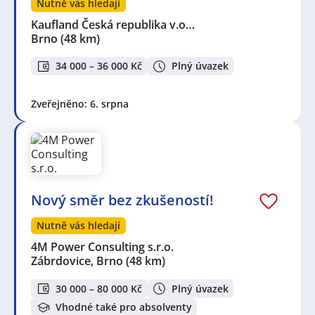
Nutně vás hledají
Kaufland Česká republika v.o…
Brno
(48 km)
34 000 – 36 000 Kč
Plný úvazek
Zveřejněno: 6. srpna
Nový směr bez zkušeností!
Nutně vás hledají
4M Power Consulting s.r.o.
Zábrdovice, Brno
(48 km)
30 000 – 80 000 Kč
Plný úvazek
Vhodné také pro absolventy