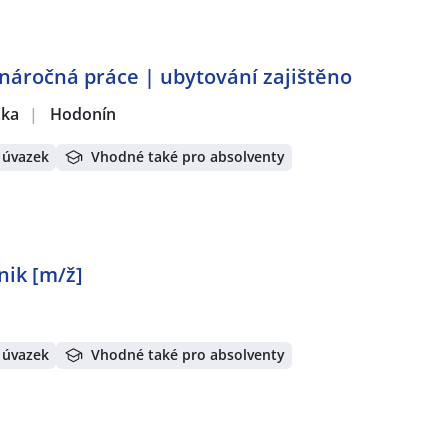
náročná práce | ubytování zajištěno
žka
|
Hodonín
 úvazek
Vhodné také pro absolventy
nik [m/ž]
 úvazek
Vhodné také pro absolventy