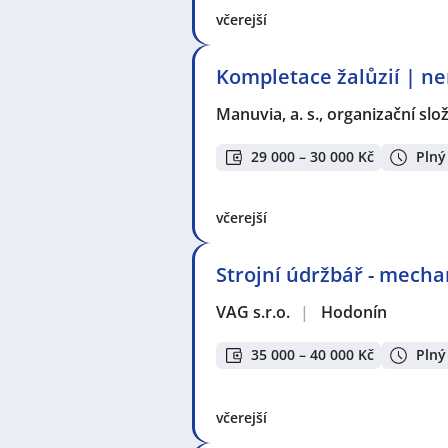
včerejší
Kompletace žalůzií | ne
Manuvia, a. s., organizační slo
29 000 – 30 000 Kč
Plný
včerejší
Strojní údržbář - mecha
VAG s.r.o.
|
Hodonín
35 000 – 40 000 Kč
Plný
včerejší