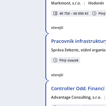
Markmont, s.r.o.
|
Hodonín
40 750 – 60 000 Kč
Plný
včerejší
Pracovník infrastruktur
Správa železnic, státní organi
Plný úvazek
včerejší
Controller Odd. Financí 
Advantage Consulting, s.r.o.
|