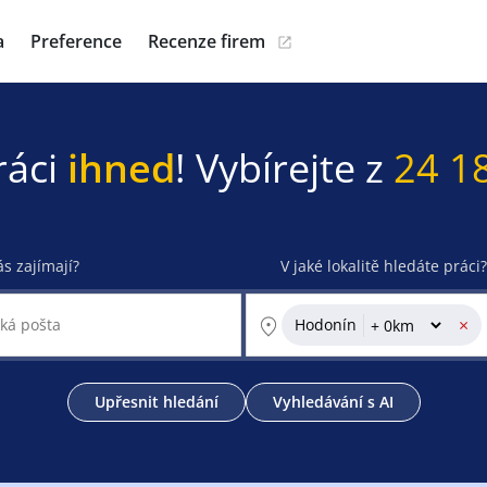
a
Preference
Recenze firem
ráci
ihned
! Vybírejte z
24 1
ás zajímají?
V jaké lokalitě hledáte práci?
×
Hodonín
Upřesnit hledání
Vyhledávání s AI