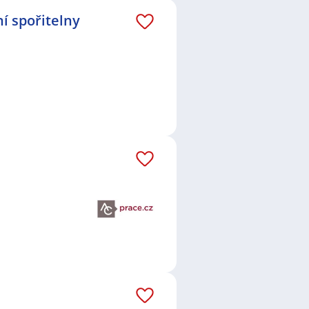
ní měsíc je to celkem 780 nových
í spořitelny
áš email dostávejte aktuální
.
,
ManpowerGroup s.r.o.
,
kmont, s.r.o.
,
Správa železnic,
ife Direct Insurance Services s.r.o.,
rkZPro s.r.o.
,
SIMIX GROUP s.r.o.
,
 Drilling & Services a.s.
,
RIGUM,
r.o.
,
Česká spořitelna, a.s.
,
,
PETROTRANS, s.r.o.
,
Walstead
ic, a.s.
,
Personal fabric -
pný závod
,
Česká pošta, s.p.
,
ustopeče s.r.o.
ce
,
Telefonní operátor /
,
Řidič / Řidička
,
Bankovní