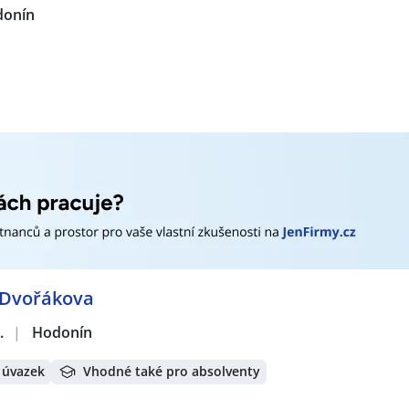
 poradce / poradkyně
,
Finanční kontroling
,
Osobní bankéř / 
donín
ka v pojišťovnictví
,
Pokladní
,
Prodavač / Prodavačka
,
HR spec
řka
,
Dělník / Dělnice
,
Seřizovač / seřizovačka strojů
,
Tesař /
tážnice
,
Svářeč / Svářečka
,
Kontrolor / Kontrolorka
,
Obrábě
amátor / programátorka NC / CNC / PLC strojů a zařízení
,
T
visní technik / technička
,
Elektroinženýr / Elektroinženýrka
,
ista / Elektrospecialistka
,
Obchodní zástupce / zástupkyně
,
 automatizace
,
Strojní mechanik / mechanička
rátech:
Břeclav
,
Otrokovice
,
Žabčice
,
Lužice, okres Hodonín
,
Rohate
c
,
Kyjov, okres Hodonín
,
Boršov, Kyjov, okres Hodonín
,
Břec
d Svatým Antonínkem
,
Horní Bojanovice
,
Hustopeče
 Dvořákova
.
|
Hodonín
 úvazek
Vhodné také pro absolventy