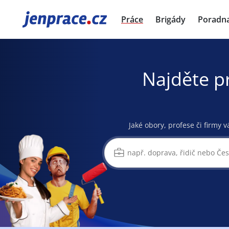
JenPráce.cz
Práce
Brigády
Poradn
Najděte p
Jaké obory, profese či firmy v