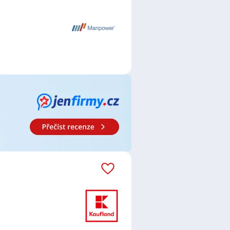
bankéřka
,
Pojišťovací poradce /
ialista / specialistka
,
Personalista
 Tesařka
,
Zámečník / Zámečnice
,
č / Obráběčka
,
Operátor /
echnik / technička ve strojírenství
,
Elektromechanik /
Obsluha strojů
,
Elektronik /
c
,
Dubňany
,
Hrušky, okres Břeclav
,
lav
,
Brumovice, okres Břeclav
,