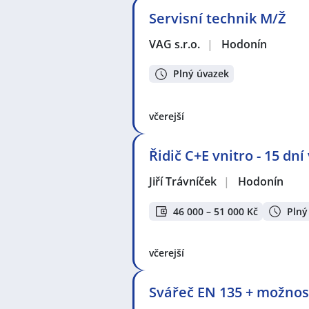
Servisní technik M/Ž
VAG s.r.o.
|
Hodonín
Plný úvazek
včerejší
Řidič C+E vnitro - 15 dní 
Jiří Trávníček
|
Hodonín
46 000 – 51 000 Kč
Plný
včerejší
Svářeč EN 135 + možnost