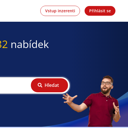
Vstup inzerenti
Přihlásit se
82
nabídek
Hledat