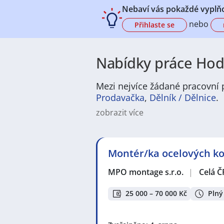
Nebaví vás pokaždé vyplňo
nebo
Přihlaste se
Nabídky práce Hodo
Mezi nejvíce žádané pracovní 
Prodavačka
,
Dělník / Dělnice
.
zobrazit více
Hodonín nabízí širokou škálu pracov
pozice v administrativě či služb
nabídkami v oblasti výroby, logist
Montér/ka ocelových kon
gastronomii nebo zdravotnictví. P
zaměstnání i možnost profesního 
MPO montage s.r.o.
|
Celá Č
Město samotné působí příjemným a
městský život s blízkostí přírody
25 000 – 70 000 Kč
Plný
kulturního i sportovního vyžití a
každodenního života. Uchazeči, kteř
pro život.