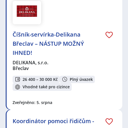
Číšník-servírka-Delikana
Břeclav – NÁSTUP MOŽNÝ
IHNED!
DELIKANA, s.r.o.
Břeclav
26 400 – 30 000 Kč
Plný úvazek
Vhodné také pro cizince
Zveřejněno: 5. srpna
Koordinátor pomoci řidičům -