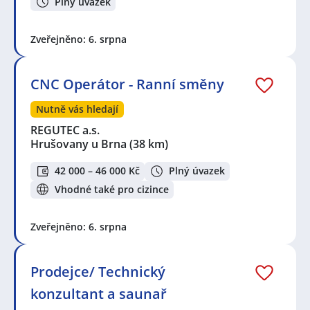
Plný úvazek
Zveřejněno: 6. srpna
CNC Operátor - Ranní směny
Nutně vás hledají
REGUTEC a.s.
Hrušovany u Brna
(38 km)
42 000 – 46 000 Kč
Plný úvazek
Vhodné také pro cizince
Zveřejněno: 6. srpna
Prodejce/ Technický
konzultant a saunař