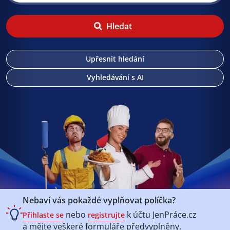
Hledat
Upřesnit hledání
Vyhledávání s AI
Nebaví vás pokaždé vyplňovat políčka?
nebo
k účtu
JenPráce.cz
Přihlaste se
registrujte
a mějte veškeré
formuláře předvyplněny.