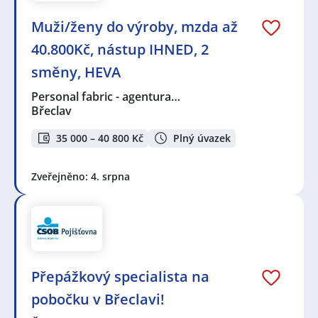
Muži/ženy do výroby, mzda až
40.800Kč, nástup IHNED, 2
směny, HEVA
Personal fabric - agentura…
Břeclav
35 000 – 40 800 Kč
Plný úvazek
Zveřejněno: 4. srpna
Přepážkový specialista na
pobočku v Břeclavi!