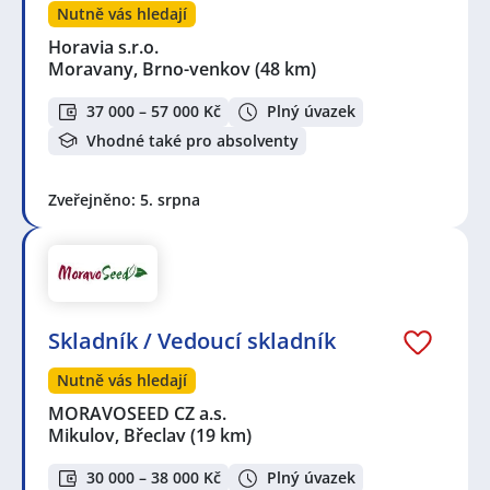
Nutně vás hledají
Horavia s.r.o.
Moravany, Brno-venkov
(48 km)
37 000 – 57 000 Kč
Plný úvazek
Vhodné také pro absolventy
Zveřejněno: 5. srpna
Skladník / Vedoucí skladník
Nutně vás hledají
MORAVOSEED CZ a.s.
Mikulov, Břeclav
(19 km)
30 000 – 38 000 Kč
Plný úvazek