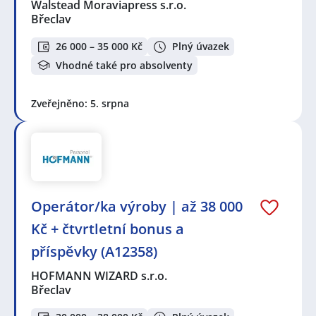
Walstead Moraviapress s.r.o.
Břeclav
26 000 – 35 000 Kč
Plný úvazek
Vhodné také pro absolventy
Zveřejněno: 5. srpna
Operátor/ka výroby | až 38 000
Kč + čtvrtletní bonus a
příspěvky (A12358)
HOFMANN WIZARD s.r.o.
Břeclav