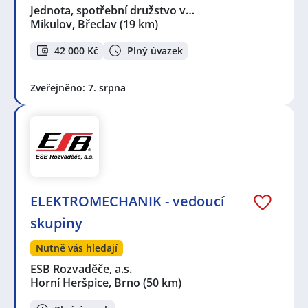
Jednota, spotřební družstvo v…
Mikulov, Břeclav
(19 km)
42 000 Kč
Plný úvazek
Zveřejněno: 7. srpna
ELEKTROMECHANIK - vedoucí
skupiny
Nutně vás hledají
ESB Rozvaděče, a.s.
Horní Heršpice, Brno
(50 km)