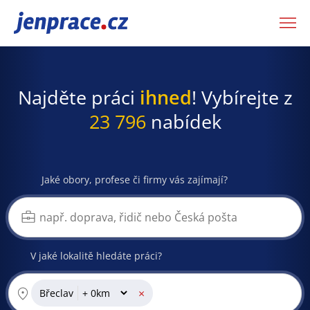
JenPráce.cz
Najděte práci
ihned
! Vybírejte z
23 796
nabídek
Jaké obory, profese či firmy vás zajímají?
V jaké lokalitě hledáte práci?
×
Břeclav