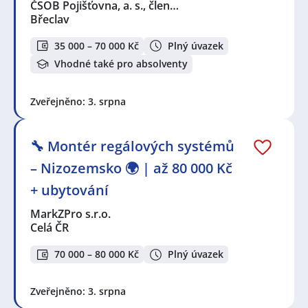
ČSOB Pojišťovna, a. s., člen…
Břeclav
35 000 – 70 000 Kč
Plný úvazek
Vhodné také pro absolventy
Zveřejněno: 3. srpna
🔧 Montér regálových systémů
– Nizozemsko 🌍 | až 80 000 Kč
+ ubytování
MarkZPro s.r.o.
Celá ČR
70 000 – 80 000 Kč
Plný úvazek
Zveřejněno: 3. srpna