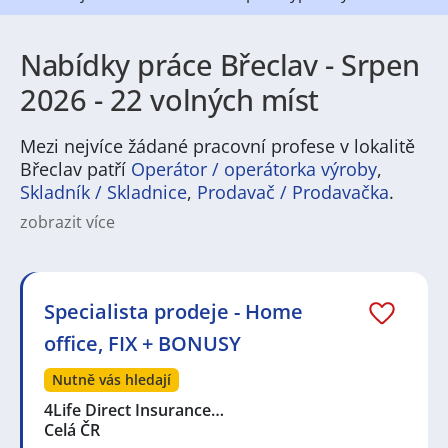
Nabídky práce Břeclav - Srpen
2026 - 22 volných míst
Mezi nejvíce žádané pracovní profese v lokalitě
Břeclav patří
Operátor / operátorka výroby
,
Skladník / Skladnice
,
Prodavač / Prodavačka
.
zobrazit více
Břeclav patří mezi města, kde je nabídka pracovních
příležitostí opravdu pestrá. Díky své poloze a silnému
zázemí v průmyslu i službách zde najdou uplatnění
lidé z různých oborů. Časté jsou pozice ve výrobě,
Specialista prodeje - Home
logistice nebo dopravě, ale také v administrativě,
office, FIX + BONUSY
obchodu či cestovním ruchu. Práce v Břeclavi je
dostupná jak pro zkušené odborníky, tak pro
Nutně vás hledají
absolventy nebo uchazeče hledající brigádu. Místní
zaměstnání je navíc často spojeno s možností
4Life Direct Insurance…
profesního růstu a stabilním zázemím.
Celá ČR