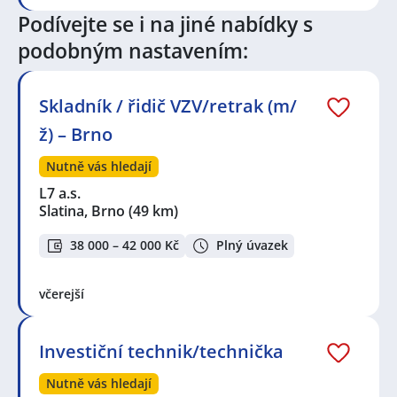
Podívejte se i na jiné nabídky s
podobným nastavením:
Skladník / řidič VZV/retrak (m/
ž) – Brno
Nutně vás hledají
L7 a.s.
Slatina, Brno
(49 km)
38 000 – 42 000 Kč
Plný úvazek
včerejší
Investiční technik/technička
Nutně vás hledají