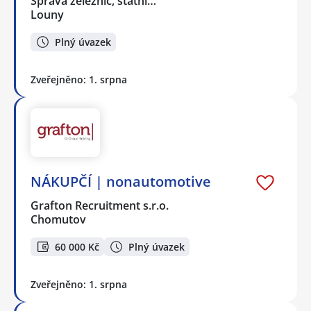
Správa železnic, státní…
Louny
Plný úvazek
Zveřejněno: 1. srpna
NÁKUPČÍ | nonautomotive
Grafton Recruitment s.r.o.
Chomutov
60 000 Kč
Plný úvazek
Zveřejněno: 1. srpna