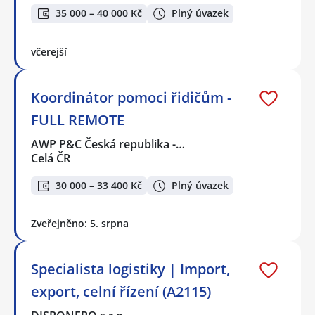
35 000 – 40 000 Kč
Plný úvazek
včerejší
Koordinátor pomoci řidičům -
FULL REMOTE
AWP P&C Česká republika -…
Celá ČR
30 000 – 33 400 Kč
Plný úvazek
Zveřejněno: 5. srpna
Specialista logistiky | Import,
export, celní řízení (A2115)