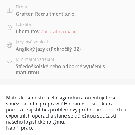
Firma
Grafton Recruitment s.r.o.
Lokalita
Chomutov
Zobrazit na mapě
Jazykové znalosti
Anglický jazyk
(Pokročilý B2)
Minimální vzdělání
Středoškolské nebo odborné vyučení s
maturitou
Máte zkušenosti s celní agendou a orientujete se
v mezinárodní přepravě? Hledáme posilu, která
pomůže zajistit bezproblémový průběh importních a
exportních operací a stane se důležitou součástí
našeho logistického týmu.
Náplň práce