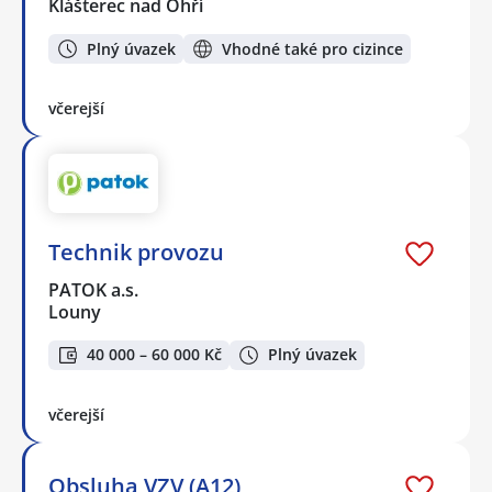
Klášterec nad Ohří
Plný úvazek
Vhodné také pro cizince
včerejší
Technik provozu
PATOK a.s.
Louny
40 000 – 60 000 Kč
Plný úvazek
včerejší
Obsluha VZV (A12)