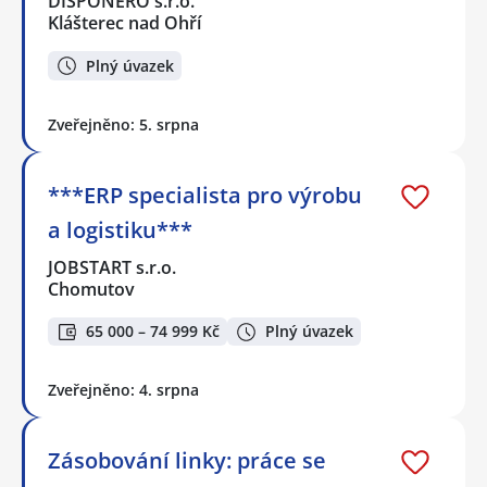
DISPONERO s.r.o.
Klášterec nad Ohří
Plný úvazek
Zveřejněno: 5. srpna
***ERP specialista pro výrobu
a logistiku***
JOBSTART s.r.o.
Chomutov
65 000 – 74 999 Kč
Plný úvazek
Zveřejněno: 4. srpna
Zásobování linky: práce se