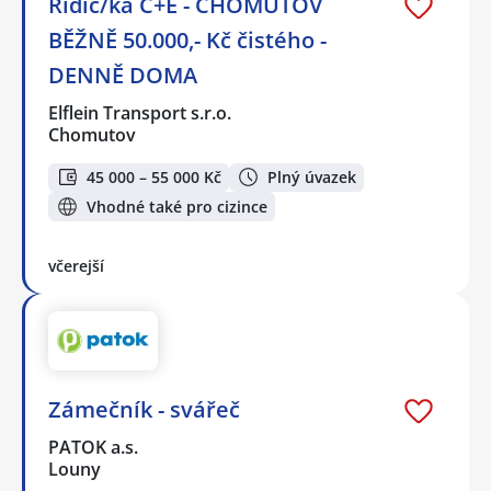
Řidič/ka C+E - CHOMUTOV
BĚŽNĚ 50.000,- Kč čistého -
DENNĚ DOMA
Elflein Transport s.r.o.
Chomutov
45 000 – 55 000 Kč
Plný úvazek
Vhodné také pro cizince
včerejší
Zámečník - svářeč
PATOK a.s.
Louny