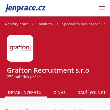
JenPráce.cz
Nabídky práce
Chomutov
Specialista mezinárodní logis
Grafton Recruitment s.r.o.
275 nabídek práce
DETAIL INZERÁTU
O NÁS
DALŠÍ VOLNÉ PO