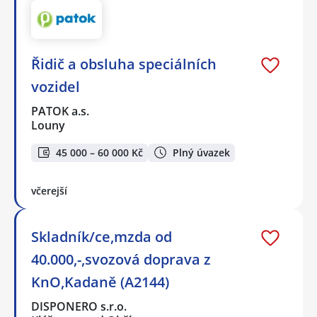
Řidič a obsluha speciálních
vozidel
PATOK a.s.
Louny
45 000 – 60 000 Kč
Plný úvazek
včerejší
Skladník/ce,mzda od
40.000,-,svozová doprava z
KnO,Kadaně (A2144)
DISPONERO s.r.o.