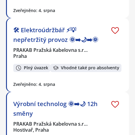
Zveřejněno: 4. srpna
🛠️ Elektroúdržbář ⚡💡
nepřetržitý provoz 🌞➡️🌙➡️🌞
PRAKAB Pražská Kabelovna s.r…
Praha
Plný úvazek
Vhodné také pro absolventy
Zveřejněno: 4. srpna
Výrobní technolog 🌞➡️🌙 12h
směny
PRAKAB Pražská Kabelovna s.r…
Hostivař, Praha