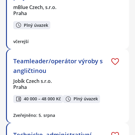
mBlue Czech, s.r.o.
Praha
Plný úvazek
včerejší
Teamleader/operátor výroby s
angličtinou
Jobík Czech s.r.o.
Praha
40 000 – 48 000 Kč
Plný úvazek
Zveřejněno: 5. srpna
Technicko- administrativní