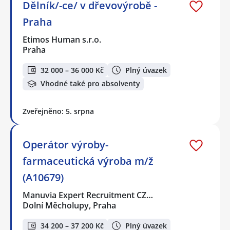
Dělník/-ce/ v dřevovýrobě -
Praha
Etimos Human s.r.o.
Praha
32 000 – 36 000 Kč
Plný úvazek
Vhodné také pro absolventy
Zveřejněno: 5. srpna
Operátor výroby-
farmaceutická výroba m/ž
(A10679)
Manuvia Expert Recruitment CZ…
Dolní Měcholupy, Praha
34 200 – 37 200 Kč
Plný úvazek