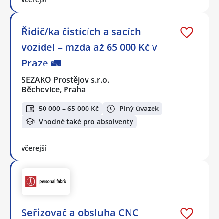
Řidič/ka čistících a sacích
vozidel – mzda až 65 000 Kč v
Praze 🚛
SEZAKO Prostějov s.r.o.
Běchovice, Praha
50 000 – 65 000 Kč
Plný úvazek
Vhodné také pro absolventy
včerejší
Seřizovač a obsluha CNC