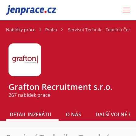
JenPráce.cz
Nabídky práce
Praha
Servisní Technik – Tepelná Čerpa
Grafton Recruitment s.r.o.
267 nabídek práce
DETAIL INZERÁTU
O NÁS
DALŠÍ VOLNÉ PO