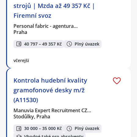
strojů | Mzda až 49 357 Kč |
Firemní svoz
Personal fabric - agentura…
Praha
40 797 – 49 357 Kč
Plný úvazek
včerejší
Kontrola hudební kvality
gramofonové desky️ m/ž
(A11530)
Manuvia Expert Recruitment CZ…
Stodůlky, Praha
30 000 – 35 000 Kč
Plný úvazek
Vhodné také pro absolventy