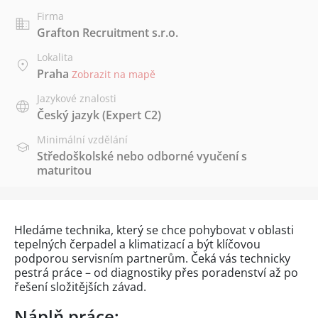
Firma
Grafton Recruitment s.r.o.
Lokalita
Praha
Zobrazit na mapě
Jazykové znalosti
Český jazyk
(Expert C2)
Minimální vzdělání
Středoškolské nebo odborné vyučení s
maturitou
Hledáme technika, který se chce pohybovat v oblasti
tepelných čerpadel a klimatizací a být klíčovou
podporou servisním partnerům. Čeká vás technicky
pestrá práce – od diagnostiky přes poradenství až po
řešení složitějších závad.
Náplň práce: