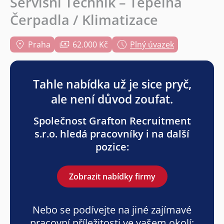
Servisní Technik – Tepelná
Čerpadla / Klimatizace
Praha
62.000 Kč
Plný úvazek
Tahle nabídka už je sice pryč,
ale není důvod zoufat.
Společnost Grafton Recruitment
s.r.o. hledá pracovníky i na další
pozice:
Zobrazit nabídky firmy
Nebo se podívejte na jiné zajímavé
pracovní příležitosti ve vašem okolí: