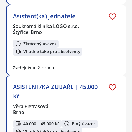
Asistent(ka) jednatele
Soukromá klinika LOGO s.r.o.
Štýřice, Brno
Zkrácený úvazek
Vhodné také pro absolventy
Zveřejněno: 2. srpna
ASISTENT/KA ZUBAŘE | 45.000
Kč
Věra Pietrasová
Brno
40 000 – 45 000 Kč
Plný úvazek
Vhodné také pro absolventy