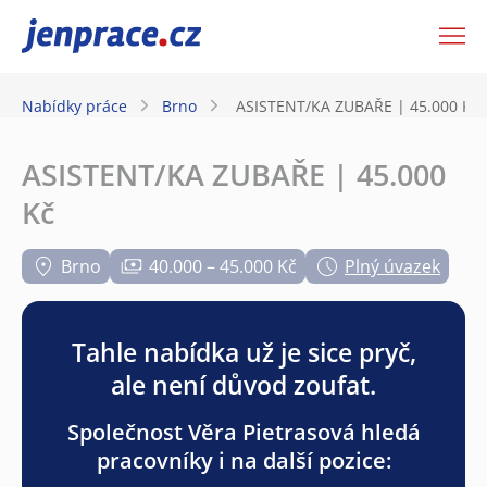
JenPráce.cz
Nabídky práce
Brno
ASISTENT/KA ZUBAŘE | 45.000 Kč
ASISTENT/KA ZUBAŘE | 45.000
Kč
Brno
40.000 – 45.000 Kč
Plný úvazek
Tahle nabídka už je sice pryč,
ale není důvod zoufat.
Společnost Věra Pietrasová hledá
pracovníky i na další pozice: