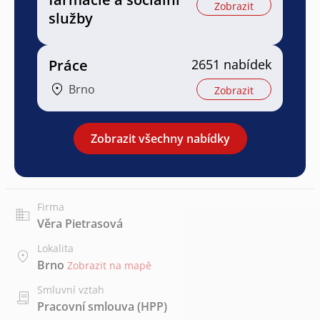
Zobrazit
služby
Práce
2651 nabídek
Brno
Zobrazit
Zobrazit všechny nabídky
Firma
Věra Pietrasová
Lokalita
Brno
Zobrazit na mapě
Smluvní vztah
Pracovní smlouva (HPP)