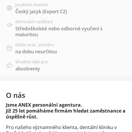
Jazykové znalosti
Český jazyk
(Expert C2)
Minimální vzdělání
Středoškolské nebo odborné vyučení s
maturitou
Délka prac. poměru
na dobu neurčitou
Vhodné také pro
absolventy
O nás
Jsme ANEX personální agentura.
Již 25 let pomáháme firmám hledat zaměstnance a
úspěšně růst.
Pro našeho významného klienta, dentální kliniku v