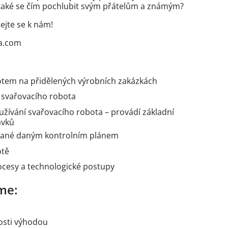
 také se čím pochlubit svým přátelům a známým?
dejte se k nám!
ia.com
otem na přidělených výrobních zakázkách
 svařovacího robota
žívání svařovacího robota – provádí základní
avků
sané daným kontrolním plánem
otě
cesy a technologické postupy
me:
osti výhodou