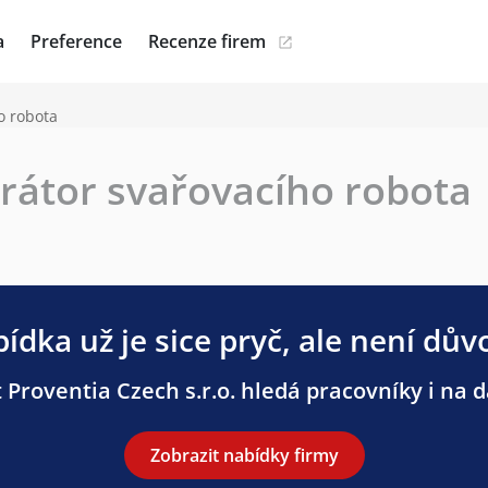
a
Preference
Recenze firem
o robota
rátor svařovacího robota
ídka už je sice pryč, ale není dův
 Proventia Czech s.r.o. hledá pracovníky i na da
Zobrazit nabídky firmy