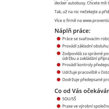
decker autobusy. Chcete mít
Tak, už na nic nečekejte a při
Více o firmě na www.provent
Náplň práce:
Práce se svařovacím rob
Provádí základní obsluhu
Zodpovídá za správné pou
údržbu a zakládání přípr
Provádí kontroly předep
Udržuje pracoviště v čist
Dodržuje předepsané pro
Co od Vás očekává
SOU/SŠ
Praxe ve výrobní společn