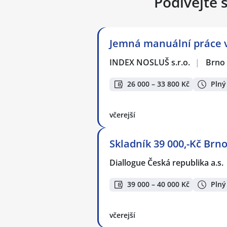
Podívejte 
Jemná manuální práce v 
INDEX NOSLUŠ s.r.o.
|
Brno
26 000 – 33 800 Kč
Plný
včerejší
Skladník 39 000,-Kč Brno
Diallogue Česká republika a.s.
39 000 – 40 000 Kč
Plný
včerejší