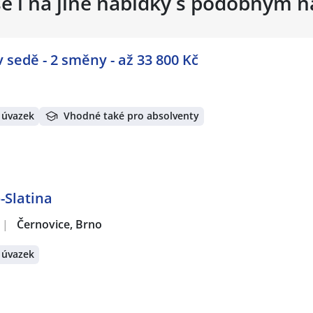
se i na jiné nabídky s podobným 
sedě - 2 směny - až 33 800 Kč
 úvazek
Vhodné také pro absolventy
-Slatina
|
Černovice, Brno
 úvazek