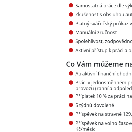
Samostatná práce dle v
Zkušenost s obsluhou aut
Platný svářečský průkaz
Manuální zručnost
Spolehlivost, zodpovědno
Aktivní přístup k práci a
Co Vám můžeme na
Atraktivní finanční ohod
Práci v jednosměnném p
provozu (ranní a odpole
Příplatek 10 % za práci 
5 týdnů dovolené
Příspěvek na stravné 12
Příspěvek na volno časové 
Kč/měsíc