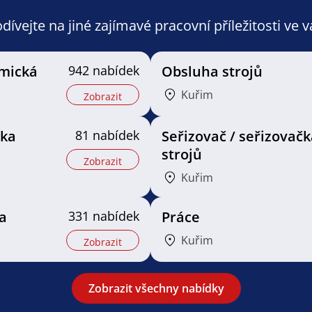
ívejte na jiné zajímavé pracovní příležitosti ve 
mická
942 nabídek
Obsluha strojů
Kuřim
Zobrazit
řka
81 nabídek
Seřizovač / seřizovačk
strojů
Zobrazit
Kuřim
a
331 nabídek
Práce
Kuřim
Zobrazit
Zobrazit všechny nabídky