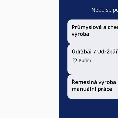
Nebo se pod
Průmyslová a che
výroba
Údržbář / Údržbá
Kuřim
Řemeslná výroba 
manuální práce