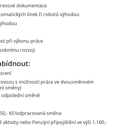
ýkresové dokumentace
omatických linek či robotů výhodou
 výhodou
st při výkonu práce
 osobnímu rozvoji
bídnout:
nocení
rovozu s možností práce ve dvousměnném
dní směny)
na odpolední směně
9,50,- Kč/odpracovaná směna
aktivity nebo Penzijní připojištění ve výši 1.100,-