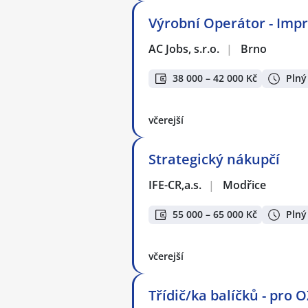
Výrobní Operátor - Impre
AC Jobs, s.r.o.
|
Brno
38 000 – 42 000 Kč
Plný
včerejší
Strategický nákupčí
IFE-CR,a.s.
|
Modřice
55 000 – 65 000 Kč
Plný
včerejší
Třídič/ka balíčků - pro 