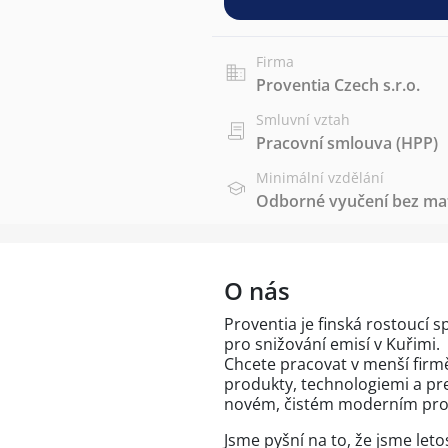
Firma
Proventia Czech s.r.o.
Smluvní vztah
Pracovní smlouva (HPP)
Minimální vzdělání
Odborné vyučení bez mat
O nás
Proventia je finská rostoucí s
pro snižování emisí v Kuřimi.
Chcete pracovat v menší fir
produkty, technologiemi a pre
novém, čistém moderním pro
Jsme pyšní na to, že jsme let