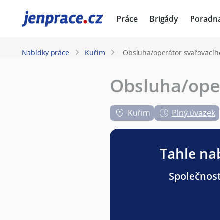
JenPráce.cz
Práce
Brigády
Poradn
Nabídky práce
Kuřim
Obsluha/operátor svařovacíh
Obsluha/ope
Kuřim
Plný úvazek
Tahle nab
Společnost