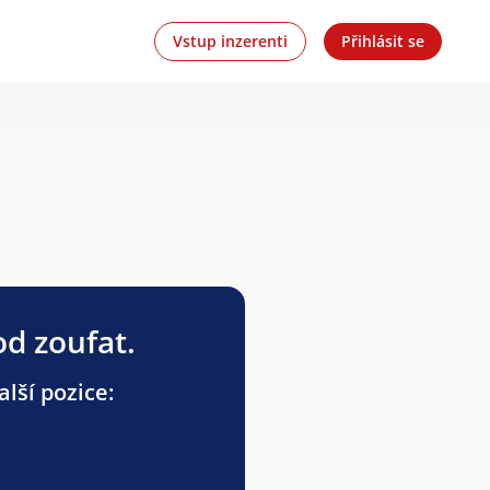
Vstup inzerenti
Přihlásit se
od zoufat.
lší pozice: