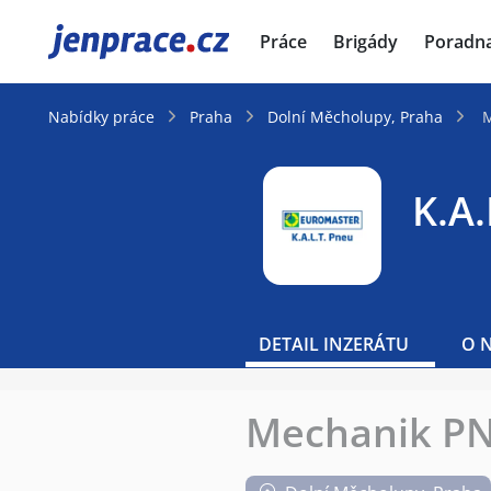
JenPráce.cz
Práce
Brigády
Poradn
Nabídky práce
Praha
Dolní Měcholupy, Praha
M
K.A.
DETAIL INZERÁTU
O 
Mechanik P