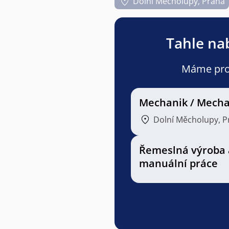
Dolní Měcholupy, Praha
Tahle nab
Máme pro v
Mechanik / Mecha
Dolní Měcholupy, P
Řemeslná výroba 
manuální práce