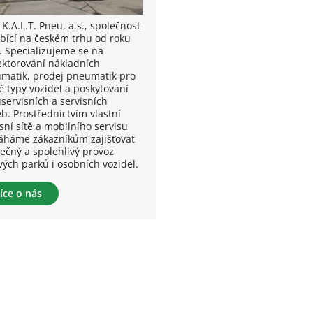
K.A.L.T. Pneu, a.s., společnost
bící na českém trhu od roku
. Specializujeme se na
ektorování nákladních
matik, prodej pneumatik pro
é typy vozidel a poskytování
servisních a servisních
b. Prostřednictvím vlastní
sní sítě a mobilního servisu
háme zákazníkům zajišťovat
ečný a spolehlivý provoz
vých parků i osobních vozidel.
íce o nás