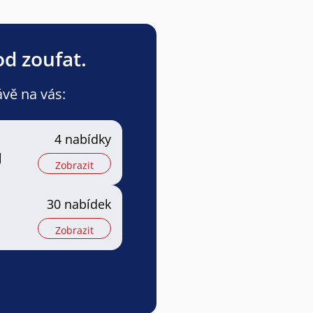
od zoufat.
ávě na vás:
4 nabídky
l
Zobrazit
30 nabídek
Zobrazit