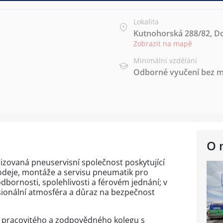
Lokalita
Kutnohorská 288/82, Do
Zobrazit na mapě
Minimální vzdělání
Odborné vyučení bez m
O 
alizovaná pneuservisní společnost poskytující
rodeje, montáže a servisu pneumatik pro
dbornosti, spolehlivosti a férovém jednání; v
sionální atmosféra a důraz na bezpečnost
 pracovitého a zodpovědného kolegu s