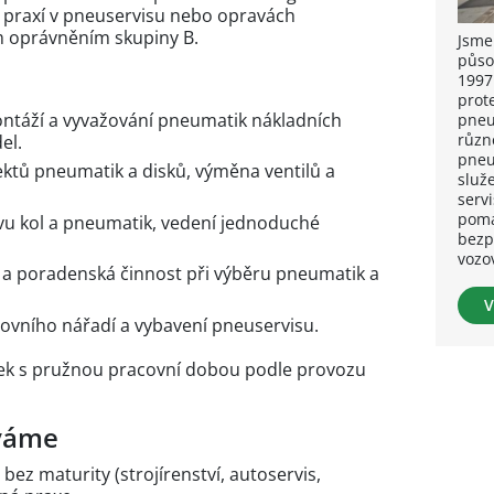
praxí v pneuservisu nebo opravách
ým oprávněním skupiny B.
Jsme 
půso
1997
prot
ntáží a vyvažování pneumatik nákladních
pneu
různ
el.
pneu
ektů pneumatik a disků, výměna ventilů a
služe
servi
pomá
vu kol a pneumatik, vedení jednoduché
bezp
vozo
a poradenská činnost při výběru pneumatik a
V
ovního nářadí a vybavení pneuservisu.
zek s pružnou pracovní dobou podle provozu
áváme
ez maturity (strojírenství, autoservis,