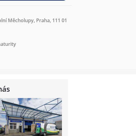
lní Měcholupy, Praha, 111 01
aturity
nás