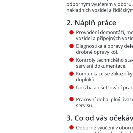
odborným vyučením v oboru, 
nákladních vozidel a řidičsk
2. Náplň práce
Provádění demontáží, mo
vozidel a přípojných vozid
Diagnostika a opravy def
drobné opravy kol.
Kontroly technického sta
servisní dokumentace.
Komunikace se zákazníky 
doplňků.
Údržba a ošetřování prac
Pracovní doba: plný úva
servisu.
3. Co od vás oček
Odborné vyučení v oboru b