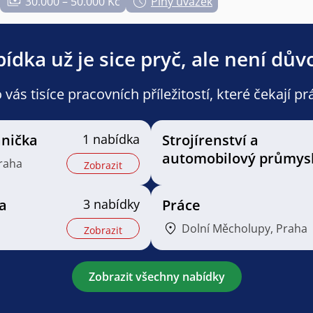
30.000 – 50.000 Kč
Plný úvazek
ídka už je sice pryč, ale není dův
ás tisíce pracovních příležitostí, které čekají pr
nička
1 nabídka
Strojírenství a
automobilový průmys
raha
Zobrazit
a
3 nabídky
Práce
Dolní Měcholupy, Praha
Zobrazit
Zobrazit všechny nabídky