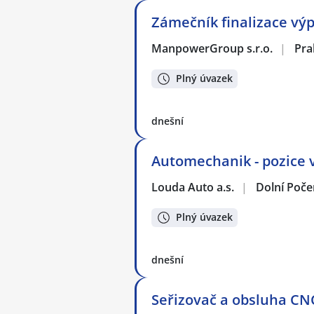
Zámečník finalizace vý
ManpowerGroup s.r.o.
|
Pra
Plný úvazek
dnešní
Automechanik - pozice 
Louda Auto a.s.
|
Dolní Poče
Plný úvazek
dnešní
Seřizovač a obsluha CNC