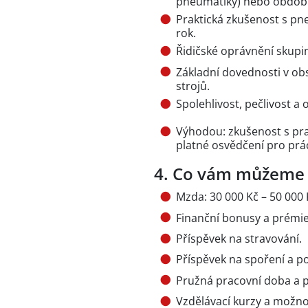
pneumatiky) nebo obdob
Praktická zkušenost s pn
rok.
Řidičské oprávnění skupin
Základní dovednosti v ob
strojů.
Spolehlivost, pečlivost a 
Výhodou: zkušenost s pra
platné osvědčení pro prá
4. Co vám můžeme
Mzda: 30 000 Kč – 50 000 
Finanční bonusy a prémie
Příspěvek na stravování.
Příspěvek na spoření a po
Pružná pracovní doba a p
Vzdělávací kurzy a možnos