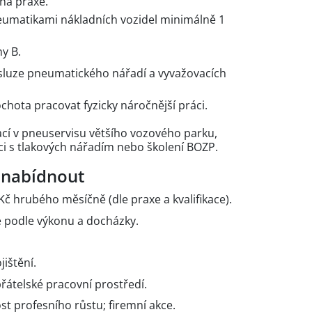
ná praxe.
eumatikami nákladních vozidel minimálně 1
y B.
sluze pneumatického nářadí a vyvažovacích
ochota pracovat fyzicky náročnější práci.
cí v pneuservisu většího vozového parku,
ci s tlakových nářadím nebo školení BOZP.
 nabídnout
Kč hrubého měsíčně (dle praxe a kvalifikace).
 podle výkonu a docházky.
jištění.
řátelské pracovní prostředí.
t profesního růstu; firemní akce.