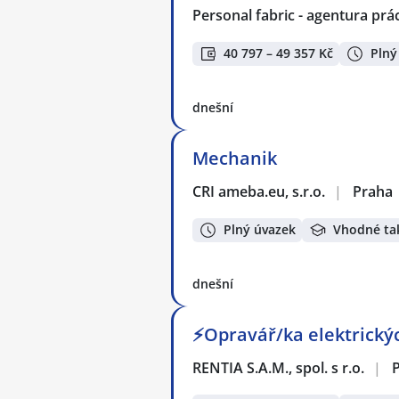
Personal fabric - agentura prác
40 797 – 49 357 Kč
Plný
dnešní
Mechanik
CRI ameba.eu, s.r.o.
|
Praha
Plný úvazek
Vhodné ta
dnešní
⚡Opravář/ka elektrickýc
RENTIA S.A.M., spol. s r.o.
|