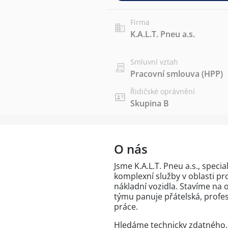
Firma
K.A.L.T. Pneu a.s.
Smluvní vztah
Pracovní smlouva (HPP)
Řidičské oprávnění
Skupina B
O nás
Jsme K.A.L.T. Pneu a.s., speci
komplexní služby v oblasti p
nákladní vozidla. Stavíme na o
týmu panuje přátelská, profe
práce.
Hledáme technicky zdatného,