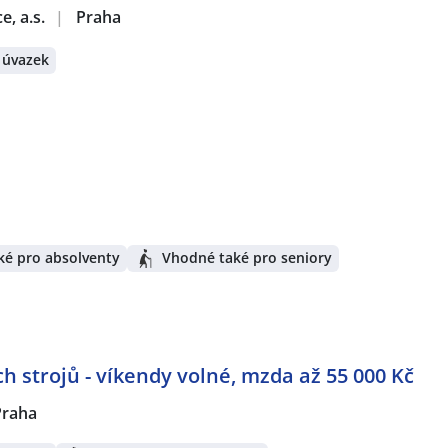
e, a.s.
|
Praha
 úvazek
ké pro absolventy
Vhodné také pro seniory
h strojů - víkendy volné, mzda až 55 000 Kč
Praha