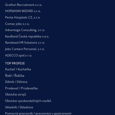
Grafton Recruitment s.r.o.
HOFMANN WIZARD s.r.o.
Penta Hospitals CZ, s.r.o.
Comac jobs s.r.o.
Advantage Consulting, s.r.o.
Kaufland Česká republika v.o.s.
Randstad HR Solutions s.r.o.
Jobs Contact Personal, s.r.o.
ADECCO spol.s r.o.
TOP PROFESE
Kuchař / Kuchařka
Řidič / Řidička
Dělník / Dělnice
Prodavač / Prodavačka
Obsluha strojů
Obsluha vysokozdvižných vozíků
Skladník / Skladnice
Pomocný pracovník / pracovnice v gastronomii