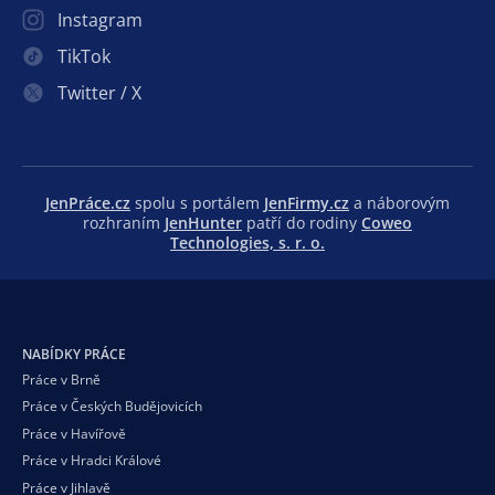
Instagram
TikTok
Twitter / X
JenPráce.cz
spolu s portálem
JenFirmy.cz
a náborovým
rozhraním
JenHunter
patří do rodiny
Coweo
Technologies, s. r. o.
NABÍDKY PRÁCE
Práce v Brně
Práce v Českých Budějovicích
Práce v Havířově
Práce v Hradci Králové
Práce v Jihlavě