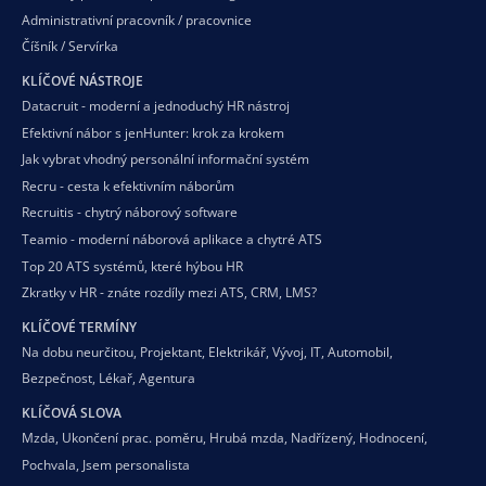
Administrativní pracovník / pracovnice
Číšník / Servírka
KLÍČOVÉ NÁSTROJE
Datacruit - moderní a jednoduchý HR nástroj
Efektivní nábor s jenHunter: krok za krokem
Jak vybrat vhodný personální informační systém
Recru - cesta k efektivním náborům
Recruitis - chytrý náborový software
Teamio - moderní náborová aplikace a chytré ATS
Top 20 ATS systémů, které hýbou HR
Zkratky v HR - znáte rozdíly mezi ATS, CRM, LMS?
KLÍČOVÉ TERMÍNY
Na dobu neurčitou
,
Projektant
,
Elektrikář
,
Vývoj
,
IT
,
Automobil
,
Bezpečnost
,
Lékař
,
Agentura
KLÍČOVÁ SLOVA
Mzda
,
Ukončení prac. poměru
,
Hrubá mzda
,
Nadřízený
,
Hodnocení
,
Pochvala
,
Jsem personalista