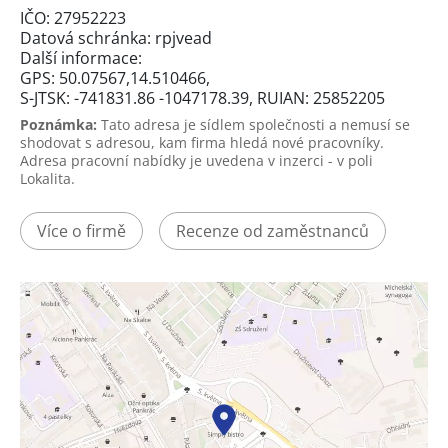
IČO: 27952223
Datová schránka: rpjvead
Další informace:
GPS: 50.07567,14.510466,
S-JTSK: -741831.86 -1047178.39, RUIAN: 25852205
Poznámka:
Tato adresa je sídlem společnosti a nemusí se
shodovat s adresou, kam firma hledá nové pracovníky.
Adresa pracovní nabídky je uvedena v inzerci - v poli
Lokalita.
Více o firmě
Recenze od zaměstnanců