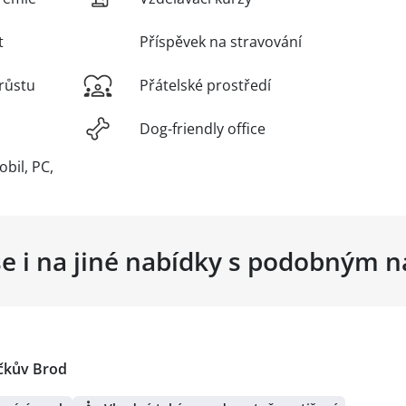
t
Příspěvek na stravování
růstu
Přátelské prostředí
Dog-friendly office
obil, PC,
se i na jiné nabídky s podobným 
čkův Brod