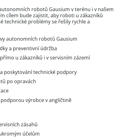
s autonomních robotů Gausium v terénu i v našem
m cílem bude zajistit, aby roboti u zákazníků
né technické problémy se řešily rychle a
pravy autonomních robotů Gausium
ídky a preventivní údržba
 přímo u zákazníků i v servisním zázemí
 a poskytování technické podpory
otů po opravách
tace
podporou výrobce v angličtině
ervisních zásahů
soukromým účelům