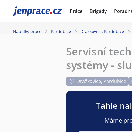
JenPráce.cz
Práce
Brigády
Poradn
Nabídky práce
Pardubice
Dražkovice, Pardubice
Servisní tec
systémy - sl
Dražkovice, Pardubice
Tahle nab
Máme pro v