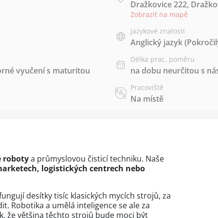
Dražkovice 222, Dražkov
Zobrazit na mapě
Jazykové znalosti
Anglický jazyk
(Pokročil
Délka prac. poměru
rné vyučení s maturitou
na dobu neurčitou s 
Pracoviště
Na místě
 roboty
a průmyslovou čisticí techniku. Naše
arketech, logistických centrech nebo
ungují desítky tisíc klasických mycích strojů, za
t. Robotika a umělá inteligence se ale za
k, že většina těchto strojů bude moci být