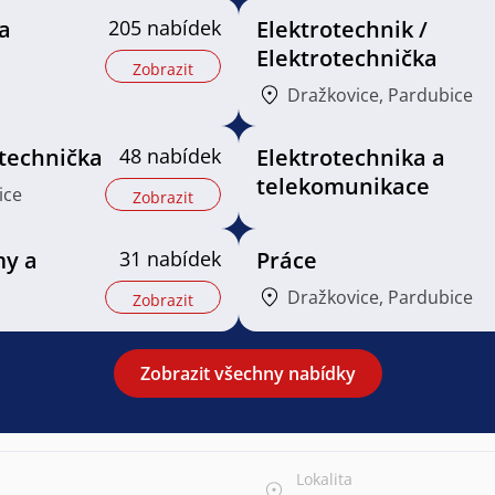
a
205 nabídek
Elektrotechnik /
Elektrotechnička
Zobrazit
Dražkovice, Pardubice
 technička
48 nabídek
Elektrotechnika a
telekomunikace
ice
Zobrazit
my a
31 nabídek
Práce
Dražkovice, Pardubice
Zobrazit
Zobrazit všechny nabídky
Lokalita