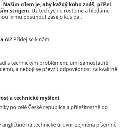
i.
Naším cílem je, aby každý koho znáš, přišel
ším strojem
. Už teď rychle rosteme a hledáme
hou firmu posunout zase o kus dál.
a AI?
Přidej se k nám.
oradí s technickým problémem, umí samostatně
oblémů, a nebojí se převzít odpovědnost za kvalitně
ost a technické myšlení
íky po celé České republice a příležitostně do
angličtině na technické úrovni, zejména písemně