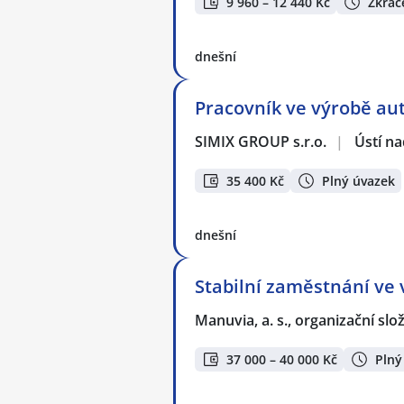
9 960 – 12 440 Kč
Zkrác
dnešní
Pracovník ve výrobě aut
SIMIX GROUP s.r.o.
|
Ústí na
35 400 Kč
Plný úvazek
dnešní
Stabilní zaměstnání ve 
Manuvia, a. s., organizační slo
37 000 – 40 000 Kč
Plný