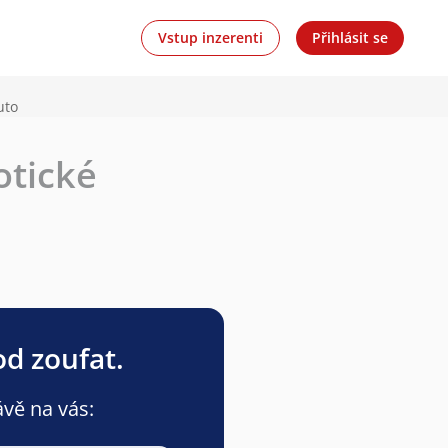
Vstup inzerenti
Přihlásit se
uto
otické
od zoufat.
ávě na vás: