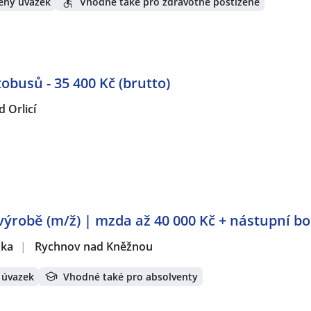
ený úvazek
Vhodné také pro zdravotně postižené
obusů - 35 400 Kč (brutto)
d Orlicí
výrobě (m/ž) | mzda až 40 000 Kč + nástupní b
žka
|
Rychnov nad Kněžnou
 úvazek
Vhodné také pro absolventy