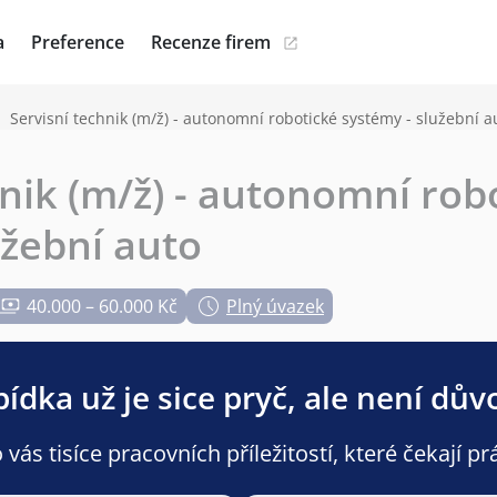
a
Preference
Recenze firem
Servisní technik (m/ž) - autonomní robotické systémy - služební a
hnik (m/ž) - autonomní rob
užební auto
40.000 – 60.000 Kč
Plný úvazek
ídka už je sice pryč, ale není dův
ás tisíce pracovních příležitostí, které čekají pr