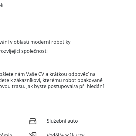
ok
vání v oblasti moderní robotiky
rozvíjející společnosti
ošlete nám Vaše CV a krátkou odpověď na
jedete k zákazníkovi, kterému robot opakovaně
ovou trasu. Jak byste postupoval/a při hledání
Služební auto
rémie
Vzdělávací kurzy