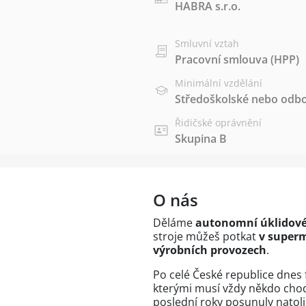
HABRA s.r.o.
Smluvní vztah
Pracovní smlouva (HPP)
Minimální vzdělání
Středoškolské nebo odbo
Řidičské oprávnění
Skupina B
O nás
Děláme
autonomní úklidové
stroje můžeš potkat
v superm
výrobních provozech
.
Po celé České republice dnes f
kterými musí vždy někdo chodi
poslední roky posunuly natoli