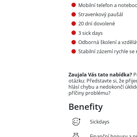
Mobilní telefon a notebo
Stravenkový paušál
20 dní dovolené
3 sick days
Odborná školení a vzdělá
Stabilní zázemí rychle se 
Zaujala Vás tato nabídka?
P
otázku: Představte si, že při
hlásí chybu a nedokončí úklid
příčiny problému?
Benefity
Sickdays
Finanční bonusy a p