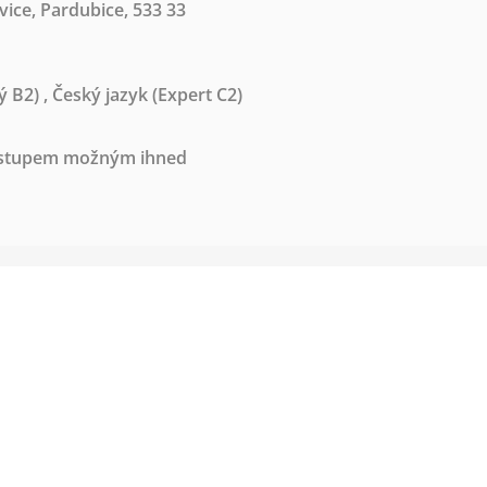
ice, Pardubice, 533 33
ý B2)
,
Český jazyk
(Expert C2)
nástupem možným ihned