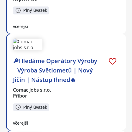
Plný úvazek
včerejší
🔎Hledáme Operátory Výroby
– Výroba Světlometů | Nový
Jičín | Nástup Ihned🔥
Comac jobs s.r.o.
Příbor
Plný úvazek
včerejší