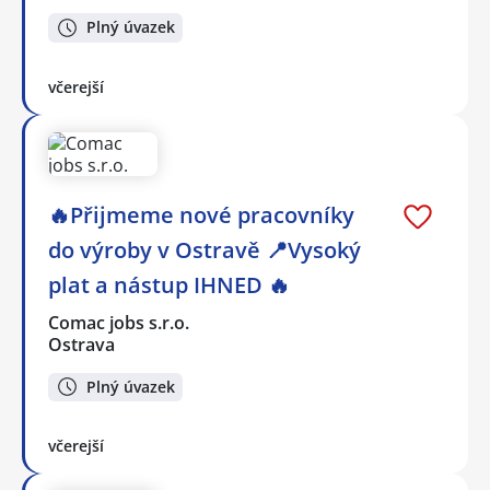
Plný úvazek
včerejší
🔥Přijmeme nové pracovníky
do výroby v Ostravě 📍Vysoký
plat a nástup IHNED 🔥
Comac jobs s.r.o.
Ostrava
Plný úvazek
včerejší