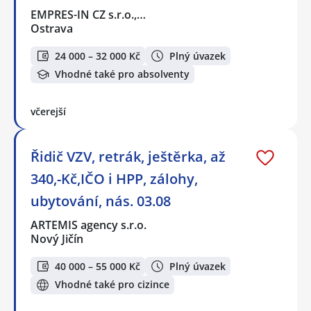
EMPRES-IN CZ s.r.o.,…
Ostrava
24 000 – 32 000 Kč
Plný úvazek
Vhodné také pro absolventy
včerejší
Řidič VZV, retrák, ještěrka, až
340,-Kč,IČO i HPP, zálohy,
ubytování, nás. 03.08
ARTEMIS agency s.r.o.
Nový Jičín
40 000 – 55 000 Kč
Plný úvazek
Vhodné také pro cizince