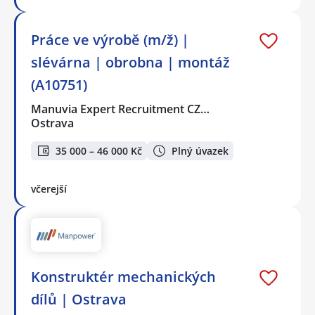
Práce ve výrobě (m/ž) |
slévárna | obrobna | montáž
(A10751)
Manuvia Expert Recruitment CZ…
Ostrava
35 000 – 46 000 Kč
Plný úvazek
včerejší
Konstruktér mechanických
dílů | Ostrava