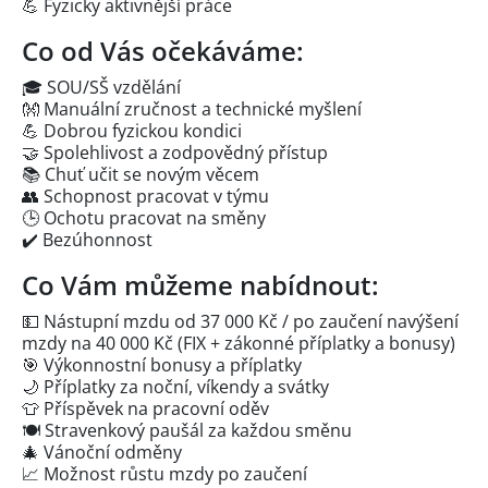
💪 Fyzicky aktivnější práce
Co od Vás očekáváme:
🎓 SOU/SŠ vzdělání
👐 Manuální zručnost a technické myšlení
💪 Dobrou fyzickou kondici
🤝 Spolehlivost a zodpovědný přístup
📚 Chuť učit se novým věcem
👥 Schopnost pracovat v týmu
🕒 Ochotu pracovat na směny
✔️ Bezúhonnost
Co Vám můžeme nabídnout:
💵 Nástupní mzdu od 37 000 Kč / po zaučení navýšení
mzdy na 40 000 Kč (FIX + zákonné příplatky a bonusy)
🎯 Výkonnostní bonusy a příplatky
🌙 Příplatky za noční, víkendy a svátky
👕 Příspěvek na pracovní oděv
🍽️ Stravenkový paušál za každou směnu
🎄 Vánoční odměny
📈 Možnost růstu mzdy po zaučení