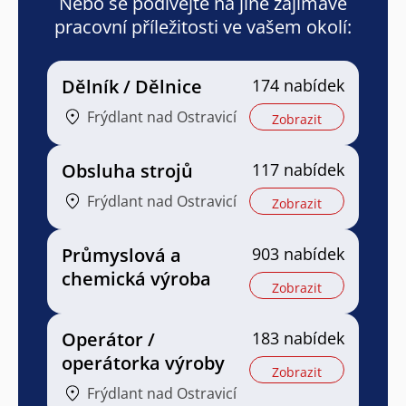
Nebo se podívejte na jiné zajímavé
pracovní příležitosti ve vašem okolí:
Dělník / Dělnice
174 nabídek
Frýdlant nad Ostravicí
Zobrazit
Obsluha strojů
117 nabídek
Frýdlant nad Ostravicí
Zobrazit
Průmyslová a
903 nabídek
chemická výroba
Zobrazit
Operátor /
183 nabídek
operátorka výroby
Zobrazit
Frýdlant nad Ostravicí