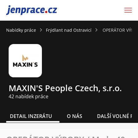
JenPráce.cz
Nabídky práce
Frýdlant nad Ostravicí
OPERÁTOR VÝROB
MAXIN'S People Czech, s.r.o.
42 nabídek práce
DETAIL INZERÁTU
O NÁS
DALŠÍ VOLNÉ PO