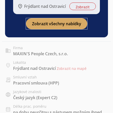
Frýdlant nad Ostravicí
Zobrazit
Zobrazit všechny nabídky
Firma
MAXIN'S People Czech, s.r.o.
Lokalita
Frýdlant nad Ostravicí
Zobrazit na mapě
Smluvní vztah
Pracovní smlouva (HPP)
Jazykové znalosti
Český jazyk
(Expert C2)
Délka prac. poměru
na dobu neurčitou s nástupem možným ihned