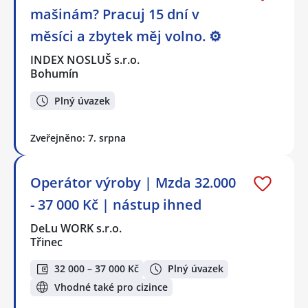
mašinám? Pracuj 15 dní v
měsíci a zbytek měj volno. ⚙
INDEX NOSLUŠ s.r.o.
Bohumín
Plný úvazek
Zveřejněno: 7. srpna
Operátor výroby | Mzda 32.000
- 37 000 Kč | nástup ihned
DeLu WORK s.r.o.
Třinec
32 000 – 37 000 Kč
Plný úvazek
Vhodné také pro cizince