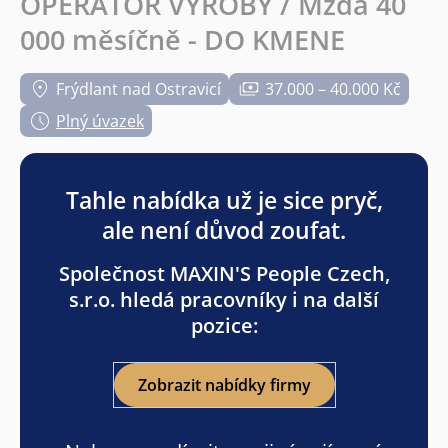
OPERÁTOR VÝROBY / Mzda 40
000 měsíčně - DO KMENE
Frýdlant nad Ostravicí
37.000 – 40.000 Kč
Plný úvazek
Tahle nabídka už je sice pryč,
ale není důvod zoufat.
Společnost MAXIN'S People Czech,
s.r.o. hledá pracovníky i na další
pozice:
Zobrazit nabídky firmy