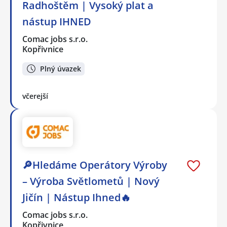
Radhoštěm | Vysoký plat a
nástup IHNED
Comac jobs s.r.o.
Kopřivnice
Plný úvazek
včerejší
🔎Hledáme Operátory Výroby
– Výroba Světlometů | Nový
Jičín | Nástup Ihned🔥
Comac jobs s.r.o.
Kopřivnice