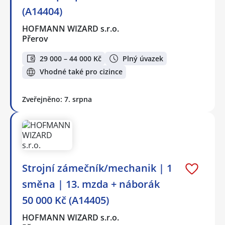
(A14404)
HOFMANN WIZARD s.r.o.
Přerov
29 000 – 44 000 Kč
Plný úvazek
Vhodné také pro cizince
Zveřejněno: 7. srpna
Strojní zámečník/mechanik | 1
směna | 13. mzda + náborák
50 000 Kč (A14405)
HOFMANN WIZARD s.r.o.