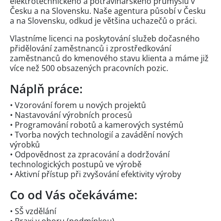
elektrotechnického a potravinářského průmyslu v
Česku a na Slovensku. Naše agentura působí v Česku
a na Slovensku, odkud je většina uchazečů o práci.
Vlastníme licenci na poskytování služeb dočasného
přidělování zaměstnanců i zprostředkování
zaměstnanců do kmenového stavu klienta a máme již
více než 500 obsazených pracovních pozic.
Náplň práce:
• Vzorování forem u nových projektů
• Nastavování výrobních procesů
• Programování robotů a kamerových systémů
• Tvorba nových technologií a zavádění nových
výrobků
• Odpovědnost za zpracování a dodržování
technologických postupů ve výrobě
• Aktivní přístup při zvyšování efektivity výroby
Co od Vás očekáváme:
• SŠ vzdělání
• Praxi v oboru (podmínkou)