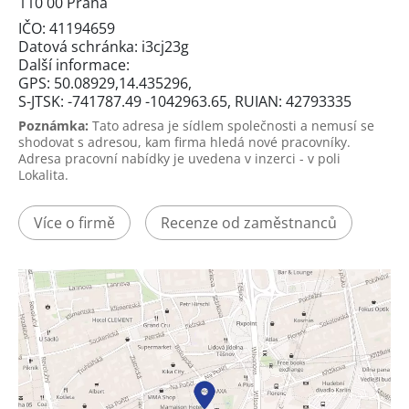
110 00 Praha
IČO: 41194659
Datová schránka: i3cj23g
Další informace:
GPS: 50.08929,14.435296,
S-JTSK: -741787.49 -1042963.65, RUIAN: 42793335
Poznámka:
Tato adresa je sídlem společnosti a nemusí se
shodovat s adresou, kam firma hledá nové pracovníky.
Adresa pracovní nabídky je uvedena v inzerci - v poli
Lokalita.
Více o firmě
Recenze od zaměstnanců