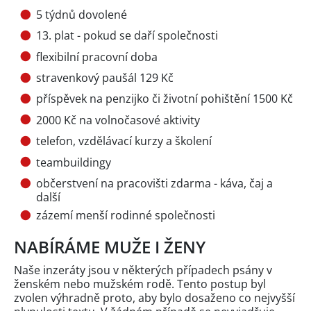
5 týdnů dovolené
13. plat - pokud se daří společnosti
flexibilní pracovní doba
stravenkový paušál 129 Kč
příspěvek na penzijko či životní pohištění 1500 Kč
2000 Kč na volnočasové aktivity
telefon, vzdělávací kurzy a školení
teambuildingy
občerstvení na pracovišti zdarma - káva, čaj a
další
zázemí menší rodinné společnosti
NABÍRÁME MUŽE I ŽENY
Naše inzeráty jsou v některých případech psány v
ženském nebo mužském rodě. Tento postup byl
zvolen výhradně proto, aby bylo dosaženo co nejvyšší