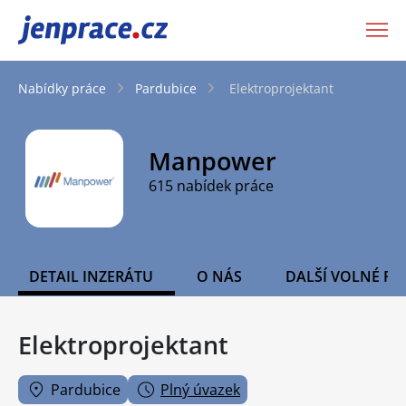
JenPráce.cz
Nabídky práce
Pardubice
Elektroprojektant
Manpower
615 nabídek práce
DETAIL INZERÁTU
O NÁS
DALŠÍ VOLNÉ PO
Elektroprojektant
Pardubice
Plný úvazek