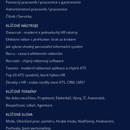
Pomocný pracovník / pracovnice v gastronomii
Administrativní pracovník / pracovnice
Číšník / Servírka
KLÍČOVÉ NÁSTROJE
Datacruit - moderní a jednoduchý HR nástroj
Efektivní nábor s jenHunter: krok za krokem
Jak vybrat vhodný personální informační systém
Recru - cesta k efektivním náborům
Recruitis - chytrý náborový software
Teamio - moderní náborová aplikace a chytré ATS
Top 20 ATS systémů, které hýbou HR
Zkratky v HR - znáte rozdíly mezi ATS, CRM, LMS?
KLÍČOVÉ TERMÍNY
Na dobu neurčitou
,
Projektant
,
Elektrikář
,
Vývoj
,
IT
,
Automobil
,
Bezpečnost
,
Lékař
,
Agentura
KLÍČOVÁ SLOVA
Mzda
,
Ukončení prac. poměru
,
Hrubá mzda
,
Nadřízený
,
Hodnocení
,
Pochvala
,
Jsem personalista