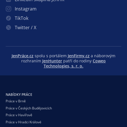
Instagram
TikTok
Twitter / X
JenPráce.cz
spolu s portálem
JenFirmy.cz
a náborovým
rozhraním
JenHunter
patří do rodiny
Coweo
Technologies, s. r. o.
NABÍDKY PRÁCE
Práce v Brně
Práce v Českých Budějovicích
Práce v Havířově
Práce v Hradci Králové