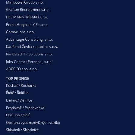
ManpowerGroup s.r.o.
Grafton Recruitment s.r.o.
HOFMANN WIZARD s.r.o.
Penta Hospitals CZ, s.r.o.
Comac jobs s.r.o.
Advantage Consulting, s.r.o.
Kaufland Česká republika v.o.s.
Randstad HR Solutions s.r.o.
Jobs Contact Personal, s.r.o.
ADECCO spol.s r.o.
TOP PROFESE
Kuchař / Kuchařka
Řidič / Řidička
Dělník / Dělnice
Prodavač / Prodavačka
Obsluha strojů
Obsluha vysokozdvižných vozíků
Skladník / Skladnice