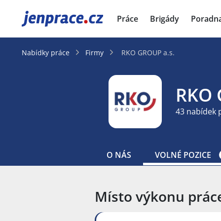
JenPráce.cz
Práce
Brigády
Poradn
Nabídky práce
Firmy
RKO GROUP a.s.
RKO
43 nabídek 
O NÁS
VOLNÉ POZICE
Místo výkonu prác