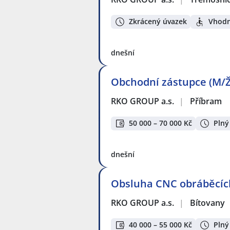
Zkrácený úvazek
Vhodn
dnešní
Obchodní zástupce (M/Ž
RKO GROUP a.s.
|
Příbram
50 000 – 70 000 Kč
Plný
dnešní
Obsluha CNC obráběcích
RKO GROUP a.s.
|
Bítovany
40 000 – 55 000 Kč
Plný