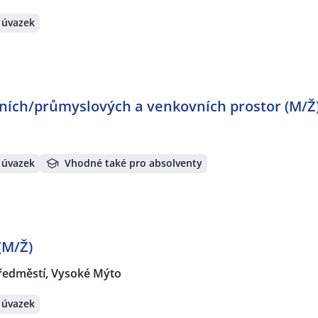
 úvazek
vních/průmyslových a venkovních prostor (M/Ž
 úvazek
Vhodné také pro absolventy
(M/Ž)
ředměstí, Vysoké Mýto
 úvazek