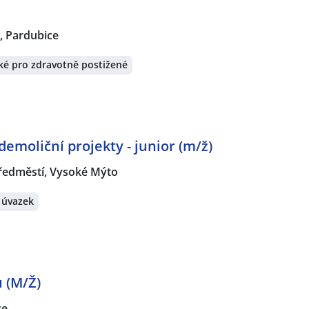
 Pardubice
é pro zdravotně postižené
emoliční projekty - junior (m/ž)
ředměstí, Vysoké Mýto
 úvazek
ů (M/Ž)
ce