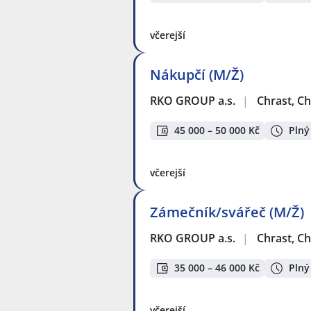
včerejší
Nákupčí (M/Ž)
RKO GROUP a.s.
|
Chrast, C
45 000 – 50 000 Kč
Plný
včerejší
Zámečník/svářeč (M/Ž)
RKO GROUP a.s.
|
Chrast, C
35 000 – 46 000 Kč
Plný
včerejší