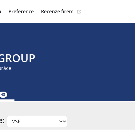
a
Preference
Recenze firem
 GROUP
práce
43
e: