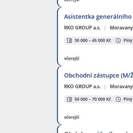
Asistentka generálního 
RKO GROUP a.s.
|
Moravany,
30 000 – 45 000 Kč
Plný
včerejší
Obchodní zástupce (M/Ž
RKO GROUP a.s.
|
Moravany,
50 000 – 70 000 Kč
Plný
včerejší