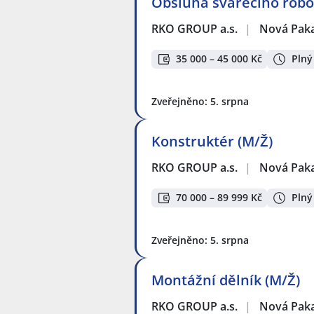
Obsluha svářecího robo
RKO GROUP a.s.
|
Nová Pak
35 000 – 45 000 Kč
Plný
Zveřejněno: 5. srpna
Konstruktér (M/Ž)
RKO GROUP a.s.
|
Nová Pak
70 000 – 89 999 Kč
Plný
Zveřejněno: 5. srpna
Montážní dělník (M/Ž)
RKO GROUP a.s.
|
Nová Pak