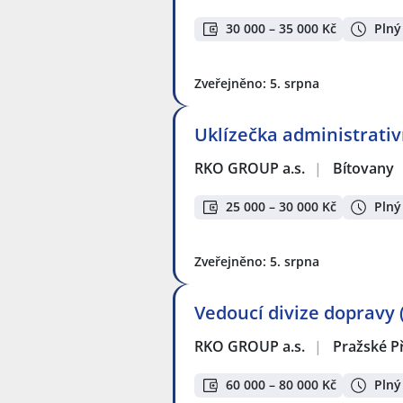
30 000 – 35 000 Kč
Plný
Zveřejněno: 5. srpna
Uklízečka administrati
RKO GROUP a.s.
|
Bítovany
25 000 – 30 000 Kč
Plný
Zveřejněno: 5. srpna
Vedoucí divize dopravy 
RKO GROUP a.s.
|
Pražské P
60 000 – 80 000 Kč
Plný