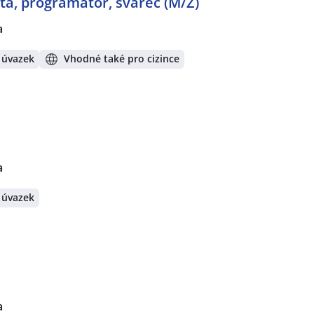
ta, programátor, svářeč (M/Ž)
a
 úvazek
Vhodné také pro cizince
a
 úvazek
a