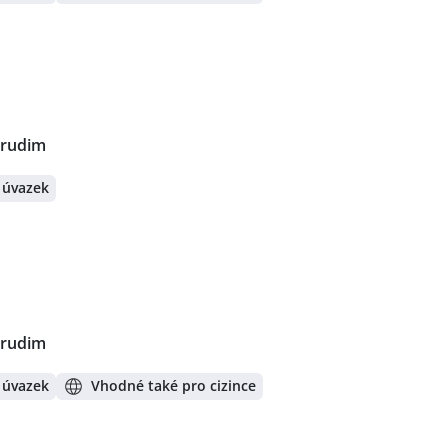
hrudim
 úvazek
hrudim
 úvazek
Vhodné také pro cizince