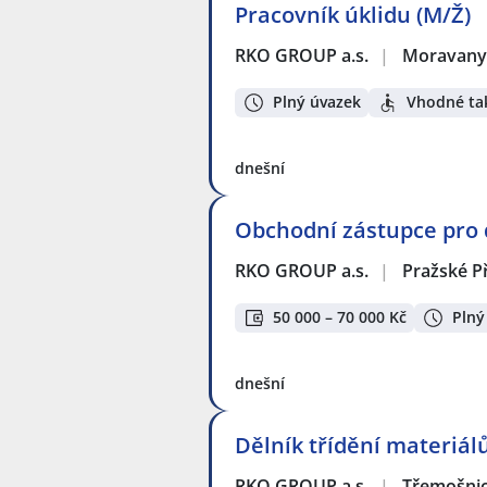
Pracovník úklidu (M/Ž)
RKO GROUP a.s.
|
Moravany,
Plný úvazek
Vhodné tak
dnešní
Obchodní zástupce pro d
RKO GROUP a.s.
|
Pražské P
50 000 – 70 000 Kč
Plný
dnešní
Dělník třídění materiál
RKO GROUP a.s.
|
Třemošni