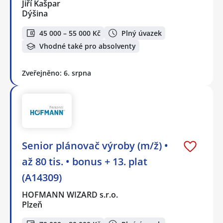
Jiří Kašpar
Dýšina
45 000 – 55 000 Kč
Plný úvazek
Vhodné také pro absolventy
Zveřejněno: 6. srpna
Senior plánovač výroby (m/ž) •
až 80 tis. • bonus + 13. plat
(A14309)
HOFMANN WIZARD s.r.o.
Plzeň