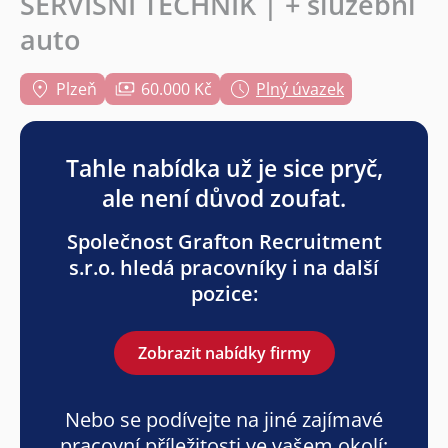
SERVISNÍ TECHNIK | + služební
auto
Plzeň
60.000 Kč
Plný úvazek
Tahle nabídka už je sice pryč,
ale není důvod zoufat.
Společnost Grafton Recruitment
s.r.o. hledá pracovníky i na další
pozice:
Zobrazit nabídky firmy
Nebo se podívejte na jiné zajímavé
pracovní příležitosti ve vašem okolí: