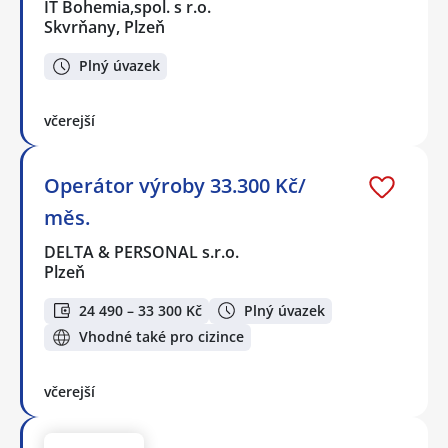
IT Bohemia,spol. s r.o.
Skvrňany, Plzeň
Plný úvazek
včerejší
Operátor výroby 33.300 Kč/
měs.
DELTA & PERSONAL s.r.o.
Plzeň
24 490 – 33 300 Kč
Plný úvazek
Vhodné také pro cizince
včerejší