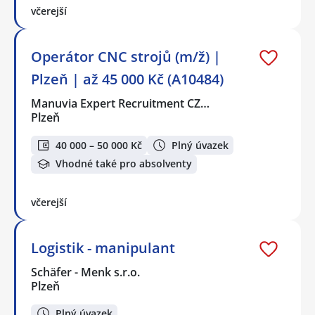
včerejší
Operátor CNC strojů (m/ž) |
Plzeň | až 45 000 Kč (A10484)
Manuvia Expert Recruitment CZ…
Plzeň
40 000 – 50 000 Kč
Plný úvazek
Vhodné také pro absolventy
včerejší
Logistik - manipulant
Schäfer - Menk s.r.o.
Plzeň
Plný úvazek