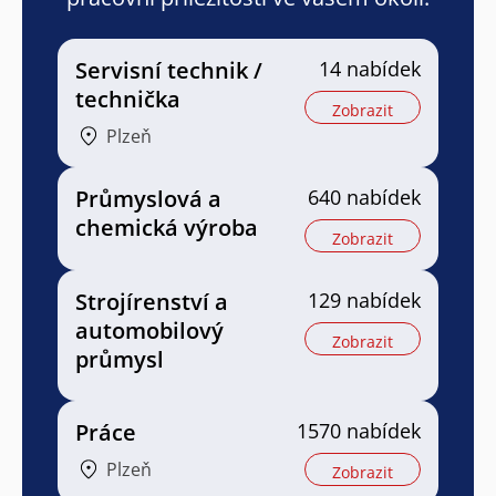
Servisní technik /
14 nabídek
technička
Zobrazit
Plzeň
Průmyslová a
640 nabídek
chemická výroba
Zobrazit
Strojírenství a
129 nabídek
automobilový
Zobrazit
průmysl
Práce
1570 nabídek
Plzeň
Zobrazit