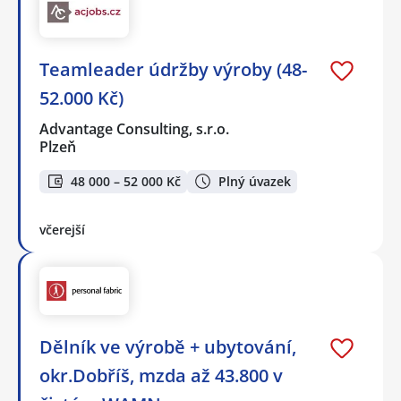
Teamleader údržby výroby (48-
52.000 Kč)
Advantage Consulting, s.r.o.
Plzeň
48 000 – 52 000 Kč
Plný úvazek
včerejší
Dělník ve výrobě + ubytování,
okr.Dobříš, mzda až 43.800 v