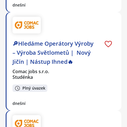
dnešní
🔎Hledáme Operátory Výroby
– Výroba Světlometů | Nový
Jičín | Nástup Ihned🔥
Comac jobs s.r.o.
Studénka
Plný úvazek
dnešní