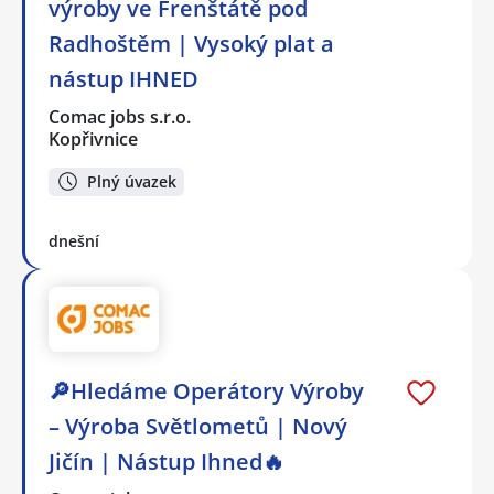
výroby ve Frenštátě pod
Radhoštěm | Vysoký plat a
nástup IHNED
Comac jobs s.r.o.
Kopřivnice
Plný úvazek
dnešní
🔎Hledáme Operátory Výroby
– Výroba Světlometů | Nový
Jičín | Nástup Ihned🔥