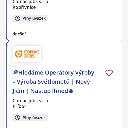
Comac jobs s.r.o.
Kopřivnice
Plný úvazek
dnešní
🔎Hledáme Operátory Výroby
– Výroba Světlometů | Nový
Jičín | Nástup Ihned🔥
Comac jobs s.r.o.
Příbor
Plný úvazek