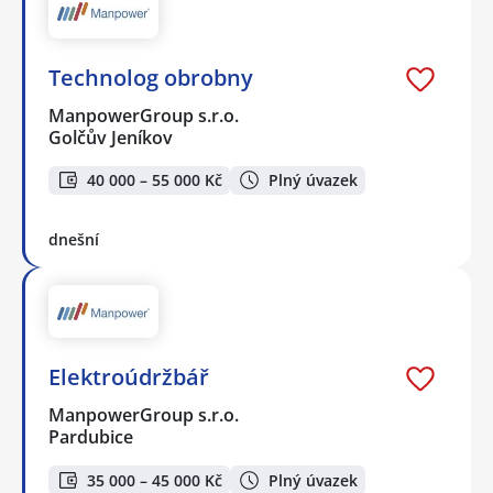
Technolog obrobny
ManpowerGroup s.r.o.
Golčův Jeníkov
40 000 – 55 000 Kč
Plný úvazek
dnešní
Elektroúdržbář
ManpowerGroup s.r.o.
Pardubice
35 000 – 45 000 Kč
Plný úvazek