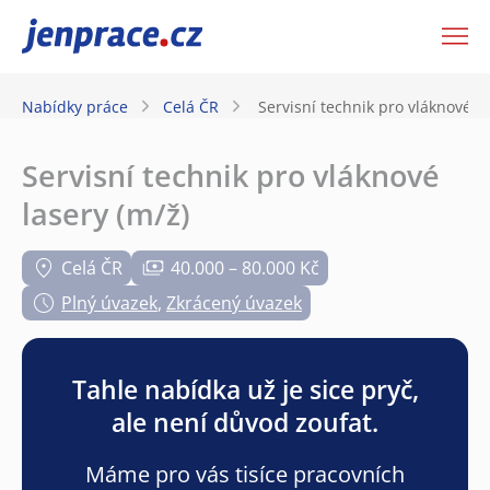
JenPráce.cz
Nabídky práce
Celá ČR
Servisní technik pro vláknové la
Servisní technik pro vláknové
lasery (m/ž)
Celá ČR
40.000 – 80.000 Kč
Plný úvazek
,
Zkrácený úvazek
Tahle nabídka už je sice pryč,
ale není důvod zoufat.
Máme pro vás tisíce pracovních