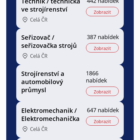
Technik / technička
442 nabídek
ve strojírenství
Zobrazit
Celá ČR
Seřizovač /
387 nabídek
seřizovačka strojů
Zobrazit
Celá ČR
Strojírenství a
1866
nabídek
automobilový
průmysl
Zobrazit
Elektromechanik /
647 nabídek
Elektromechanička
Zobrazit
Celá ČR