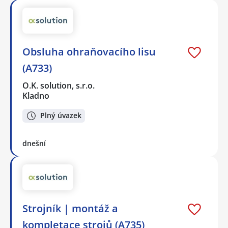
Obsluha ohraňovacího lisu
(A733)
O.K. solution, s.r.o.
Kladno
Plný úvazek
dnešní
Strojník | montáž a
kompletace strojů (A735)