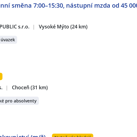
ranní směna 7:00–15:30, nástupní mzda od 45 00
UBLIC s.r.o.
|
Vysoké Mýto
(24 km)
 úvazek
í
s.
|
Choceň
(31 km)
ké pro absolventy