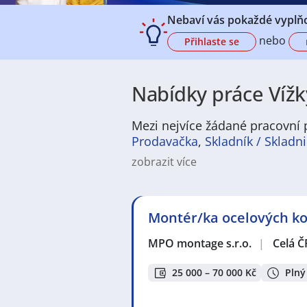
Nebaví vás pokaždé vyplňo
nebo
Přihlaste se
Nabídky práce Vížky
Mezi nejvíce žádané pracovní p
Prodavačka
,
Skladník / Skladn
zobrazit více
Na
JenPráce.cz
naleznete širokou
široké množství různých oborů a pr
pracovní pozici v co nejkratším m
Montér/ka ocelových kon
/ dělnice
,
dělník / dělnice
nebo mát
a chemická výroba
,
Ubytování a c
MPO montage s.r.o.
|
Celá Č
v oboru
Služby, umění a kultura
. 
profesích či oborech, protože je 
Držíme Vám palce!
25 000 – 70 000 Kč
Plný