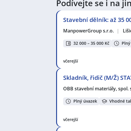
Podívejte se i na 
Stavební dělník: až 35 
ManpowerGroup s.r.o.
|
Liši
32 000 – 35 000 Kč
Plný
včerejší
Skladník, řidič (M/Ž) S
OBB stavební materiály, spol. s
Plný úvazek
Vhodné ta
včerejší