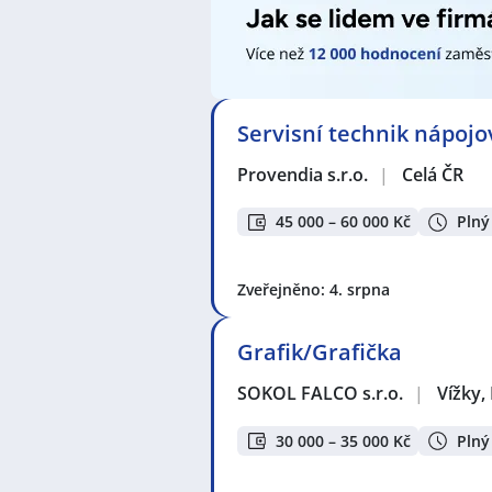
Servisní technik nápoj
Provendia s.r.o.
|
Celá ČR
45 000 – 60 000 Kč
Plný
Zveřejněno: 4. srpna
Grafik/Grafička
SOKOL FALCO s.r.o.
|
Vížky,
30 000 – 35 000 Kč
Plný