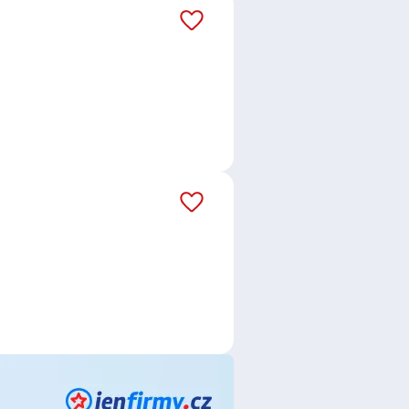
sterstvo práce a sociálních věcí
,
ge Consulting, s.r.o.
,
Správa
. o., organizační složka v České
RKER CZ, s.r.o.
ce
,
Telefonní operátor /
ič / Řidička
,
Skladník / Skladnice
,
alista / specialistka v
tent / asistentka
,
Pokladní
,
Dělník
nik / Mechanička
,
Montážník /
tka
,
Vedoucí týmu / Team leader
,
r / Mistrová
,
Elektrotechnik /
ktrikář / Elektrikářka
,
Servisní
nolog / technoložka
,
Zpracovatel /
matizace
,
Shift leader / Vedoucí
ň
,
Věkoše, Hradec Králové
,
dim IV, Chrudim
,
Vysočina
,
zdice, Pardubice
,
Pardubičky,