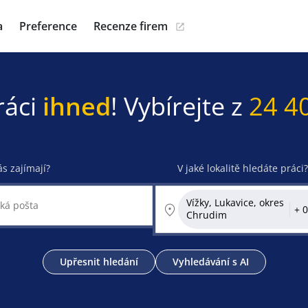
a
Preference
Recenze firem
ráci
ihned
! Vybírejte z
24 4
ás zajímají?
V jaké lokalitě hledáte práci?
Vížky, Lukavice, okres
Chrudim
Upřesnit hledání
Vyhledávání s AI