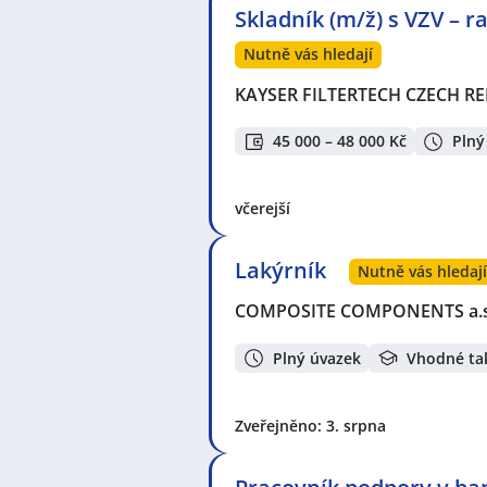
Skladník (m/ž) s VZV – 
Nutně vás hledají
KAYSER FILTERTECH CZECH REP
45 000 – 48 000 Kč
Plný
včerejší
Lakýrník
Nutně vás hledaj
COMPOSITE COMPONENTS a.
Plný úvazek
Vhodné ta
Zveřejněno: 3. srpna