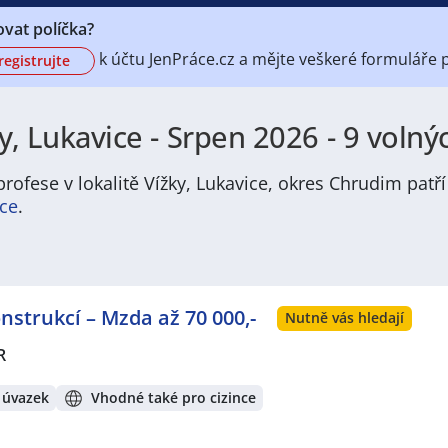
vat políčka?
k účtu
JenPráce.cz a mějte veškeré
formuláře 
registrujte
, Lukavice - Srpen 2026 - 9 volný
rofese v lokalitě Vížky, Lukavice, okres Chrudim patř
ice
.
 nabídku pravidelně aktualizovaných a doplňovaných inzer
ofesí, o které mají firmy aktuálně největší zájem a je pro 
ožném termínu. Mezi takové profese patří nyní nejvíce
kucha
strukcí – Mzda až 70 000,-
e zájem o profesi
prodavač / prodavačka
? Mezi nejvíce po
Nutně vás hledají
estovní ruch
,
Doprava, logistika a zásobování
,
Stavebnictví a
R
Právě proto Vám doporučujeme porozhlédnout se po nové p
velká pravděpodobnost, že si tím zvýšíte svou šanci na nal
 úvazek
Vhodné také pro cizince