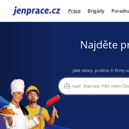
JenPráce.cz
Práce
Brigády
Poradn
Najděte p
Jaké obory, profese či firmy v