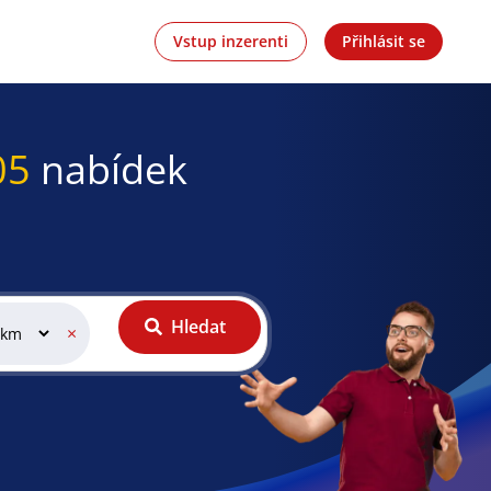
Vstup inzerenti
Přihlásit se
05
nabídek
Hledat
×