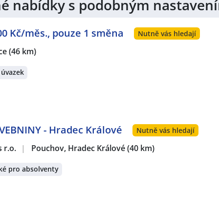
jiné nabídky s podobným nastaven
000 Kč/měs., pouze 1 směna
Nutně vás hledají
ce
(46 km)
 úvazek
TAVEBNINY - Hradec Králové
Nutně vás hledají
 r.o.
|
Pouchov, Hradec Králové
(40 km)
ké pro absolventy