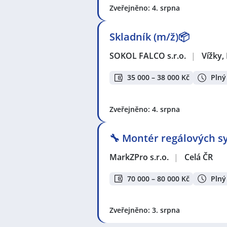
Zveřejněno: 4. srpna
Skladník (m/ž)📦
SOKOL FALCO s.r.o.
|
Vížky,
35 000 – 38 000 Kč
Plný
Zveřejněno: 4. srpna
🔧 Montér regálových sy
MarkZPro s.r.o.
|
Celá ČR
70 000 – 80 000 Kč
Plný
Zveřejněno: 3. srpna