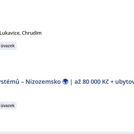
 Lukavice, Chrudim
 úvazek
stémů – Nizozemsko 🌍 | až 80 000 Kč + ubyto
 úvazek