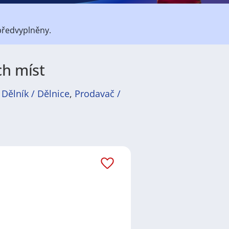
předvyplněny.
ch míst
í
Dělník / Dělnice
,
Prodavač /
átů
práce
i
brigády
. Najdete zde
ně velmi podstatné obsadit
ř / kuchařka
,
řidič / řidička
,
dělník
žadované obory patří
Průmyslová
 realitní služby
a nebo také práce
ráci i ve výše uvedených
ezení požadovaného zaměstnání.