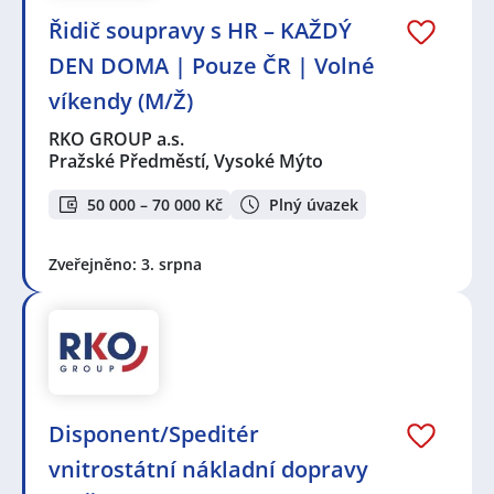
Řidič soupravy s HR – KAŽDÝ
DEN DOMA | Pouze ČR | Volné
víkendy (M/Ž)
RKO GROUP a.s.
Pražské Předměstí, Vysoké Mýto
50 000 – 70 000 Kč
Plný úvazek
Zveřejněno: 3. srpna
Disponent/Speditér
vnitrostátní nákladní dopravy