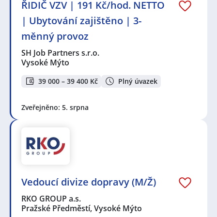
ŘIDIČ VZV | 191 Kč/hod. NETTO
| Ubytování zajištěno | 3-
měnný provoz
SH Job Partners s.r.o.
Vysoké Mýto
39 000 – 39 400 Kč
Plný úvazek
Zveřejněno: 5. srpna
Vedoucí divize dopravy (M/Ž)
RKO GROUP a.s.
Pražské Předměstí, Vysoké Mýto