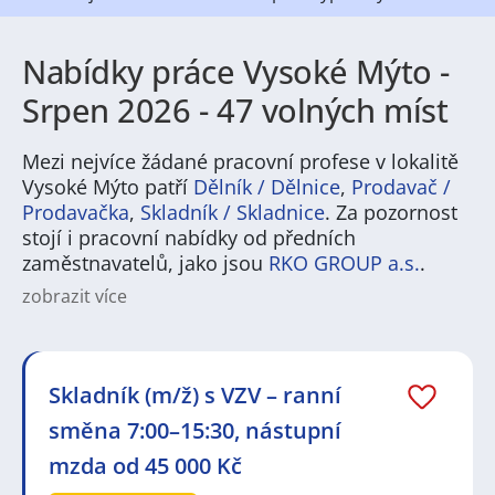
Nabídky práce Vysoké Mýto -
Srpen 2026 - 47 volných míst
Mezi nejvíce žádané pracovní profese v lokalitě
Vysoké Mýto patří
Dělník / Dělnice
,
Prodavač /
Prodavačka
,
Skladník / Skladnice
. Za pozornost
stojí i pracovní nabídky od předních
zaměstnavatelů, jako jsou
RKO GROUP a.s.
.
zobrazit více
Vysoké Mýto nabízí stabilní pracovní příležitosti v
několika oblastech, které nejčastěji hledají místní i
dojíždějící uchazeči. Silná je výroba a související
řemeslné profese, logistika a skladování, ale také
Skladník (m/ž) s VZV – ranní
servisní služby, obchod, zdravotnictví a školství.
směna 7:00–15:30, nástupní
Uchazeči tak najdou zaměstnání jako výrobní
operátoři, technici, elektrikáři, skladníci,
mzda od 45 000 Kč
administrativní pracovníci nebo pracovníci v
sociálních službách. Práce v Vysokém Mýtě zahrnují