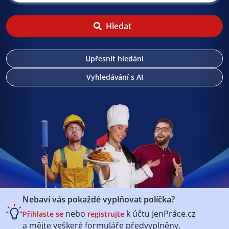
Hledat
Upřesnit hledání
Vyhledávání s AI
Nebaví vás pokaždé vyplňovat políčka?
nebo
k účtu
JenPráce.cz
Přihlaste se
registrujte
a mějte veškeré
formuláře předvyplněny.