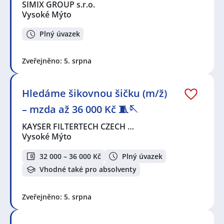
Litomyšl
,
Dolní Roveň
,
Moravany, okres Pardubice
,
SIMIX GROUP s.r.o.
Ústí nad Orlicí
Vysoké Mýto
Plný úvazek
Zveřejněno: 5. srpna
Hledáme šikovnou šičku (m/ž)
– mzda až 36 000 Kč 🧵🪡
KAYSER FILTERTECH CZECH …
Vysoké Mýto
32 000 – 36 000 Kč
Plný úvazek
Vhodné také pro absolventy
Zveřejněno: 5. srpna