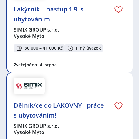
Lakýrník | nástup 1.9. s
ubytováním
SIMIX GROUP s.r.o.
Vysoké Mýto
36 000 – 41 000 Kč
Plný úvazek
Zveřejněno: 4. srpna
Dělník/ce do LAKOVNY - práce
s ubytováním!
SIMIX GROUP s.r.o.
Vysoké Mýto