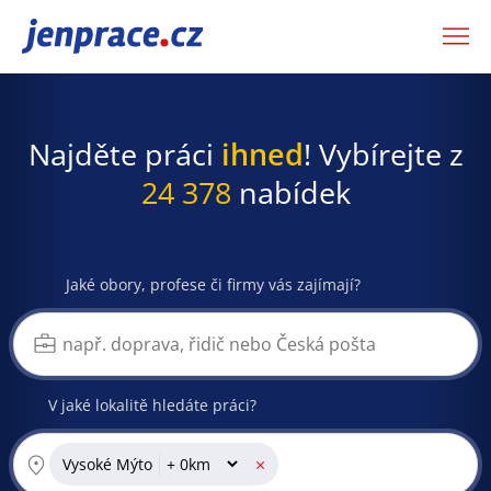
JenPráce.cz
Najděte práci
ihned
! Vybírejte z
24 378
nabídek
Jaké obory, profese či firmy vás zajímají?
V jaké lokalitě hledáte práci?
×
Vysoké Mýto