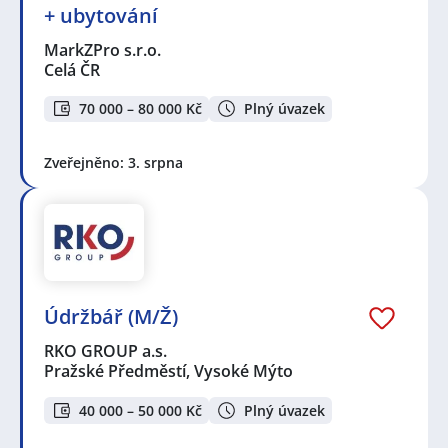
+ ubytování
MarkZPro s.r.o.
Celá ČR
70 000 – 80 000 Kč
Plný úvazek
Zveřejněno: 3. srpna
Údržbář (M/Ž)
RKO GROUP a.s.
Pražské Předměstí, Vysoké Mýto
40 000 – 50 000 Kč
Plný úvazek