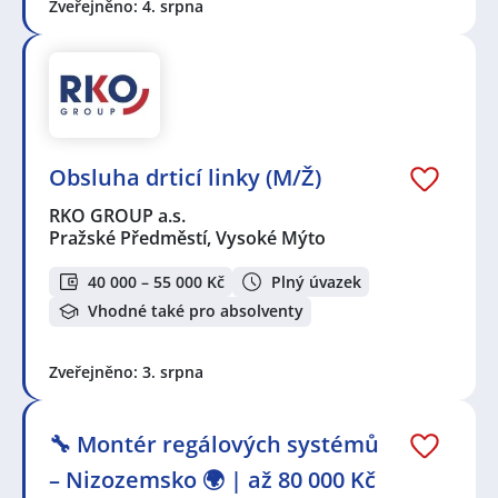
Zveřejněno: 4. srpna
Obsluha drticí linky (M/Ž)
RKO GROUP a.s.
Pražské Předměstí, Vysoké Mýto
40 000 – 55 000 Kč
Plný úvazek
Vhodné také pro absolventy
Zveřejněno: 3. srpna
🔧 Montér regálových systémů
– Nizozemsko 🌍 | až 80 000 Kč