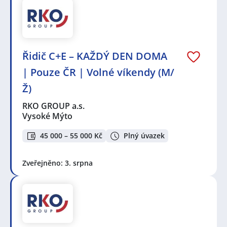
Řidič C+E – KAŽDÝ DEN DOMA
| Pouze ČR | Volné víkendy (M/
Ž)
RKO GROUP a.s.
Vysoké Mýto
45 000 – 55 000 Kč
Plný úvazek
Zveřejněno: 3. srpna