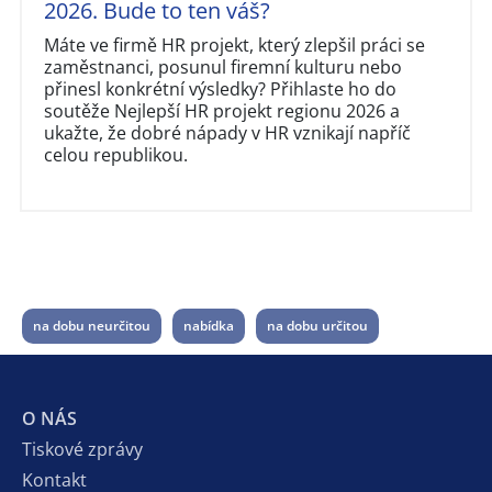
2026. Bude to ten váš?
Máte ve firmě HR projekt, který zlepšil práci se
zaměstnanci, posunul firemní kulturu nebo
přinesl konkrétní výsledky? Přihlaste ho do
soutěže Nejlepší HR projekt regionu 2026 a
ukažte, že dobré nápady v HR vznikají napříč
celou republikou.
na dobu neurčitou
nabídka
na dobu určitou
O NÁS
Tiskové zprávy
Kontakt