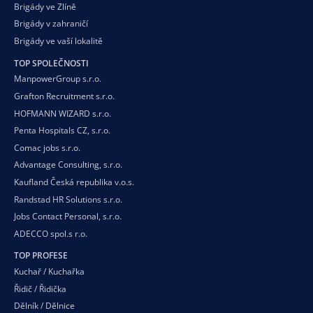
Brigády ve Zlíně
Brigády v zahraničí
Brigády ve vaší
lokalitě
TOP SPOLEČNOSTI
ManpowerGroup s.r.o.
Grafton Recruitment s.r.o.
HOFMANN WIZARD s.r.o.
Penta Hospitals CZ, s.r.o.
Comac jobs s.r.o.
Advantage Consulting, s.r.o.
Kaufland Česká republika v.o.s.
Randstad HR Solutions s.r.o.
Jobs Contact Personal, s.r.o.
ADECCO spol.s r.o.
TOP PROFESE
Kuchař / Kuchařka
Řidič / Řidička
Dělník / Dělnice