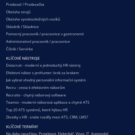
Prodavač / Prodavačka
Obsluha strojů
Obsluha vysokozdvižných vozíků
Skladník / Skladnice
Pomocný pracovník / pracovnice v gastronomii
Administrativní pracovník / pracovnice
Číšník / Servírka
KLÍČOVÉ NÁSTROJE
Datacruit - moderní a jednoduchý HR nástroj
Efektivní nábor s jenHunter: krok za krokem
Jak vybrat vhodný personální informační systém
Recru - cesta k efektivním náborům
Recruitis - chytrý náborový software
Teamio - moderní náborová aplikace a chytré ATS
Top 20 ATS systémů, které hýbou HR
Zkratky v HR - znáte rozdíly mezi ATS, CRM, LMS?
KLÍČOVÉ TERMÍNY
Na dobu neurčitou
,
Projektant
,
Elektrikář
,
Vývoj
,
IT
,
Automobil
,