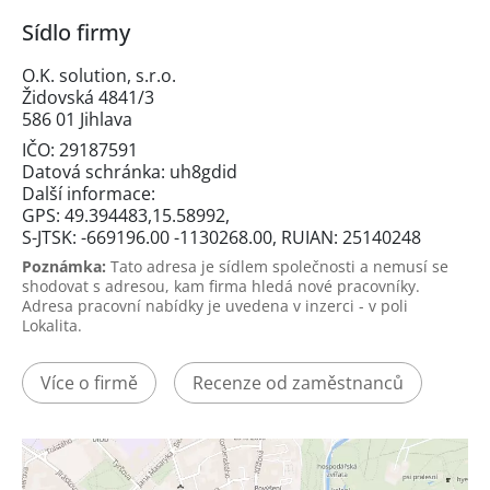
Sídlo firmy
O.K. solution, s.r.o.
Židovská 4841/3
586 01 Jihlava
IČO: 29187591
Datová schránka: uh8gdid
Další informace:
GPS: 49.394483,15.58992,
S-JTSK: -669196.00 -1130268.00, RUIAN: 25140248
Poznámka:
Tato adresa je sídlem společnosti a nemusí se
shodovat s adresou, kam firma hledá nové pracovníky.
Adresa pracovní nabídky je uvedena v inzerci - v poli
Lokalita.
Více o firmě
Recenze od zaměstnanců