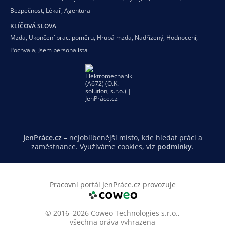
Bezpečnost
,
Lékař
,
Agentura
KLÍČOVÁ SLOVA
Mzda
,
Ukončení prac. poměru
,
Hrubá mzda
,
Nadřízený
,
Hodnocení
,
Pochvala
,
Jsem personalista
JenPráce.cz
– nejoblíbenější místo, kde hledat práci a
zaměstnance. Využíváme cookies, viz
podmínky
.
Pracovní portál JenPráce.cz provozuje
© 2016–2026 Coweo Technologies s.r.o.,
všechna práva vyhrazena