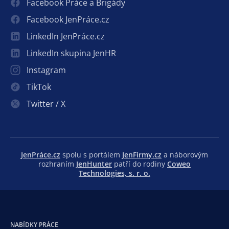
Facebook Práce a Brigády
Facebook JenPráce.cz
LinkedIn JenPráce.cz
LinkedIn skupina JenHR
Instagram
TikTok
Twitter / X
JenPráce.cz
spolu s portálem
JenFirmy.cz
a náborovým
rozhraním
JenHunter
patří do rodiny
Coweo
Technologies, s. r. o.
NABÍDKY PRÁCE