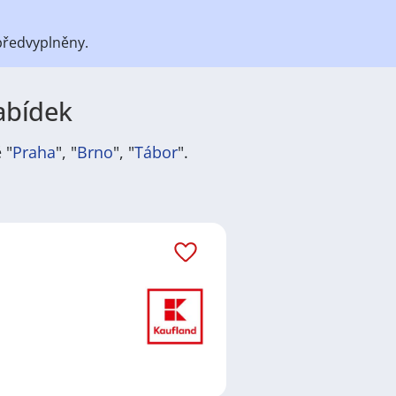
předvyplněny.
nabídek
 "
Praha
", "
Brno
", "
Tábor
".
átů
práce
i
brigády
. Najdete zde
ně velmi podstatné obsadit
ř / kuchařka
,
řidič / řidička
,
dělník
žadované obory patří
Průmyslová
 realitní služby
a nebo také práce
ráci i ve výše uvedených
ezení požadovaného zaměstnání.
a
,
Praha
,
Nové Město, Praha
,
něte preferované lokality, je velká