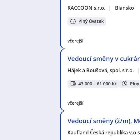
RACCOON s.r.o.
|
Blansko
Plný úvazek
včerejší
Vedoucí směny v cukrá
Hájek a Boušová, spol. s r.o.
|
43 000 – 61 000 Kč
Plný
včerejší
Vedoucí směny (ž/m), M
Kaufland Česká republika v.o.s