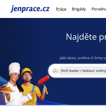
JenPráce.cz
Práce
Brigády
Poradn
Najděte p
Jaké obory, profese či firmy v
Shift leader / Vedoucí směn