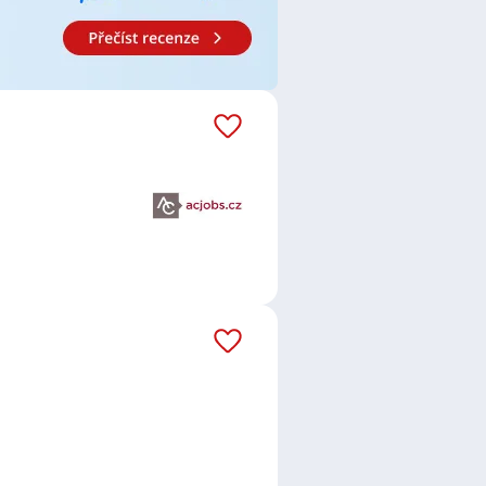
adnice
,
Barista / Baristka
,
Barman /
ník / pracovnice v gastronomii
,
doucí obchodu
,
Dělník / Dělnice
,
ka
,
Mechanik / Mechanička
,
lánovač / plánovačka výroby
,
or / kontrolorka kvality
,
směny
,
Specialista / specialistka
Opava
,
Krč, Praha
,
Klatovy
,
Vížky,
berec
,
Tišnov
,
Domažlice
,
Kamýk,
,
Nymburk
,
Česká Třebová
,
 Praha
,
Tábor
,
Podbořany
,
ha
,
Boskovice
,
Hodonín
,
Velké