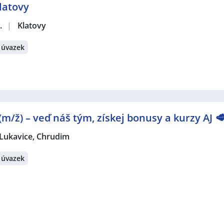
latovy
.
|
Klatovy
 úvazek
m/ž) – veď náš tým, získej bonusy a kurzy AJ 
 Lukavice, Chrudim
 úvazek