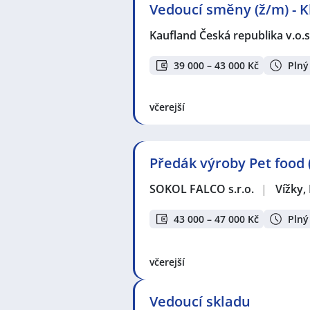
Vedoucí směny (ž/m) - K
Kaufland Česká republika v.o.s
39 000 – 43 000 Kč
Plný
včerejší
Předák výroby Pet food (
SOKOL FALCO s.r.o.
|
Vížky,
43 000 – 47 000 Kč
Plný
včerejší
Vedoucí skladu