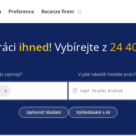
a
Preference
Recenze firem
ráci
ihned
! Vybírejte z
24 4
ás zajímají?
V jaké lokalitě hledáte práci?
×
y
Upřesnit hledání
Vyhledávání s AI