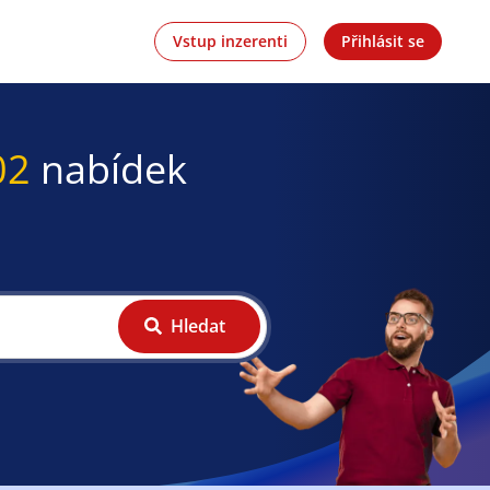
Vstup inzerenti
Přihlásit se
02
nabídek
Hledat