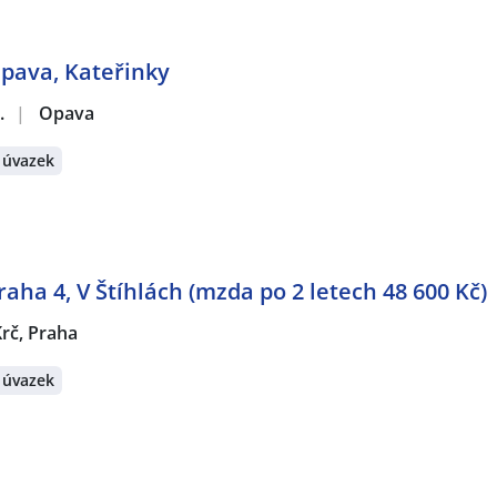
Opava, Kateřinky
.
|
Opava
 úvazek
aha 4, V Štíhlách (mzda po 2 letech 48 600 Kč)
rč, Praha
 úvazek