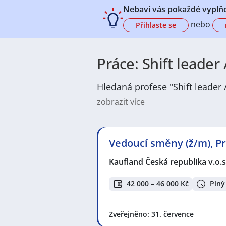
Nebaví vás pokaždé vyplňo
nebo
Přihlaste se
Práce: Shift leade
Hledaná profese "Shift leader 
zobrazit více
Na
JenPráce.cz
naleznete širokou
široké množství různých oborů a pr
pracovní pozici v co nejkratším m
Vedoucí směny (ž/m), Pr
/ dělnice
,
dělník / dělnice
nebo mát
a chemická výroba
,
Ubytování a c
Kaufland Česká republika v.o.s
v oboru
Služby, umění a kultura
. 
profesích či oborech, protože je 
Držíme Vám palce!
42 000 – 46 000 Kč
Plný
Mezi nejoblíbenější lokality pro 
Zveřejněno: 31. července
Liberec
,
Olomouc
,
Hradec Králové