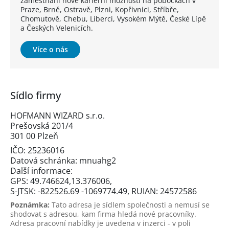
zaměstnání nové kariérní možnosti na pobočkách v
Praze, Brně, Ostravě, Plzni, Kopřivnici, Stříbře,
Chomutově, Chebu, Liberci, Vysokém Mýtě, České Lípě
a Českých Velenicích.
Více o nás
Sídlo firmy
HOFMANN WIZARD s.r.o.
Prešovská 201/4
301 00 Plzeň
IČO: 25236016
Datová schránka: mnuahg2
Další informace:
GPS: 49.746624,13.376006,
S-JTSK: -822526.69 -1069774.49, RUIAN: 24572586
Poznámka:
Tato adresa je sídlem společnosti a nemusí se
shodovat s adresou, kam firma hledá nové pracovníky.
Adresa pracovní nabídky je uvedena v inzerci - v poli