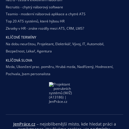
Recruitis - chytrý náborový software
Teamio - moderní náborová aplikace a chytré ATS
Top 20 ATS systémů, které hýbou HR
Zkratky v HR - znáte rozdíly mezi ATS, CRM, LMS?
KLÍČOVÉ TERMÍNY
Na dobu neurčitou
,
Projektant
,
Elektrikář
,
Vývoj
,
IT
,
Automobil
,
Bezpečnost
,
Lékař
,
Agentura
KLÍČOVÁ SLOVA
Mzda
,
Ukončení prac. poměru
,
Hrubá mzda
,
Nadřízený
,
Hodnocení
,
Pochvala
,
Jsem personalista
JenPráce.cz
– nejoblíbenější místo, kde hledat práci a