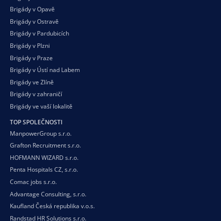
Brigády v Opavě
Brigády v Ostravě
Brigády v Pardubicích
Brigády v Plzni
Brigády v Praze
Brigády v Ústí nad Labem
Brigády ve Zlíně
Brigády v zahraničí
Brigády ve vaší
lokalitě
TOP SPOLEČNOSTI
ManpowerGroup s.r.o.
Grafton Recruitment s.r.o.
HOFMANN WIZARD s.r.o.
Penta Hospitals CZ, s.r.o.
Comac jobs s.r.o.
Advantage Consulting, s.r.o.
Kaufland Česká republika v.o.s.
Randstad HR Solutions s.r.o.