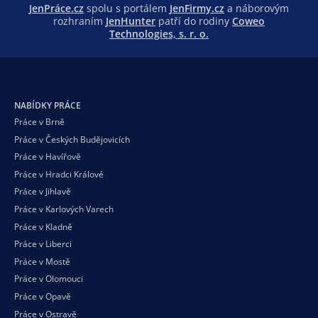
JenPráce.cz
spolu s portálem
JenFirmy.cz
a náborovým
rozhraním
JenHunter
patří do rodiny
Coweo
Technologies, s. r. o.
NABÍDKY PRÁCE
Práce v Brně
Práce v Českých Budějovicích
Práce v Havířově
Práce v Hradci Králové
Práce v Jihlavě
Práce v Karlových Varech
Práce v Kladně
Práce v Liberci
Práce v Mostě
Práce v Olomouci
Práce v Opavě
Práce v Ostravě