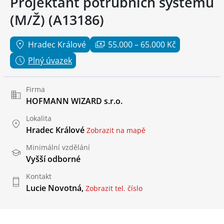
Projektant potrubních systémů
(M/Ž) (A13186)
Hradec Králové
55.000 – 65.000 Kč
Plný úvazek
Firma
HOFMANN WIZARD s.r.o.
Lokalita
Hradec Králové
Zobrazit na mapě
Minimální vzdělání
Vyšší odborné
Kontakt
Lucie Novotná,
Zobrazit tel. číslo