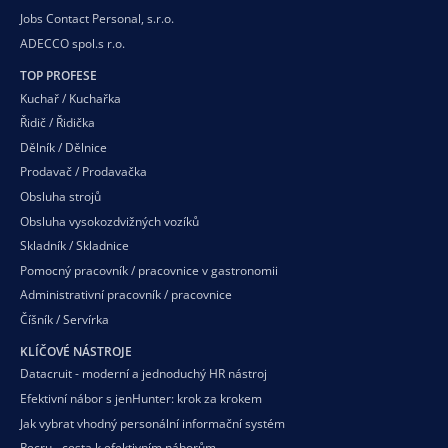
Jobs Contact Personal, s.r.o.
ADECCO spol.s r.o.
TOP PROFESE
Kuchař / Kuchařka
Řidič / Řidička
Dělník / Dělnice
Prodavač / Prodavačka
Obsluha strojů
Obsluha vysokozdvižných vozíků
Skladník / Skladnice
Pomocný pracovník / pracovnice v gastronomii
Administrativní pracovník / pracovnice
Číšník / Servírka
KLÍČOVÉ NÁSTROJE
Datacruit - moderní a jednoduchý HR nástroj
Efektivní nábor s jenHunter: krok za krokem
Jak vybrat vhodný personální informační systém
Recru - cesta k efektivním náborům