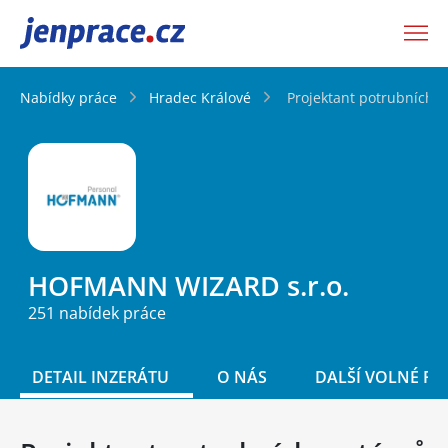
JenPráce.cz
Nabídky práce
Hradec Králové
Projektant potrubních s
HOFMANN WIZARD s.r.o.
251 nabídek práce
DETAIL INZERÁTU
O NÁS
DALŠÍ VOLNÉ PO