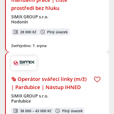
prostředí bez hluku
SIMIX GROUP s.r.o.
Hodonín
28 000 Kč
Plný úvazek
Zveřejněno: 7. srpna
🔩 Operátor svářecí linky (m/ž)
| Pardubice | Nástup IHNED
SIMIX GROUP s.r.o.
Pardubice
38 000 – 43 000 Kč
Plný úvazek