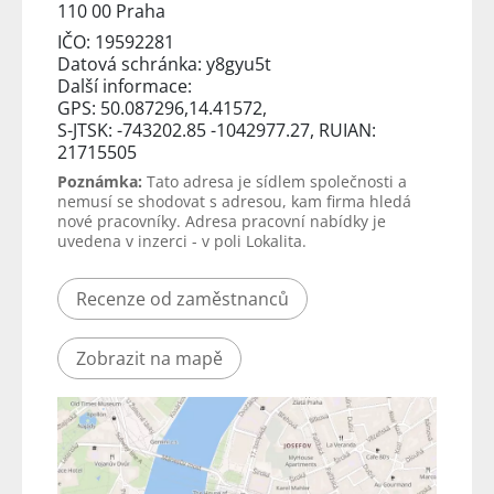
110 00 Praha
IČO: 19592281
Datová schránka: y8gyu5t
Další informace:
GPS: 50.087296,14.41572,
S-JTSK: -743202.85 -1042977.27, RUIAN:
21715505
Poznámka:
Tato adresa je sídlem společnosti a
nemusí se shodovat s adresou, kam firma hledá
nové pracovníky. Adresa pracovní nabídky je
uvedena v inzerci - v poli Lokalita.
Recenze od zaměstnanců
Zobrazit na mapě