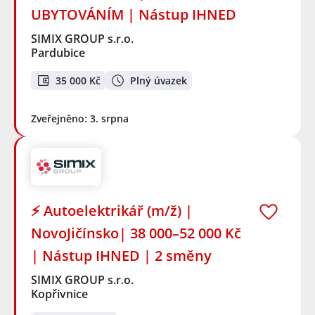
UBYTOVÁNÍM | Nástup IHNED
SIMIX GROUP s.r.o.
Pardubice
35 000 Kč
Plný úvazek
Zveřejněno: 3. srpna
⚡ Autoelektrikář (m/ž) |
NovoJičínsko| 38 000–52 000 Kč
| Nástup IHNED | 2 směny
SIMIX GROUP s.r.o.
Kopřivnice