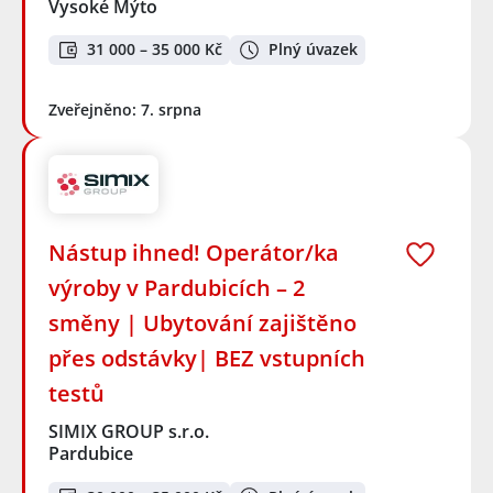
Vysoké Mýto
31 000 – 35 000 Kč
Plný úvazek
Zveřejněno: 7. srpna
Nástup ihned! Operátor/ka
výroby v Pardubicích – 2
směny | Ubytování zajištěno
přes odstávky| BEZ vstupních
testů
SIMIX GROUP s.r.o.
Pardubice