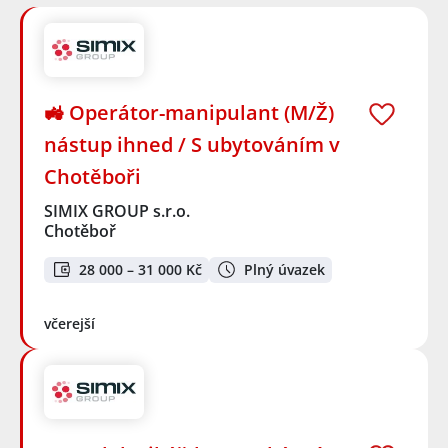
🚜 Operátor-manipulant (M/Ž)
nástup ihned / S ubytováním v
Chotěboři
SIMIX GROUP s.r.o.
Chotěboř
28 000 – 31 000 Kč
Plný úvazek
včerejší