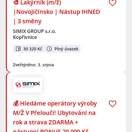
🎨 Lakýrník (m/ž)
|NovoJičínsko | Nástup IHNED
| 3 směny
SIMIX GROUP s.r.o.
Kopřivnice
30 320 Kč
Plný úvazek
Zveřejněno: 3. srpna
💰 Hledáme operátory výroby
M/Ž V Přelouči! Ubytování na
rok a strava ZDARMA +
nástupní BONUS 20 000 Kč