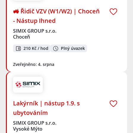
🚜 Řidič VZV (W1/W2) | Choceň
- Nástup Ihned
SIMIX GROUP s.r.o.
Choceň
210 Kč / hod
Plný úvazek
Zveřejněno: 4. srpna
Lakýrník | nástup 1.9. s
ubytováním
SIMIX GROUP s.r.o.
Vysoké Mýto