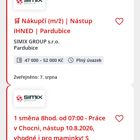
🛒 Nákupčí (m/ž) | Nástup
IHNED | Pardubice
SIMIX GROUP s.r.o.
Pardubice
47 000 – 52 000 Kč
Plný úvazek
Zveřejněno: 7. srpna
1 směna 8hod. od 07:00 - Práce
v Chocni, nástup 10.8.2026,
vhodné i pro maminky! S