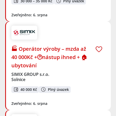
30 000 – 35 000 Kč
Plný úvazek
Zveřejněno: 6. srpna
🏭 Operátor výroby – mzda až
40 000Kč +🕐nástup ihned + 🏠
ubytování
SIMIX GROUP s.r.o.
Solnice
40 000 Kč
Plný úvazek
Zveřejněno: 6. srpna