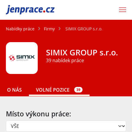
JenPráce.cz
Nabídky práce
Firmy
SIMIX GROUP s.r.o.
SIMIX GROUP s.r.o.
39 nabídek práce
O NÁS
VOLNÉ POZICE
39
Místo výkonu práce: