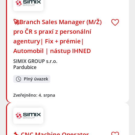
🚀Branch Sales Manager (M/Ž)
pro ČR s praxí z personální
agentury| Fix + prémie|
Automobil | nástup IHNED
SIMIX GROUP s.r.o.
Pardubice
Plný úvazek
Zveřejněno: 4. srpna
🔧 CNC Machine Operator