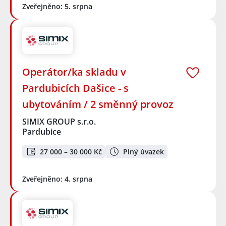
Zveřejněno: 5. srpna
Operátor/ka skladu v
Pardubicích Dašice - s
ubytováním / 2 směnný provoz
SIMIX GROUP s.r.o.
Pardubice
27 000 – 30 000 Kč
Plný úvazek
Zveřejněno: 4. srpna