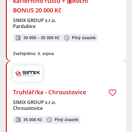
kariérního růstu + 💰Roční
BONUS 20 000 Kč
SIMIX GROUP s.r.o.
Pardubice
30 000 – 35 000 Kč
Plný úvazek
Zveřejněno: 5. srpna
Truhlář/ka - Chroustovice
SIMIX GROUP s.r.o.
Chroustovice
35 000 Kč
Plný úvazek