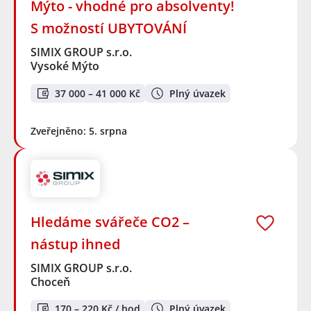
Mýto - vhodné pro absolventy!
S možností UBYTOVÁNÍ
SIMIX GROUP s.r.o.
Vysoké Mýto
37 000 – 41 000 Kč
Plný úvazek
Zveřejněno: 5. srpna
Hledáme svářeče CO2 –
nástup ihned
SIMIX GROUP s.r.o.
Choceň
170 – 220 Kč / hod
Plný úvazek