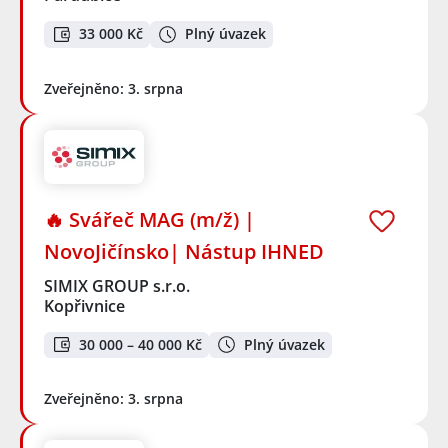
33 000 Kč
Plný úvazek
Zveřejněno: 3. srpna
🔥 Svářeč MAG (m/ž) |
NovoJičínsko| Nástup IHNED
SIMIX GROUP s.r.o.
Kopřivnice
30 000 – 40 000 Kč
Plný úvazek
Zveřejněno: 3. srpna