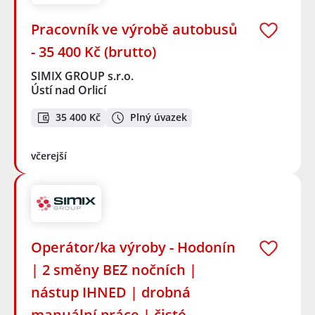
Pracovník ve výrobě autobusů
- 35 400 Kč (brutto)
SIMIX GROUP s.r.o.
Ústí nad Orlicí
35 400 Kč
Plný úvazek
včerejší
Operátor/ka výroby - Hodonín
| 2 směny BEZ nočních |
nástup IHNED | drobná
manuální práce | čisté