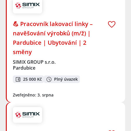
💪 Pracovník lakovací linky –
navěšování výrobků (m/ž) |
Pardubice | Ubytování | 2
směny
SIMIX GROUP s.r.o.
Pardubice
25 000 Kč
Plný úvazek
Zveřejněno: 3. srpna