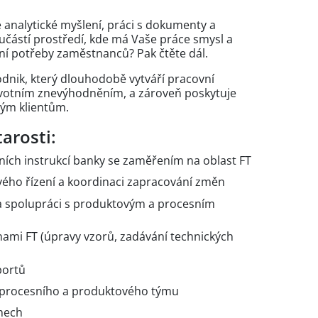
e analytické myšlení, práci s dokumenty a
oučástí prostředí, kde má Vaše práce smysl a
ní potřeby zaměstnanců? Pak čtěte dál.
podnik, který dlouhodobě vytváří pracovní
ravotním znevýhodněním, a zároveň poskytuje
ným klientům.
arosti:
rních instrukcí banky se zaměřením na oblast FT
ého řízení a koordinaci zapracování změn
a spolupráci s produktovým a procesním
nami FT (úpravy vzorů, zadávání technických
portů
 procesního a produktového týmu
émech