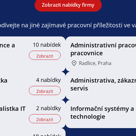
Zobrazit nabídky firmy
ívejte na jiné zajímavé pracovní příležitosti ve 
ance a
10 nabídek
Administrativní praco
pracovnice
Zobrazit
Radlice, Praha
tka
4 nabídky
Administrativa, zákaz
servis
Zobrazit
alistka IT
2 nabídky
Informační systémy a
technologie
Zobrazit