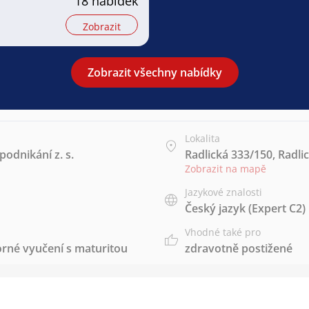
18 nabídek
Zobrazit
Zobrazit všechny nabídky
Lokalita
odnikání z. s.
Radlická 333/150, Radlic
Zobrazit na mapě
Jazykové znalosti
Český jazyk
(Expert C2)
Vhodné také pro
rné vyučení s maturitou
zdravotně postižené