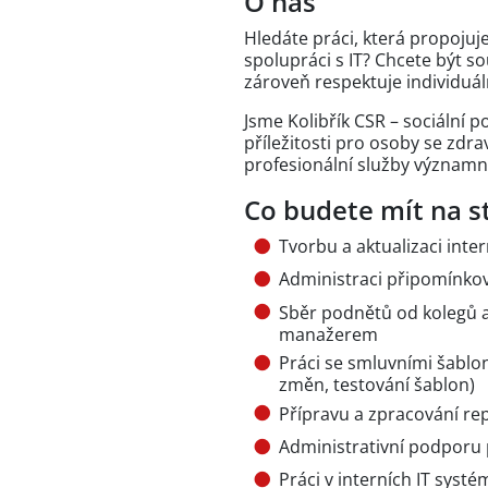
O nás
Hledáte práci, která propojuj
spolupráci s IT? Chcete být s
zároveň respektuje individuál
Jsme Kolibřík CSR – sociální 
příležitosti pro osoby se zd
profesionální služby význam
Co budete mít na st
Tvorbu a aktualizaci inte
Administraci připomínkov
Sběr podnětů od kolegů 
manažerem
Práci se smluvními šablo
změn, testování šablon)
Přípravu a zpracování re
Administrativní podporu
Práci v interních IT syst