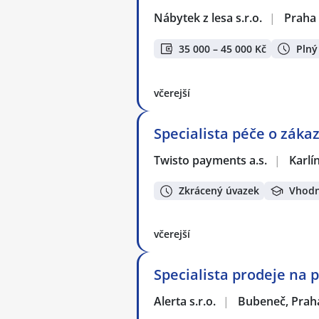
Nábytek z lesa s.r.o.
|
Praha
35 000 – 45 000 Kč
Plný
včerejší
Specialista péče o zákaz
Twisto payments a.s.
|
Karlí
Zkrácený úvazek
Vhodn
včerejší
Specialista prodeje na 
Alerta s.r.o.
|
Bubeneč, Prah