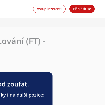
Vstup inzerenti
Přihlásit se
ování (FT) -
od zoufat.
y i na další pozice: