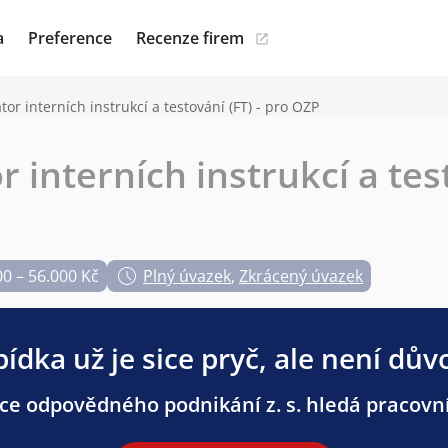
a
Preference
Recenze firem
or interních instrukcí a testování (FT) - pro OZP
 interních instrukcí a test
00 – 56.000 Kč
Plný úvazek
,
Zkrácený úvazek
ídka už je sice pryč, ale není dův
e odpovědného podnikání z. s. hledá pracovník