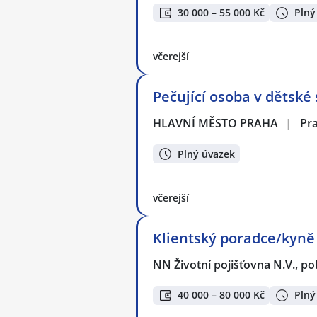
30 000 – 55 000 Kč
Plný
včerejší
Pečující osoba v dětské
HLAVNÍ MĚSTO PRAHA
|
Pr
Plný úvazek
včerejší
Klientský poradce/kyně
NN Životní pojišťovna N.V., p
40 000 – 80 000 Kč
Plný