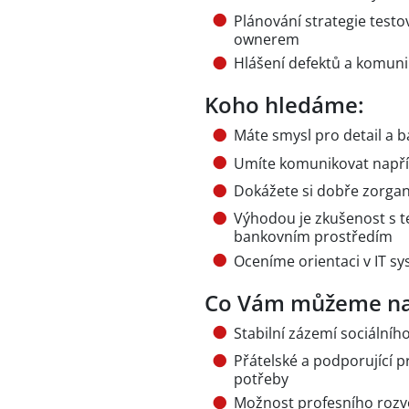
Plánování strategie testov
ownerem
Hlášení defektů a komunika
Koho hledáme:
Máte smysl pro detail a 
Umíte komunikovat napříč
Dokážete si dobře zorgan
Výhodou je zkušenost s t
bankovním prostředím
Oceníme orientaci v IT sy
Co Vám můžeme na
Stabilní zázemí sociálníh
Přátelské a podporující p
potřeby
Možnost profesního rozvo