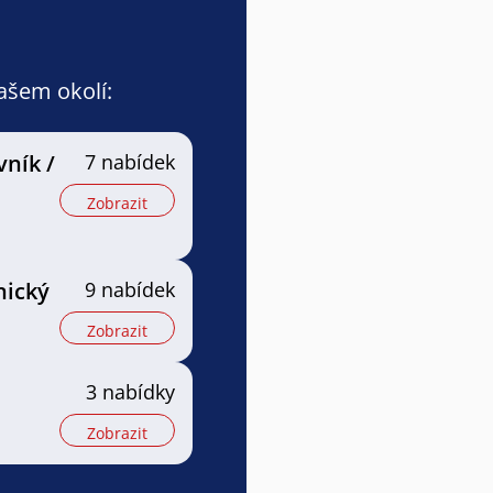
vašem okolí:
vník /
7 nabídek
Zobrazit
nický
9 nabídek
Zobrazit
3 nabídky
Zobrazit