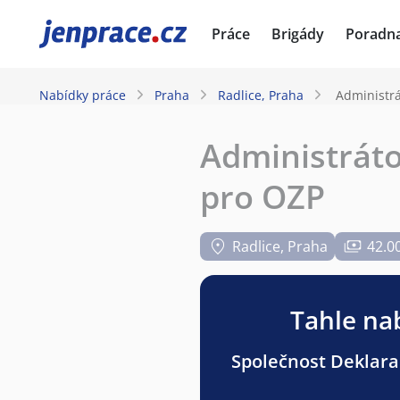
JenPráce.cz
Práce
Brigády
Poradn
Nabídky práce
Praha
Radlice, Praha
Administrát
Administrátor
pro OZP
Radlice, Praha
42.0
Tahle nab
Společnost Deklarac