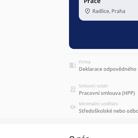
Práce
Radlice, Praha
Firma
Deklarace odpovědného p
Smluvní vztah
Pracovní smlouva (HPP)
Minimální vzdělání
Středoškolské nebo odbo