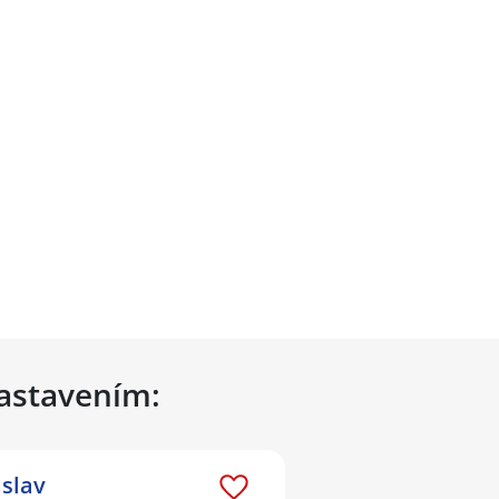
nastavením:
slav