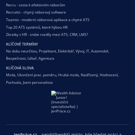
Recru - cesta k efektivním náborům
Recruitis - chytrý náborový software
Teamio - moderní náborová aplikace a chytré ATS
Top 20 ATS systémů, které hýbou HR
Zkratky v HR - znáte rozdíly mezi ATS, CRM, LMS?
KLÍČOVÉ TERMÍNY
Na dobu neurčitou
,
Projektant
,
Elektrikář
,
Vývoj
,
IT
,
Automobil
,
Bezpečnost
,
Lékař
,
Agentura
KLÍČOVÁ SLOVA
Mzda
,
Ukončení prac. poměru
,
Hrubá mzda
,
Nadřízený
,
Hodnocení
,
Pochvala
,
Jsem personalista
JenPráce.cz
– nejoblíbenější místo, kde hledat práci a