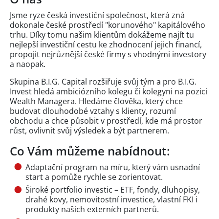
Jsme ryze česká investiční společnost, která zná
dokonale české prostředí "korunového" kapitálového
trhu. Díky tomu našim klientům dokážeme najít tu
nejlepší investiční cestu ke zhodnocení jejich financí,
propojit nejrůznější české firmy s vhodnými investory
a naopak.
Skupina B.I.G. Capital rozšiřuje svůj tým a pro B.I.G.
Invest hledá ambiciózního kolegu či kolegyni na pozici
Wealth Managera. Hledáme člověka, který chce
budovat dlouhodobé vztahy s klienty, rozumí
obchodu a chce působit v prostředí, kde má prostor
růst, ovlivnit svůj výsledek a být partnerem.
Co Vám můžeme nabídnout:
Adaptační program na míru, který vám usnadní
start a pomůže rychle se zorientovat.
Široké portfolio investic – ETF, fondy, dluhopisy,
drahé kovy, nemovitostní investice, vlastní FKI i
produkty našich externích partnerů.