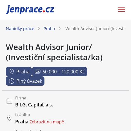
JenPráce.cz
Nabídky práce
Praha
Wealth Advisor Junior/ (Investiční
Wealth Advisor Junior/
(Investiční specialista/ka)
Praha
60.000 – 120.000 Kč
Plný úvazek
Firma
B.I.G. Capital, a.s.
Lokalita
Praha
Zobrazit na mapě