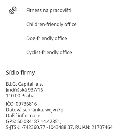
Fitness na pracovišti
Children-friendly office
Dog-friendly office
Cyclist-friendly office
Sídlo firmy
B.I.G. Capital, a.s.
Jindřišská 937/16
110 00 Praha
IČO: 09736816
Datová schránka: wejvn7p
Další informace:
GPS: 50.084187,14.42851,
S-JTSK: -742360.77 -1043488.37, RUIAN: 21707464