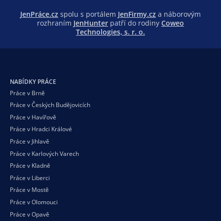
JenPráce.cz
spolu s portálem
JenFirmy.cz
a náborovým
rozhraním
JenHunter
patří do rodiny
Coweo
Technologies, s. r. o.
NABÍDKY PRÁCE
Práce v Brně
Práce v Českých Budějovicích
Práce v Havířově
Práce v Hradci Králové
Práce v Jihlavě
Práce v Karlových Varech
Práce v Kladně
Práce v Liberci
Práce v Mostě
Práce v Olomouci
Práce v Opavě