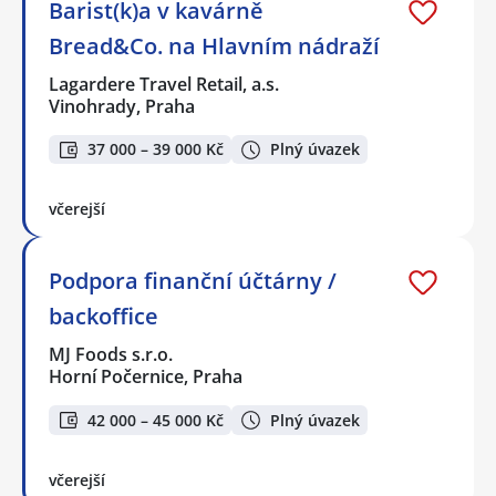
Barist(k)a v kavárně
Bread&Co. na Hlavním nádraží
Lagardere Travel Retail, a.s.
Vinohrady, Praha
37 000 – 39 000 Kč
Plný úvazek
včerejší
Podpora finanční účtárny /
backoffice
MJ Foods s.r.o.
Horní Počernice, Praha
42 000 – 45 000 Kč
Plný úvazek
včerejší