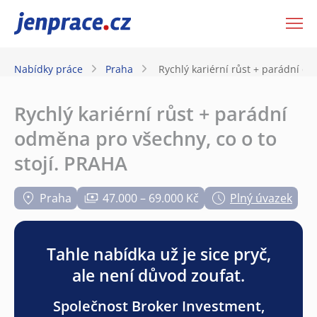
JenPráce.cz
Nabídky práce
Praha
Rychlý kariérní růst + parádní od
Rychlý kariérní růst + parádní
odměna pro všechny, co o to
stojí. PRAHA
Praha
47.000 – 69.000 Kč
Plný úvazek
Tahle nabídka už je sice pryč,
ale není důvod zoufat.
Společnost Broker Investment,