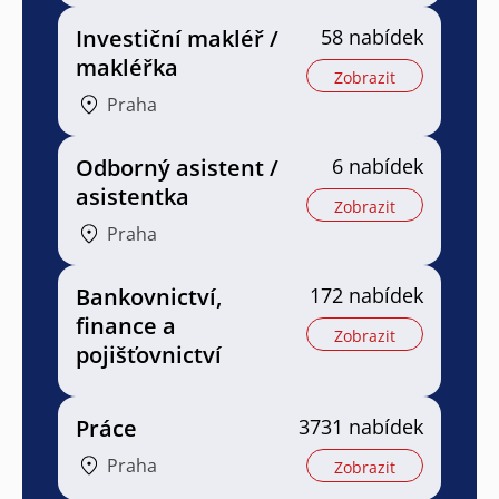
Investiční makléř /
58 nabídek
makléřka
Zobrazit
Praha
Odborný asistent /
6 nabídek
asistentka
Zobrazit
Praha
Bankovnictví,
172 nabídek
finance a
Zobrazit
pojišťovnictví
Práce
3731 nabídek
Praha
Zobrazit