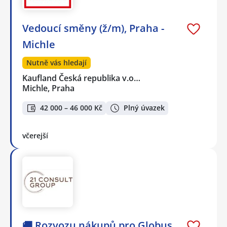
Vedoucí směny (ž/m), Praha -
Michle
Nutně vás hledají
Kaufland Česká republika v.o…
Michle, Praha
42 000 – 46 000 Kč
Plný úvazek
včerejší
🚚 Rozvozu nákupů pro Globus