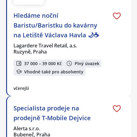
Hledáme noční
Baristu/Baristku do kavárny
na Letiště Václava Havla 🌙☕
Lagardere Travel Retail, a.s.
Ruzyně, Praha
37 000 – 39 000 Kč
Plný úvazek
Vhodné také pro absolventy
včerejší
Specialista prodeje na
prodejně T-Mobile Dejvice
Alerta s.r.o.
Bubeneč, Praha