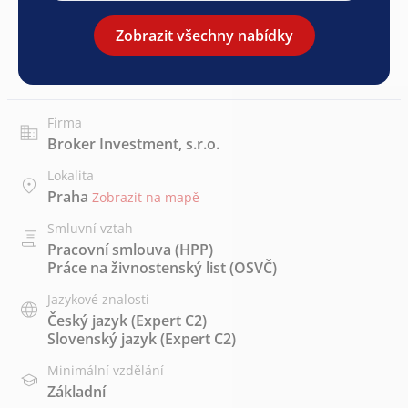
Zobrazit všechny nabídky
Firma
Broker Investment, s.r.o.
Lokalita
Praha
Zobrazit na mapě
Smluvní vztah
Pracovní smlouva (HPP)
Práce na živnostenský list (OSVČ)
Jazykové znalosti
Český jazyk
(Expert C2)
Slovenský jazyk
(Expert C2)
Minimální vzdělání
Základní