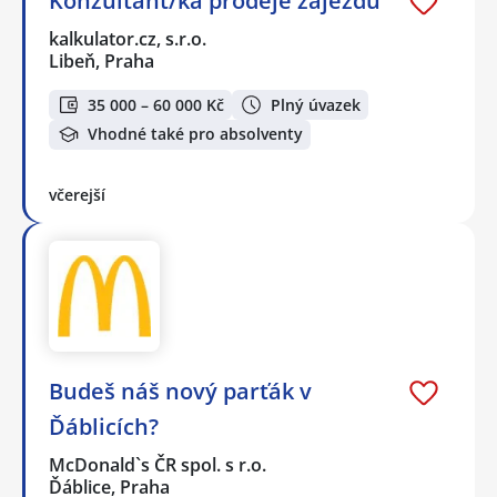
Konzultant/ka prodeje zájezdů
kalkulator.cz, s.r.o.
Libeň, Praha
35 000 – 60 000 Kč
Plný úvazek
Vhodné také pro absolventy
včerejší
Budeš náš nový parťák v
Ďáblicích?
McDonald`s ČR spol. s r.o.
Ďáblice, Praha