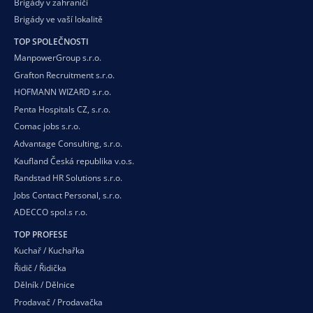
Brigády v zahraničí
Brigády ve vaší
lokalitě
TOP SPOLEČNOSTI
ManpowerGroup s.r.o.
Grafton Recruitment s.r.o.
HOFMANN WIZARD s.r.o.
Penta Hospitals CZ, s.r.o.
Comac jobs s.r.o.
Advantage Consulting, s.r.o.
Kaufland Česká republika v.o.s.
Randstad HR Solutions s.r.o.
Jobs Contact Personal, s.r.o.
ADECCO spol.s r.o.
TOP PROFESE
Kuchař / Kuchařka
Řidič / Řidička
Dělník / Dělnice
Prodavač / Prodavačka