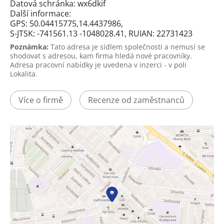
Datová schránka: wx6dkif
Další informace:
GPS: 50.04415775,14.4437986,
S-JTSK: -741561.13 -1048028.41, RUIAN: 22731423
Poznámka:
Tato adresa je sídlem společnosti a nemusí se
shodovat s adresou, kam firma hledá nové pracovníky.
Adresa pracovní nabídky je uvedena v inzerci - v poli
Lokalita.
Více o firmě
Recenze od zaměstnanců