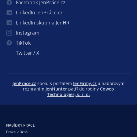
Facebook JenPráce.cz
LinkedIn JenPráce.cz
LinkedIn skupina JenHR
Instagram
TikTok
Twitter / X
JenPráce.cz
spolu s portálem
JenFirmy.cz
a náborovým
rozhraním
JenHunter
patří do rodiny
Coweo
Technologies, s. r. o.
NABÍDKY PRÁCE
Práce v Brně