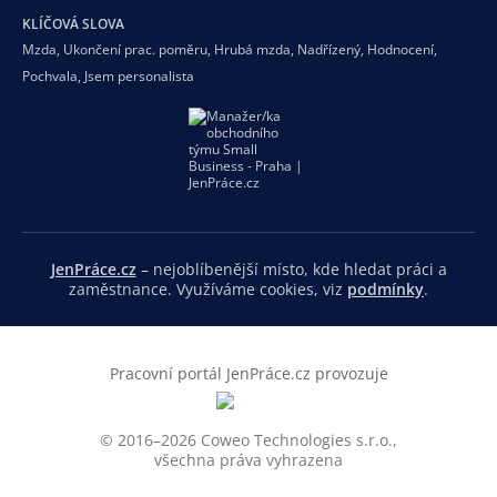
KLÍČOVÁ SLOVA
Mzda
,
Ukončení prac. poměru
,
Hrubá mzda
,
Nadřízený
,
Hodnocení
,
Pochvala
,
Jsem personalista
JenPráce.cz
– nejoblíbenější místo, kde hledat práci a
zaměstnance. Využíváme cookies, viz
podmínky
.
Pracovní portál JenPráce.cz provozuje
© 2016–2026 Coweo Technologies s.r.o.,
všechna práva vyhrazena