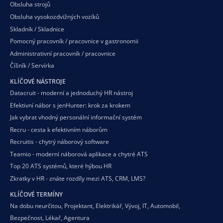
Obsluha strojů
Obsluha vysokozdvižných vozíků
Skladník / Skladnice
Pomocný pracovník / pracovnice v gastronomii
Administrativní pracovník / pracovnice
Číšník / Servírka
KLÍČOVÉ NÁSTROJE
Datacruit - moderní a jednoduchý HR nástroj
Efektivní nábor s jenHunter: krok za krokem
Jak vybrat vhodný personální informační systém
Recru - cesta k efektivním náborům
Recruitis - chytrý náborový software
Teamio - moderní náborová aplikace a chytré ATS
Top 20 ATS systémů, které hýbou HR
Zkratky v HR - znáte rozdíly mezi ATS, CRM, LMS?
KLÍČOVÉ TERMÍNY
Na dobu neurčitou
,
Projektant
,
Elektrikář
,
Vývoj
,
IT
,
Automobil
,
Bezpečnost
,
Lékař
,
Agentura