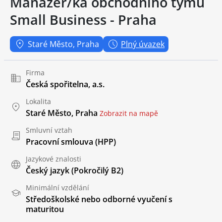
Manažer/ka obchodního týmu
Small Business - Praha
Staré Město, Praha
Plný úvazek
Firma
Česká spořitelna, a.s.
Lokalita
Staré Město, Praha
Zobrazit na mapě
Smluvní vztah
Pracovní smlouva (HPP)
Jazykové znalosti
Český jazyk
(Pokročilý B2)
Minimální vzdělání
Středoškolské nebo odborné vyučení s
maturitou