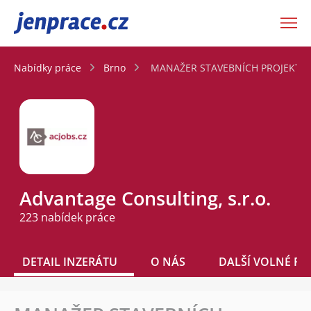
JenPráce.cz
Nabídky práce
Brno
MANAŽER STAVEBNÍCH PROJEKTŮ BR
Advantage Consulting, s.r.o.
223 nabídek práce
DETAIL INZERÁTU
O NÁS
DALŠÍ VOLNÉ PO