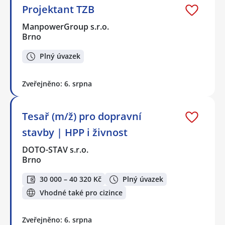
Projektant TZB
ManpowerGroup s.r.o.
Brno
Plný úvazek
Zveřejněno: 6. srpna
Tesař (m/ž) pro dopravní
stavby | HPP i živnost
DOTO-STAV s.r.o.
Brno
30 000 – 40 320 Kč
Plný úvazek
Vhodné také pro cizince
Zveřejněno: 6. srpna