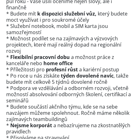
půl roku - Vaše úsilí oceníme nejen slovy, ale i
finančně
* Budete mít
k dispozici služební vůz,
který budete
moct využívat i pro soukromé účely
* Služební notebook, mobil a SIM karta jsou
samozřejmostí
* Možnost podílet se na zajímavých a výzvových
projektech, které mají reálný dopad na regionální
rozvoj
*
Flexibilní pracovní dobu
a možnost práce z
kanceláře nebo
home office
* Příležitosti pro
profesní růst
a kariérní postup
* Po roce u nás získáte
týden dovolené navíc
, takže
budete mít celkově 5 týdnů dovolené ročně
* Podpora ve vzdělávání a odborném rozvoji, včetně
možností absolvování odborných školení, certifikací a
seminářů
* Budete součástí akčního týmu, kde se na sebe
navzájem můžeme spolehnout. Ročně máme několik
zajímavých teambuildingů
*
Nejsme korporát
a nebazírujeme na zkostnatělých
pravidlech
* Přispíváme na stravování