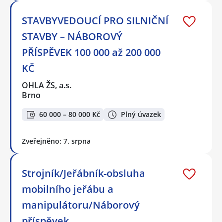
STAVBYVEDOUCÍ PRO SILNIČNÍ
STAVBY – NÁBOROVÝ
PŘÍSPĚVEK 100 000 až 200 000
KČ
OHLA ŽS, a.s.
Brno
60 000 – 80 000 Kč
Plný úvazek
Zveřejněno: 7. srpna
Strojník/Jeřábník-obsluha
mobilního jeřábu a
manipulátoru/Náborový
příspěvek