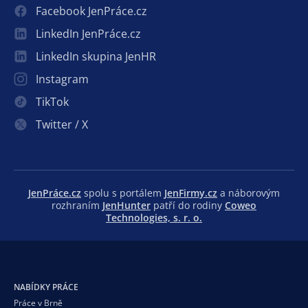
Facebook JenPráce.cz
LinkedIn JenPráce.cz
LinkedIn skupina JenHR
Instagram
TikTok
Twitter / X
JenPráce.cz
spolu s portálem
JenFirmy.cz
a náborovým
rozhraním
JenHunter
patří do rodiny
Coweo
Technologies, s. r. o.
NABÍDKY PRÁCE
Práce v Brně