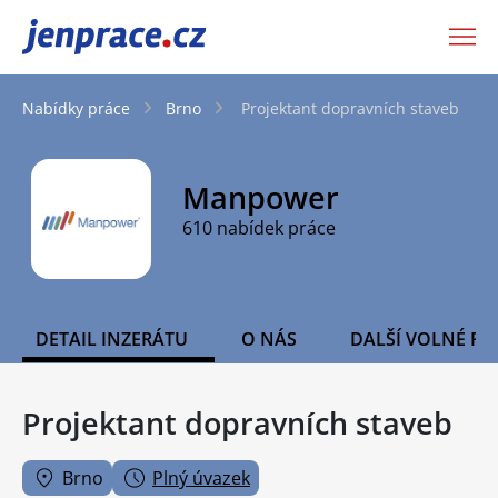
JenPráce.cz
Nabídky práce
Brno
Projektant dopravních staveb
Manpower
610 nabídek práce
DETAIL INZERÁTU
O NÁS
DALŠÍ VOLNÉ PO
Projektant dopravních staveb
Brno
Plný úvazek