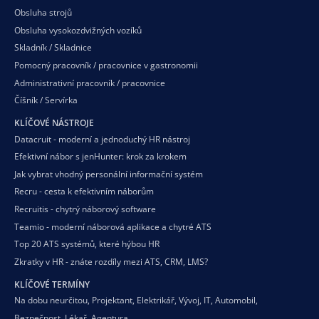
Obsluha strojů
Obsluha vysokozdvižných vozíků
Skladník / Skladnice
Pomocný pracovník / pracovnice v gastronomii
Administrativní pracovník / pracovnice
Číšník / Servírka
KLÍČOVÉ NÁSTROJE
Datacruit - moderní a jednoduchý HR nástroj
Efektivní nábor s jenHunter: krok za krokem
Jak vybrat vhodný personální informační systém
Recru - cesta k efektivním náborům
Recruitis - chytrý náborový software
Teamio - moderní náborová aplikace a chytré ATS
Top 20 ATS systémů, které hýbou HR
Zkratky v HR - znáte rozdíly mezi ATS, CRM, LMS?
KLÍČOVÉ TERMÍNY
Na dobu neurčitou
,
Projektant
,
Elektrikář
,
Vývoj
,
IT
,
Automobil
,
Bezpečnost
,
Lékař
,
Agentura