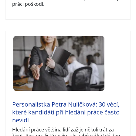
práci poškodí.
Personalistka Petra Nulíčková: 30 věcí,
které kandidáti při hledání práce často
nevidí
Hledání práce většina lidí zažije několikrát za
život. Personalisté se jím ale zabývají každý den.