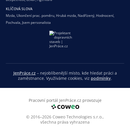
KLÍČOVÁ SLOVA
Mzda
,
Ukončení prac. poměru
,
Hrubá mzda
,
Nadřízený
,
Hodnocení
,
Pochvala
,
Jsem personalista
JenPráce.cz
– nejoblíbenější místo, kde hledat práci a
zaměstnance. Využíváme cookies, viz
podmínky
.
Pracovní portál JenPráce.cz provozuje
© 2016–2026 Coweo Technologies s.r.o.,
všechna práva vyhrazena