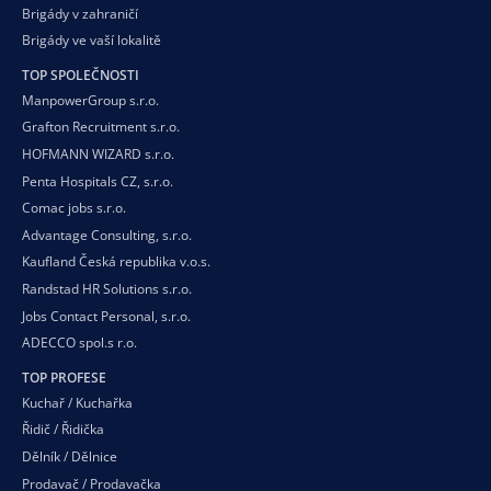
Brigády v zahraničí
Brigády ve vaší
lokalitě
TOP SPOLEČNOSTI
ManpowerGroup s.r.o.
Grafton Recruitment s.r.o.
HOFMANN WIZARD s.r.o.
Penta Hospitals CZ, s.r.o.
Comac jobs s.r.o.
Advantage Consulting, s.r.o.
Kaufland Česká republika v.o.s.
Randstad HR Solutions s.r.o.
Jobs Contact Personal, s.r.o.
ADECCO spol.s r.o.
TOP PROFESE
Kuchař / Kuchařka
Řidič / Řidička
Dělník / Dělnice
Prodavač / Prodavačka