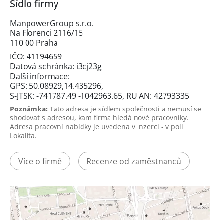
Sídlo firmy
ManpowerGroup s.r.o.
Na Florenci 2116/15
110 00 Praha
IČO: 41194659
Datová schránka: i3cj23g
Další informace:
GPS: 50.08929,14.435296,
S-JTSK: -741787.49 -1042963.65, RUIAN: 42793335
Poznámka:
Tato adresa je sídlem společnosti a nemusí se
shodovat s adresou, kam firma hledá nové pracovníky.
Adresa pracovní nabídky je uvedena v inzerci - v poli
Lokalita.
Více o firmě
Recenze od zaměstnanců