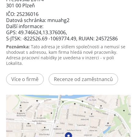
301 00 Plzeň
IČO: 25236016
Datová schránka: mnuahg2
Další informace:
GPS: 49.746624,13.376006,
S-JTSK: -822526.69 -1069774.49, RUIAN: 24572586
Poznámka:
Tato adresa je sídlem společnosti a nemusí se
shodovat s adresou, kam firma hledá nové pracovníky.
Adresa pracovní nabídky je uvedena v inzerci - v poli
Lokalita.
Více o firmě
Recenze od zaměstnanců