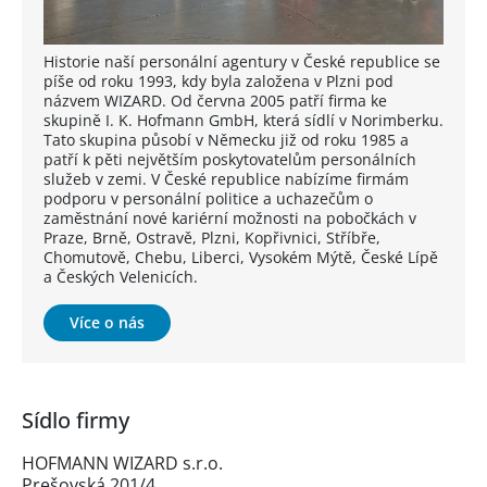
Historie naší personální agentury v České republice se
píše od roku 1993, kdy byla založena v Plzni pod
názvem WIZARD. Od června 2005 patří firma ke
skupině I. K. Hofmann GmbH, která sídlí v Norimberku.
Tato skupina působí v Německu již od roku 1985 a
patří k pěti největším poskytovatelům personálních
služeb v zemi. V České republice nabízíme firmám
podporu v personální politice a uchazečům o
zaměstnání nové kariérní možnosti na pobočkách v
Praze, Brně, Ostravě, Plzni, Kopřivnici, Stříbře,
Chomutově, Chebu, Liberci, Vysokém Mýtě, České Lípě
a Českých Velenicích.
Více o nás
Sídlo firmy
HOFMANN WIZARD s.r.o.
Prešovská 201/4