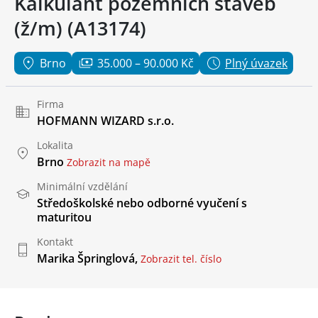
Kalkulant pozemních staveb
(ž/m) (A13174)
Brno
35.000 – 90.000 Kč
Plný úvazek
Firma
HOFMANN WIZARD s.r.o.
Lokalita
Brno
Zobrazit na mapě
Minimální vzdělání
Středoškolské nebo odborné vyučení s
maturitou
Kontakt
Marika Špringlová,
Zobrazit tel. číslo