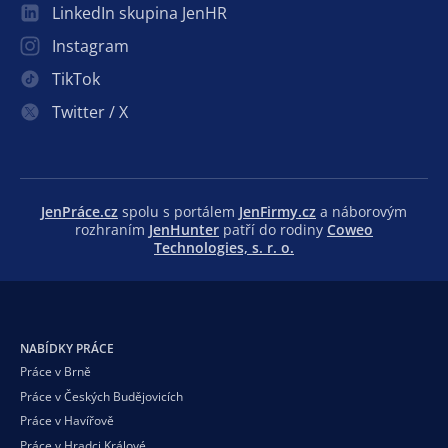
LinkedIn skupina JenHR
Instagram
TikTok
Twitter / X
JenPráce.cz
spolu s portálem
JenFirmy.cz
a náborovým
rozhraním
JenHunter
patří do rodiny
Coweo
Technologies, s. r. o.
NABÍDKY PRÁCE
Práce v Brně
Práce v Českých Budějovicích
Práce v Havířově
Práce v Hradci Králové