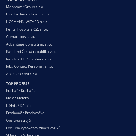
ManpowerGroup s.r.o.
Grafton Recruitment s.r.o.
HOFMANN WIZARD s.r.o.
Penta Hospitals CZ, s.r.o.
Comac jobs s.r.o.
Advantage Consulting, s.r.o.
Kaufland Česká republika v.o.s.
Randstad HR Solutions s.r.o.
Jobs Contact Personal, s.r.o.
ADECCO spol.s r.o.
TOP PROFESE
Kuchař / Kuchařka
Řidič / Řidička
Dělník / Dělnice
Prodavač / Prodavačka
Obsluha strojů
Obsluha vysokozdvižných vozíků
Skladník / Skladnice