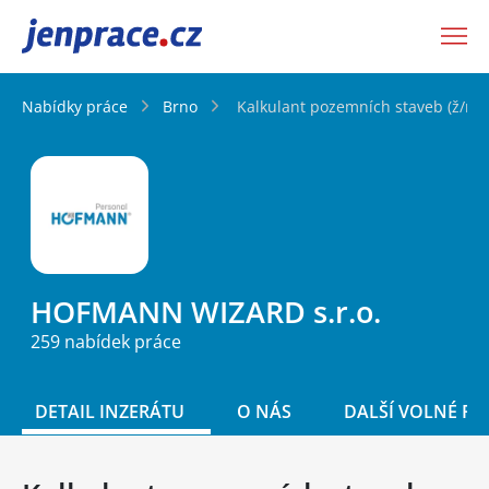
JenPráce.cz
Nabídky práce
Brno
Kalkulant pozemních staveb (ž/m) 
HOFMANN WIZARD s.r.o.
259 nabídek práce
DETAIL INZERÁTU
O NÁS
DALŠÍ VOLNÉ PO