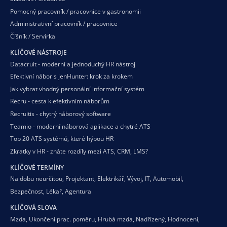
Pomocný pracovník / pracovnice v gastronomii
Administrativní pracovník / pracovnice
Číšník / Servírka
KLÍČOVÉ NÁSTROJE
Datacruit - moderní a jednoduchý HR nástroj
Efektivní nábor s jenHunter: krok za krokem
Jak vybrat vhodný personální informační systém
Recru - cesta k efektivním náborům
Recruitis - chytrý náborový software
Teamio - moderní náborová aplikace a chytré ATS
Top 20 ATS systémů, které hýbou HR
Zkratky v HR - znáte rozdíly mezi ATS, CRM, LMS?
KLÍČOVÉ TERMÍNY
Na dobu neurčitou
,
Projektant
,
Elektrikář
,
Vývoj
,
IT
,
Automobil
,
Bezpečnost
,
Lékař
,
Agentura
KLÍČOVÁ SLOVA
Mzda
,
Ukončení prac. poměru
,
Hrubá mzda
,
Nadřízený
,
Hodnocení
,