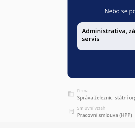
Nebo se pod
Administrativa, z
servis
Firma
Správa železnic, státní o
Smluvní vztah
Pracovní smlouva (HPP)