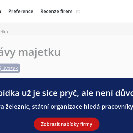
a
Preference
Recenze firem
etku
ávy majetku
ý úvazek
ídka už je sice pryč, ale není dův
 železnic, státní organizace hledá pracovníky 
Zobrazit nabídky firmy