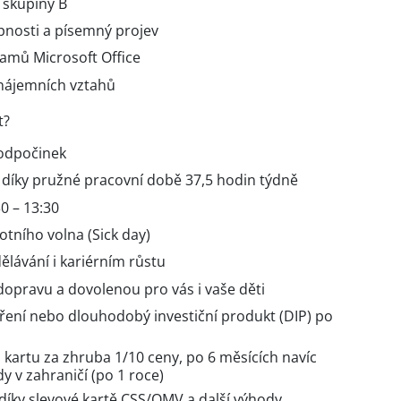
 skupiny B
nosti a písemný projev
ramů Microsoft Office
nájemních vztahů
t?
 odpočinek
u díky pružné pracovní době 37,5 hodin týdně
0 – 13:30
tního volna (Sick day)
lávání i kariérním růstu
dopravu a dovolenou pro vás i vaše děti
oření nebo dlouhodobý investiční produkt (DIP) po
 kartu za zhruba 1/10 ceny, po 6 měsících navíc
dy v zahraničí (po 1 roce)
íky slevové kartě CSS/OMV a další výhody