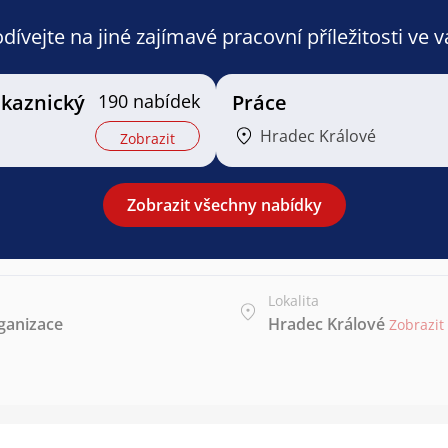
ívejte na jiné zajímavé pracovní příležitosti ve 
ákaznický
190 nabídek
Práce
Hradec Králové
Zobrazit
Zobrazit všechny nabídky
Lokalita
rganizace
Hradec Králové
Zobrazit