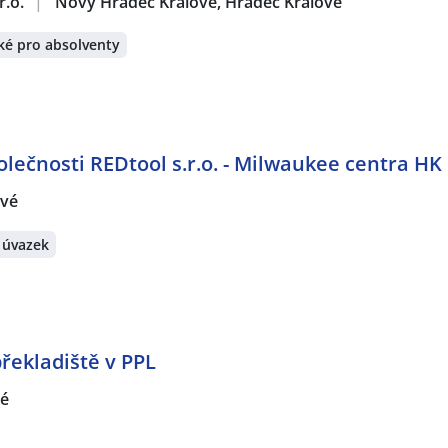
r.o.
|
Nový Hradec Králové, Hradec Králové
ké pro absolventy
olečnosti REDtool s.r.o. - Milwaukee centra HK
ové
 úvazek
řekladiště v PPL
vé