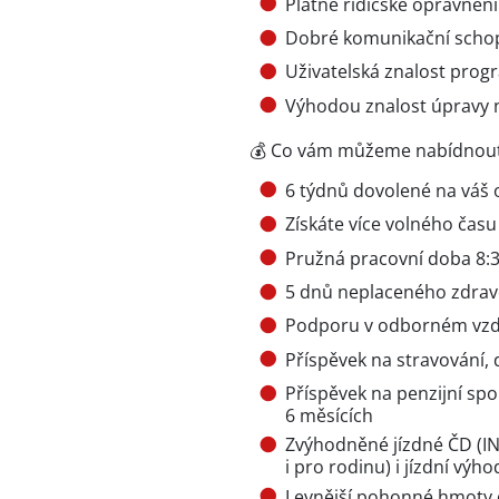
Platné řidičské oprávnění
Dobré komunikační schop
Uživatelská znalost prog
Výhodou znalost úpravy 
💰 Co vám můžeme nabídnou
6 týdnů dovolené na váš
Získáte více volného čas
Pružná pracovní doba 8:3
5 dnů neplaceného zdravo
Podporu v odborném vzdě
Příspěvek na stravování, 
Příspěvek na penzijní sp
6 měsících
Zvýhodněné jízdné ČD (IN
i pro rodinu) i jízdní výho
Levnější pohonné hmoty d