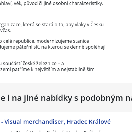
aví, věk, původ či jiné osobní charakteristiky.
rganizace, která se stará o to, aby vlaky v Česku
 včas.
po celé republice, modernizujeme stanice
dujeme páteřní síť, na kterou se denně spoléhají
u součástí české železnice – a
 zemi patříme k největším a nejstabilnějším
se i na jiné nabídky s podobným 
- Visual merchandiser, Hradec Králové