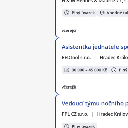
H & M Hennes & Mauritz CZ, s.
Plný úvazek
Vhodné ta
včerejší
Asistentka jednatele sp
REDtool s.r.o.
|
Hradec Král
30 000 – 45 000 Kč
Plný
včerejší
Vedoucí týmu nočního p
PPL CZ s.r.o.
|
Hradec Králo
Plný úvazek