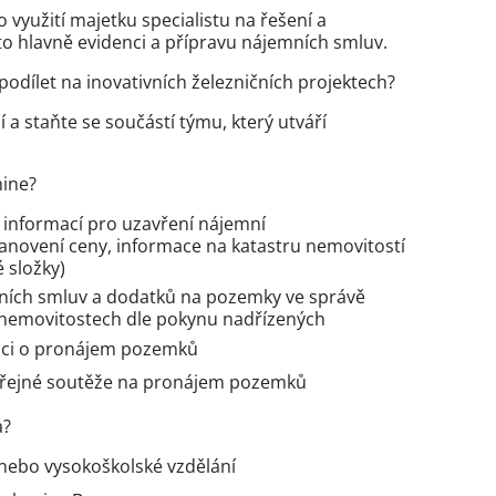
yužití majetku specialistu na řešení a
to hlavně evidenci a přípravu nájemních smluv.
podílet na inovativních železničních projektech?
mí a staňte se součástí týmu, který utváří
mine?
 informací pro uzavření nájemní
anovení ceny, informace na katastru nemovitostí
 složky)
mních smluv a dodatků na pozemky ve správě
h nemovitostech dle pokynu nadřízených
emci o pronájem pozemků
eřejné soutěže na pronájem pozemků
a?
nebo vysokoškolské vzdělání