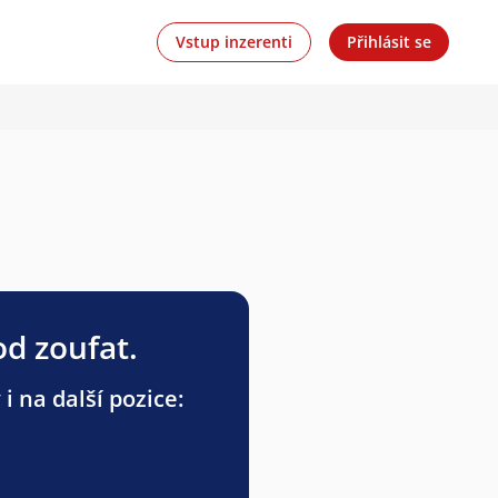
Vstup inzerenti
Přihlásit se
od zoufat.
i na další pozice: