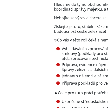
Hledáme do týmu obchodního v
koordinaci správy majetku, a 
Nebojíte se výzev a chcete se 
Získejte jistotu, stabilní záze
budoucnost české železnice!
✨Co vás v této roli čeká a ne
Vyhledávání a zpracování
smlouvy (podklady pro st
atd., zpracování technické
Příprava, evidence náje
Správy železnic a dalšíc
Jednání s nájemci a záj
Příprava podkladů pro v
🔥Co je pro tuto práci potřeb
Ukončené středoškolské 