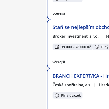
včerejší
Staň se nejlepším obcho
Broker Investment, s.r.o.
|
H
39 000 – 78 000 Kč
Plný
včerejší
BRANCH EXPERT/KA - Hr
Česká spořitelna, a.s.
|
Hrade
Plný úvazek