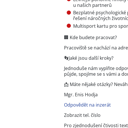
u našich partnerů
Bezplatné psychologické
řešení náročných životníc
Multisport kartu pro sport
🏢 Kde budete pracovat?
Pracoviště se nachází na adr
👣Jaké jsou další kroky?
Jednoduše nám vyplňte odpověd
půjde, spojíme se s vámi a d
📩 Máte nějaké otázky? Neváh
Mgr. Enis Hodja
Odpovědět na inzerát
Zobrazit tel. číslo
Pro zjednodušení čtivosti te