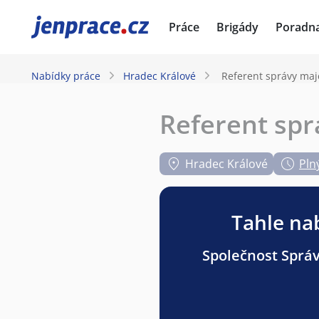
JenPráce.cz
Práce
Brigády
Poradn
Nabídky práce
Hradec Králové
Referent správy maj
Referent spr
Hradec Králové
Pln
Tahle nab
Společnost Správa