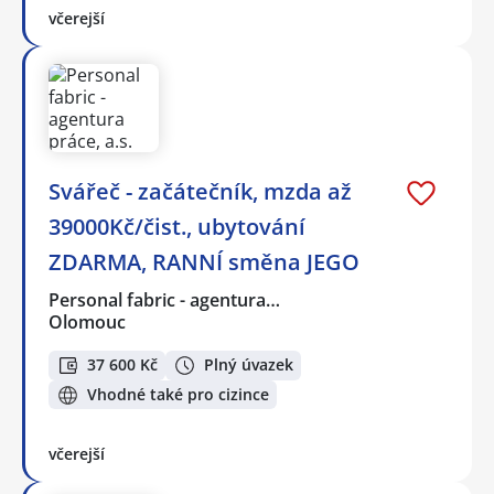
včerejší
Svářeč - začátečník, mzda až
39000Kč/čist., ubytování
ZDARMA, RANNÍ směna JEGO
Personal fabric - agentura…
Olomouc
37 600 Kč
Plný úvazek
Vhodné také pro cizince
včerejší