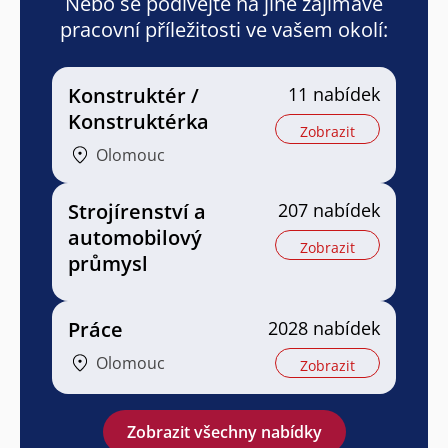
Nebo se podívejte na jiné zajímavé
pracovní příležitosti ve vašem okolí:
Konstruktér /
11 nabídek
Konstruktérka
Zobrazit
Olomouc
Strojírenství a
207 nabídek
automobilový
Zobrazit
průmysl
Práce
2028 nabídek
Olomouc
Zobrazit
Zobrazit všechny nabídky