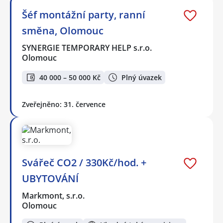
Šéf montážní party, ranní
směna, Olomouc
SYNERGIE TEMPORARY HELP s.r.o.
Olomouc
40 000 – 50 000 Kč
Plný úvazek
Zveřejněno: 31. července
Svářeč CO2 / 330Kč/hod. +
UBYTOVÁNÍ
Markmont, s.r.o.
Olomouc