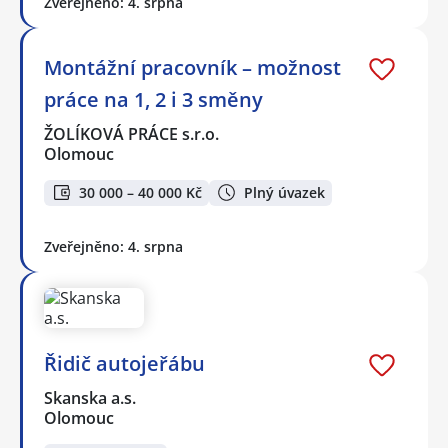
Zveřejněno: 4. srpna
Montážní pracovník – možnost
práce na 1, 2 i 3 směny
ŽOLÍKOVÁ PRÁCE s.r.o.
Olomouc
30 000 – 40 000 Kč
Plný úvazek
Zveřejněno: 4. srpna
Řidič autojeřábu
Skanska a.s.
Olomouc