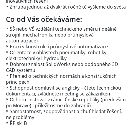
inovativních řešení
* Zhruba jednou až dvakrát ročně tě vyšleme do světa
Co od Vás očekáváme:
* SŠ nebo VŠ vzdělání technického směru (ideálně
strojní, mechatronika nebo průmyslová
automatizace)
* Praxi v konstrukci průmyslové automatizace
* Orientace v oblastech pneumatiky, robotiky,
elektrotechniky i hydrauliky
* Dobrou znalost SolidWorks nebo obdobného 3D
CAD systému
* Přehled o technických normách a konstrukčních
principech
* Schopnost domluvit se anglicky – čtete technickou
dokumentaci, zvládnete meeting se zákazníkem
* Ochotu cestovat v rámci České republiky (především
po Moravě) i příležitostně do zahraničí
* Samostatnost, zodpovědnost a chuť hledat řešení,
ne problémy
* ŘP sk. B