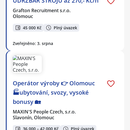
ÚDRŽBÁŘ STROJŮ až 270,- Kč/h
Grafton Recruitment s.r.o.
Olomouc
45 000 Kč
Plný úvazek
Zveřejněno: 3. srpna
Operátor výroby 👉 Olomouc
🏭ubytování, svozy, vysoké
bonusy 🏡
MAXIN'S People Czech, s.r.o.
Slavonín, Olomouc
36 000 – 42 000 Kč
Plný úvazek