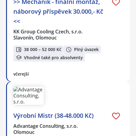
>> Mechanik - finální montáž,
náborový příspěvek 30.000,- Kč
<<
KK Group Cooling Czech, s.r.o.
Slavonín, Olomouc
38 000 – 52 000 Kč
Plný úvazek
Vhodné také pro absolventy
včerejší
Výrobní Mistr (38-48.000 Kč)
Advantage Consulting, s.r.o.
Olomouc