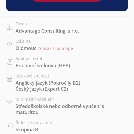
Firma
Advantage Consulting, s.r.o.
Lokalita
Olomouc
Zobrazit na mapě
Smluvní vztah
Pracovní smlouva (HPP)
Jazykové znalosti
Anglický jazyk
(Pokročilý B2)
Český jazyk
(Expert C2)
Minimální vzdělání
Středoškolské nebo odborné vyučení s
maturitou
Řidičské oprávnění
Skupina B