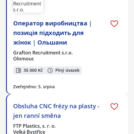
Оператор виробництва |
позиція підходить для
жінок | Ольшани
Grafton Recruitment s.r.o.
Olomouc
35 000 Kč
Plný úvazek
Zveřejněno: 5. srpna
Obsluha CNC frézy na plasty -
jen ranní směna
FTP Plastics, s. r. o.
Velká Bystřice