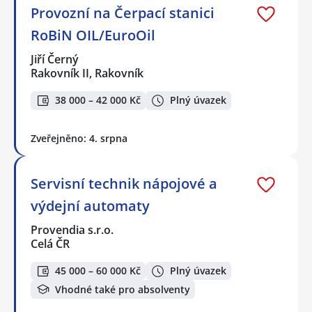
Provozní na Čerpací stanici
RoBiN OIL/EuroOil
Jiří Černý
Rakovník II, Rakovník
38 000 – 42 000 Kč
Plný úvazek
Zveřejněno: 4. srpna
Servisní technik nápojové a
výdejní automaty
Provendia s.r.o.
Celá ČR
45 000 – 60 000 Kč
Plný úvazek
Vhodné také pro absolventy