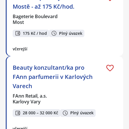
Mostě - až 175 Kč/hod.
Bageterie Boulevard
Most
175 Kč / hod
Plný úvazek
včerejší
Beauty konzultant/ka pro
FAnn parfumerii v Karlových
Varech
FAnn Retail, a.s.
Karlovy Vary
28 000 – 32 000 Kč
Plný úvazek
včerejší