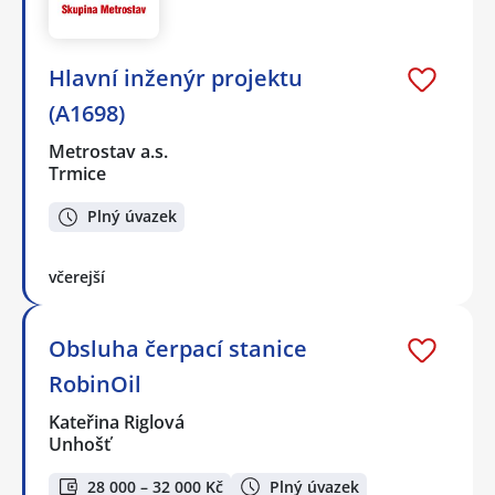
Hlavní inženýr projektu
(A1698)
Metrostav a.s.
Trmice
Plný úvazek
včerejší
Obsluha čerpací stanice
RobinOil
Kateřina Riglová
Unhošť
28 000 – 32 000 Kč
Plný úvazek