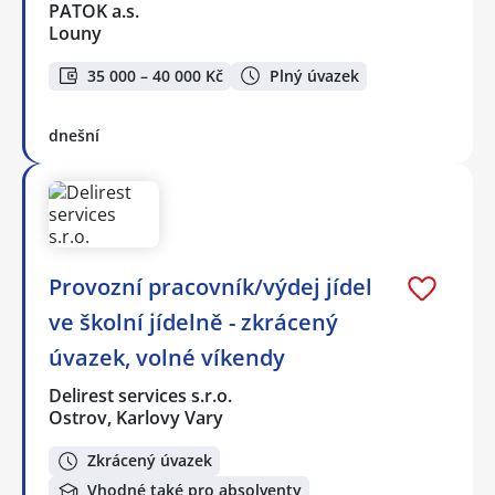
PATOK a.s.
Louny
35 000 – 40 000 Kč
Plný úvazek
dnešní
Provozní pracovník/výdej jídel
ve školní jídelně - zkrácený
úvazek, volné víkendy
Delirest services s.r.o.
Ostrov, Karlovy Vary
Zkrácený úvazek
Vhodné také pro absolventy