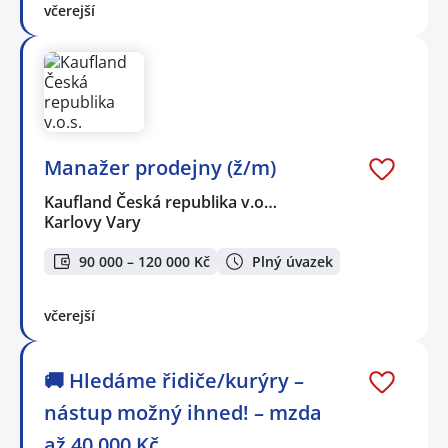
včerejší
Manažer prodejny (ž/m)
Kaufland Česká republika v.o…
Karlovy Vary
90 000 – 120 000 Kč
Plný úvazek
včerejší
🚚 Hledáme řidiče/kurýry –
nástup možný ihned! – mzda
až 40 000 Kč