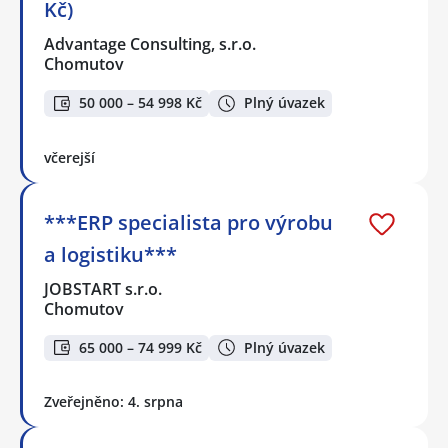
Kč)
Advantage Consulting, s.r.o.
Chomutov
50 000 – 54 998 Kč
Plný úvazek
včerejší
***ERP specialista pro výrobu
a logistiku***
JOBSTART s.r.o.
Chomutov
65 000 – 74 999 Kč
Plný úvazek
Zveřejněno: 4. srpna