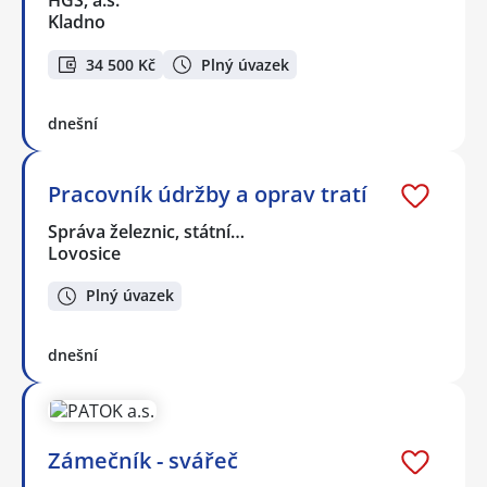
HGS, a.s.
Kladno
34 500 Kč
Plný úvazek
dnešní
Pracovník údržby a oprav tratí
Správa železnic, státní…
Lovosice
Plný úvazek
dnešní
Zámečník - svářeč