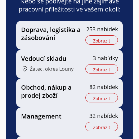
Nebo se podívejte na jiné zajímavé
pracovní příležitosti ve vašem okolí:
Doprava, logistika a
253 nabídek
zásobování
Zobrazit
Vedoucí skladu
3 nabídky
Žatec, okres Louny
Zobrazit
Obchod, nákup a
82 nabídek
prodej zboží
Zobrazit
Management
32 nabídek
Zobrazit