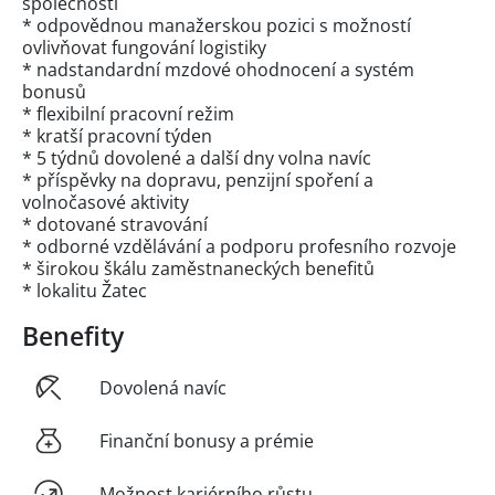
společnosti
* odpovědnou manažerskou pozici s možností
ovlivňovat fungování logistiky
* nadstandardní mzdové ohodnocení a systém
bonusů
* flexibilní pracovní režim
* kratší pracovní týden
* 5 týdnů dovolené a další dny volna navíc
* příspěvky na dopravu, penzijní spoření a
volnočasové aktivity
* dotované stravování
* odborné vzdělávání a podporu profesního rozvoje
* širokou škálu zaměstnaneckých benefitů
* lokalitu Žatec
Benefity
Dovolená navíc
Finanční bonusy a prémie
Možnost kariérního růstu