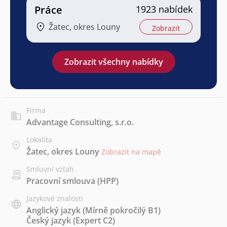
Práce
1923 nabídek
Žatec, okres Louny
Zobrazit
Zobrazit všechny nabídky
Firma
Advantage Consulting, s.r.o.
Lokalita
Žatec, okres Louny
Zobrazit na mapě
Smluvní vztah
Pracovní smlouva (HPP)
Jazykové znalosti
Anglický jazyk
(Mírně pokročilý B1)
Český jazyk
(Expert C2)