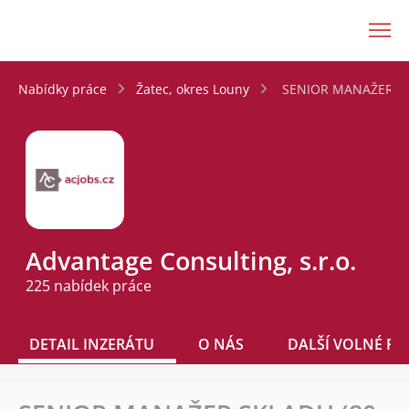
JenPráce.cz
Nabídky práce
Žatec, okres Louny
SENIOR MANAŽER SKL
Advantage Consulting, s.r.o.
225 nabídek práce
DETAIL INZERÁTU
O NÁS
DALŠÍ VOLNÉ PO