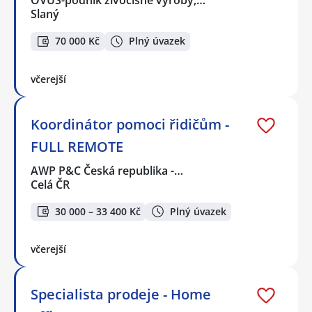
OVUS-podnik živočišné výroby,…
Slaný
70 000 Kč
Plný úvazek
včerejší
Koordinátor pomoci řidičům -
FULL REMOTE
AWP P&C Česká republika -…
Celá ČR
30 000 – 33 400 Kč
Plný úvazek
včerejší
Specialista prodeje - Home