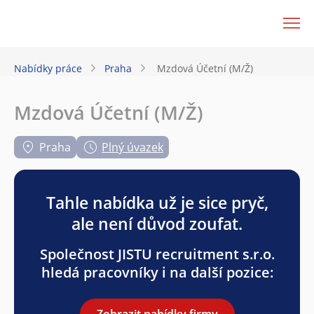
JenPráce.cz
Nabídky práce
Praha
Mzdová Účetní (M/Ž)
Mzdová Účetní (M/Ž)
Praha
Plný úvazek
Tahle nabídka už je sice pryč,
ale není důvod zoufat.
Společnost JISTU recruitment s.r.o.
hledá pracovníky i na další pozice:
Zobrazit nabídky firmy