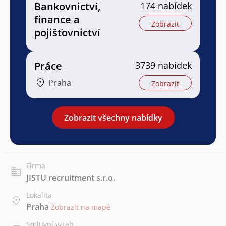
Bankovnictví,
174 nabídek
finance a
Zobrazit
pojišťovnictví
Práce
3739 nabídek
Praha
Zobrazit
Zobrazit všechny nabídky
Firma
JISTU recruitment s.r.o.
Lokalita
Praha
Zobrazit na mapě
Smluvní vztah