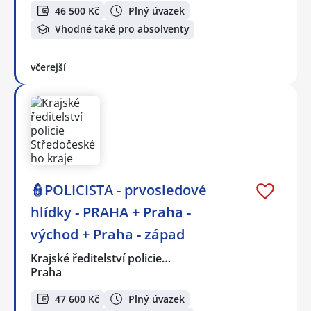
46 500 Kč
Plný úvazek
Vhodné také pro absolventy
včerejší
👮POLICISTA - prvosledové
hlídky - PRAHA + Praha -
východ + Praha - západ
Krajské ředitelství policie…
Praha
47 600 Kč
Plný úvazek