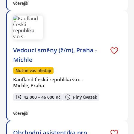
včerejší
Vedoucí směny (ž/m), Praha -
Michle
Nutně vás hledají
Kaufland Česká republika v.o…
Michle, Praha
42 000 – 46 000 Kč
Plný úvazek
včerejší
Obchodní asistent/ka pro