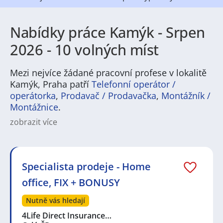
Nabídky práce Kamýk - Srpen
2026 - 10 volných míst
Mezi nejvíce žádané pracovní profese v lokalitě
Kamýk, Praha patří
Telefonní operátor /
operátorka
,
Prodavač / Prodavačka
,
Montážník /
Montážnice
.
zobrazit více
Charakteristika města a jeho instituce: Kamýk je
rozsáhlá městská čtvrť v Praze, která zahrnuje
především sídliště Lhotka, sídliště Libuš a dále část
sídliště Modřany. Nachází se zde také několik malých
Specialista prodeje - Home
vilových oblastí a části Kamýckého a Lhoteckého lesa.
office, FIX + BONUSY
Městská čtvrť je dobře vybavena veřejnými službami.
Nachází se zde například základní školy, mateřské
Nutně vás hledají
školy, poliklinika, knihovna, kulturní centrum, divadlo,
kino a několik sportovních areálů.
4Life Direct Insurance…