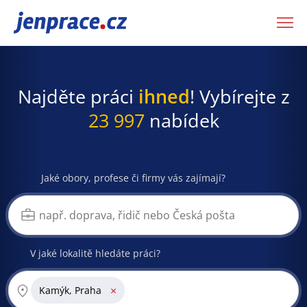
JenPráce.cz
Najděte práci
ihned
! Vybírejte z
23 997
nabídek
Jaké obory, profese či firmy vás zajímají?
V jaké lokalitě hledáte práci?
×
Kamýk, Praha