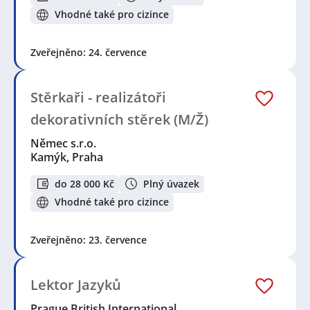
Vhodné také pro cizince
Zveřejněno: 24. července
Stěrkaři - realizátoři
dekorativních stěrek (M/Ž)
Němec s.r.o.
Kamýk, Praha
do 28 000 Kč
Plný úvazek
Vhodné také pro cizince
Zveřejněno: 23. července
Lektor Jazyků
Prague British International…