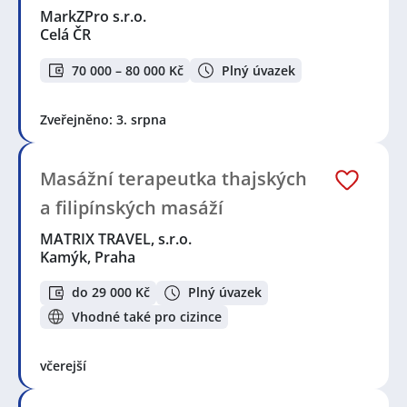
MarkZPro s.r.o.
Celá ČR
70 000 – 80 000 Kč
Plný úvazek
Zveřejněno: 3. srpna
Masážní terapeutka thajských
a filipínských masáží
MATRIX TRAVEL, s.r.o.
Kamýk, Praha
do 29 000 Kč
Plný úvazek
Vhodné také pro cizince
včerejší