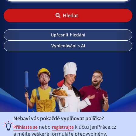
Hledat
Upřesnit hledání
Vyhledávání s AI
Nebaví vás pokaždé vyplňovat políčka?
nebo
k účtu
JenPráce.cz
Přihlaste se
registrujte
a mějte veškeré
formuláře předvyplněny.