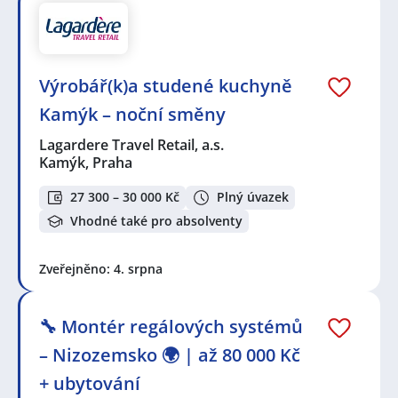
Výrobář(k)a studené kuchyně
Kamýk – noční směny
Lagardere Travel Retail, a.s.
Kamýk, Praha
27 300 – 30 000 Kč
Plný úvazek
Vhodné také pro absolventy
Zveřejněno: 4. srpna
🔧 Montér regálových systémů
– Nizozemsko 🌍 | až 80 000 Kč
+ ubytování