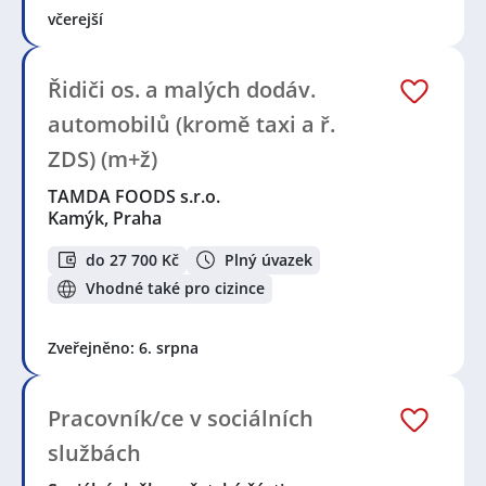
včerejší
Řidiči os. a malých dodáv.
automobilů (kromě taxi a ř.
ZDS) (m+ž)
TAMDA FOODS s.r.o.
Kamýk, Praha
do 27 700 Kč
Plný úvazek
Vhodné také pro cizince
Zveřejněno: 6. srpna
Pracovník/ce v sociálních
službách