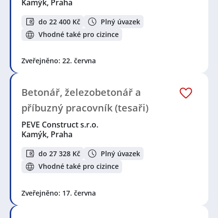
Kamýk, Praha
do 22 400 Kč
Plný úvazek
Vhodné také pro cizince
Zveřejněno: 22. června
Betonář, železobetonář a
příbuzný pracovník (tesaři)
PEVE Construct s.r.o.
Kamýk, Praha
do 27 328 Kč
Plný úvazek
Vhodné také pro cizince
Zveřejněno: 17. června