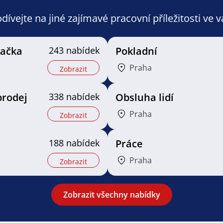
ívejte na jiné zajímavé pracovní příležitosti ve 
vačka
243 nabídek
Pokladní
Praha
Zobrazit
prodej
338 nabídek
Obsluha lidí
Praha
Zobrazit
188 nabídek
Práce
Praha
Zobrazit
Zobrazit všechny nabídky