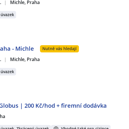
.
|
Michle, Praha
 úvazek
aha - Michle
Nutně vás hledají
.
|
Michle, Praha
 úvazek
Globus | 200 Kč/hod + firemní dodávka
ha
 úvazek, Zkrácený úvazek
Vhodné také pro cizince