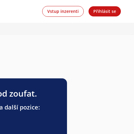
Vstup inzerenti
Přihlásit se
od zoufat.
a další pozice: