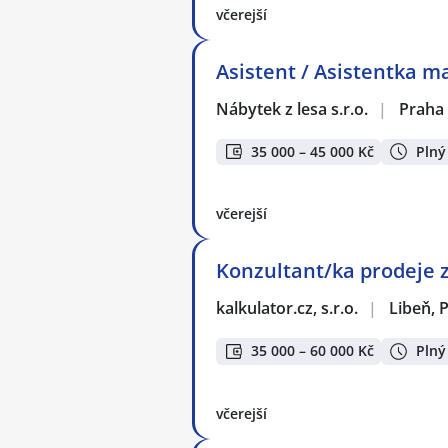
včerejší
Asistent / Asistentka 
Nábytek z lesa s.r.o.
|
Praha
35 000 – 45 000 Kč
Plný
včerejší
Konzultant/ka prodeje 
kalkulator.cz, s.r.o.
|
Libeň, 
35 000 – 60 000 Kč
Plný
včerejší