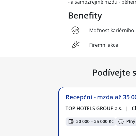
- a samozřejmě mzdu - během z
Benefity
Možnost kariérního 
Firemní akce
Podívejte 
Recepční - mzda až 35 0
TOP HOTELS GROUP a.s.
|
C
30 000 – 35 000 Kč
Plný