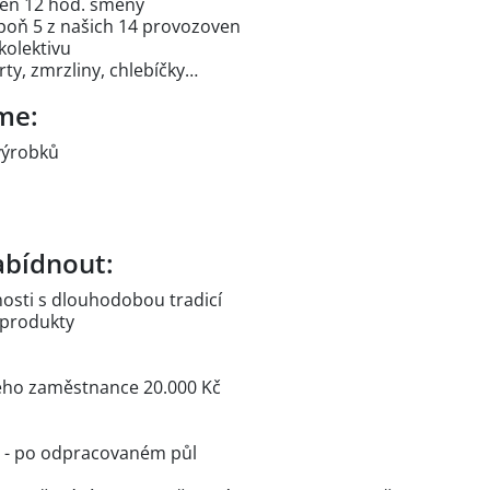
ýden 12 hod. směny
epoň 5 z našich 14 provozoven
kolektivu
rty, zmrzliny, chlebíčky…
me:
výrobků
bídnout:
čnosti s dlouhodobou tradicí
í produkty
ého zaměstnance 20.000 Kč
č - po odpracovaném půl
e