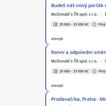
Budeš náš nový parťák v
McDonald`s ČR spol. s r.o.
|
29 000 – 33 000 Kč
Plný
včerejší
Ranní a odpolední směn
McDonald`s ČR spol. s r.o.
|
29 000 – 33 000 Kč
Plný
včerejší
Prodavač/ka, Praha - Mi