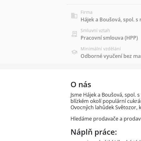
Firma
Hájek a Boušová, spol. s r
Smluvní vztah
Pracovní smlouva (HPP)
Minimální vzdělání
Odborné vyučení bez mat
O nás
Jsme Hájek a Boušová, spol. s
blízkém okolí populární cukr
Ovocných lahůdek Světozor, kt
Hledáme prodavače a prodava
Náplň práce: