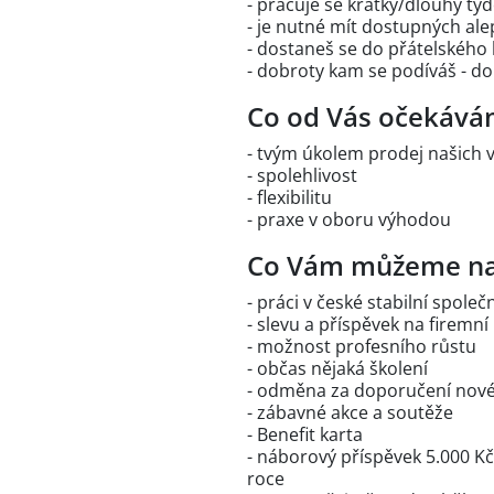
- pracuje se krátký/dlouhý t
- je nutné mít dostupných al
- dostaneš se do přátelského 
- dobroty kam se podíváš - do
Co od Vás očekává
- tvým úkolem prodej našich 
- spolehlivost
- flexibilitu
- praxe v oboru výhodou
Co Vám můžeme na
- práci v české stabilní spole
- slevu a příspěvek na firemn
- možnost profesního růstu
- občas nějaká školení
- odměna za doporučení nov
- zábavné akce a soutěže
- Benefit karta
- náborový příspěvek 5.000 K
roc