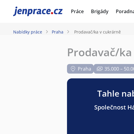
JenPráce.cz
Práce
Brigády
Poradn
Nabídky práce
Praha
Prodavač/ka v cukrárně
Prodavač/ka
Praha
35.000 – 50.0
Tahle nab
Společnost Háj