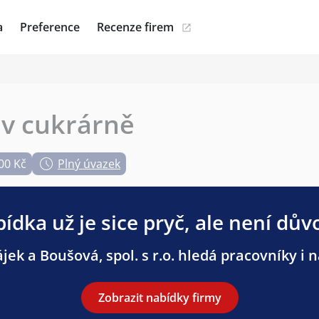
a
Preference
Recenze firem
 v cukrárně
00 Kč
Plný úvazek
ídka už je sice pryč, ale není dův
ek a Boušová, spol. s r.o. hledá pracovníky i n
Zobrazit nabídky firmy