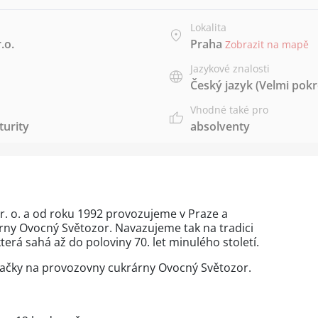
Lokalita
.o.
Praha
Zobrazit na mapě
Jazykové znalosti
Český jazyk
(Velmi pokr
Vhodné také pro
urity
absolventy
 r. o. a od roku 1992 provozujeme v Praze a
árny Ovocný Světozor. Navazujeme tak na tradici
erá sahá až do poloviny 70. let minulého století.
čky na provozovny cukrárny Ovocný Světozor.