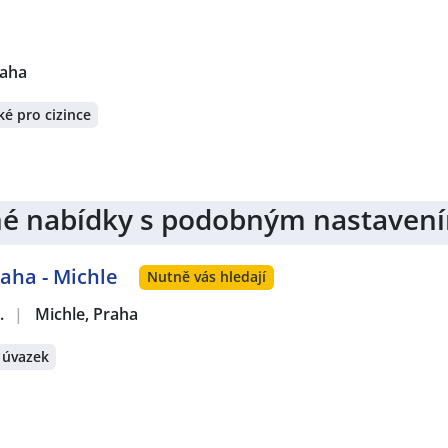
raha
é pro cizince
jiné nabídky s podobným nastaven
aha - Michle
Nutně vás hledají
.
|
Michle, Praha
 úvazek