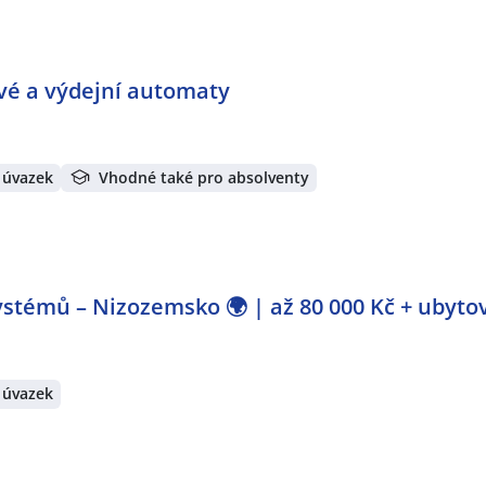
ové a výdejní automaty
 úvazek
Vhodné také pro absolventy
stémů – Nizozemsko 🌍 | až 80 000 Kč + ubyto
 úvazek