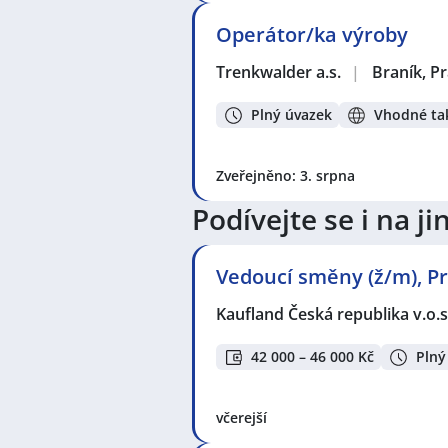
Operátor/ka výroby
Trenkwalder a.s.
|
Braník, P
Plný úvazek
Vhodné tak
Zveřejněno: 3. srpna
Podívejte se i na 
Vedoucí směny (ž/m), Pr
Kaufland Česká republika v.o.s
42 000 – 46 000 Kč
Plný
včerejší