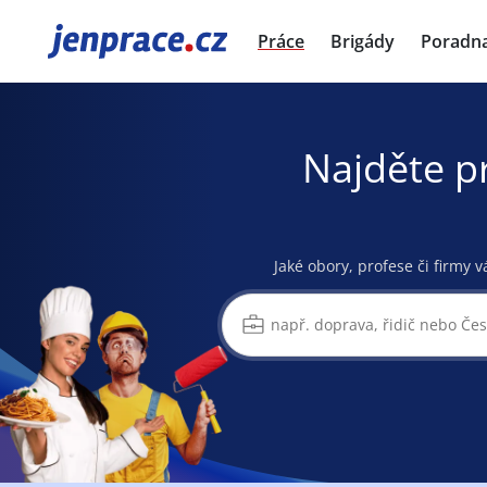
JenPráce.cz
Práce
Brigády
Poradn
Najděte p
Jaké obory, profese či firmy v