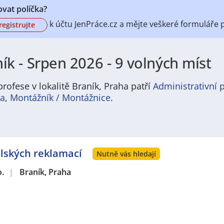
vat políčka?
k účtu
JenPráce.cz a mějte veškeré
formuláře 
registrujte
ík - Srpen 2026 - 9 volných míst
rofese v lokalitě Braník, Praha patří
Administrativní 
ka
,
Montážník / Montážnice
.
tuce: Braník, čtvrť hlavního města České republiky, spojuje 
tvrti je utvářen kombinací historických památek a současnýc
poskytují základnu pro rozmanitou komunitu.
lských reklamací
Nutně vás hledají
o.
|
Braník, Praha
itická a správní struktura Braníka je součástí širšího pražs
 místních záležitostí. Plány a projekty do budoucna jsou zaměř
polečenského života.