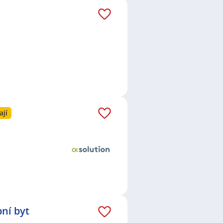
ají
ní byt