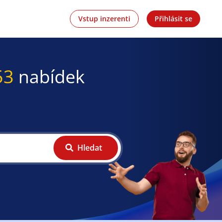
Vstup inzerenti
Přihlásit se
53
nabídek
Hledat