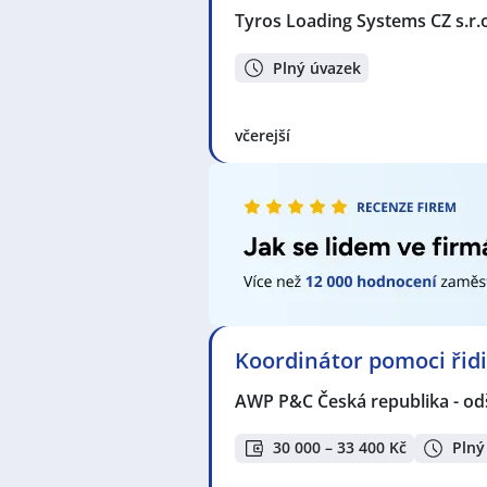
Trenkwalder a.s.
Tyros Loading Systems CZ s.r.
Seznam profesí v zobrazených inz
Administrativní pracovník / praco
Plný úvazek
Technickoadministrativní pracovn
Dispečerka
,
Disponent / disponen
operátorka expedice
,
Specialista /
včerejší
Osobní bankéř / bankéřka
,
Pojišť
/ Zámečnice
,
Zedník / Zednice
,
Mec
Elektrotechnik / Elektrotechnička
,
Elektrikářka
,
Servisní technik / te
Seznam lokalit v zobrazených inze
Braník, Praha
,
Celá ČR
Koordinátor pomoci ři
AWP P&C Česká republika - od
30 000 – 33 400 Kč
Plný