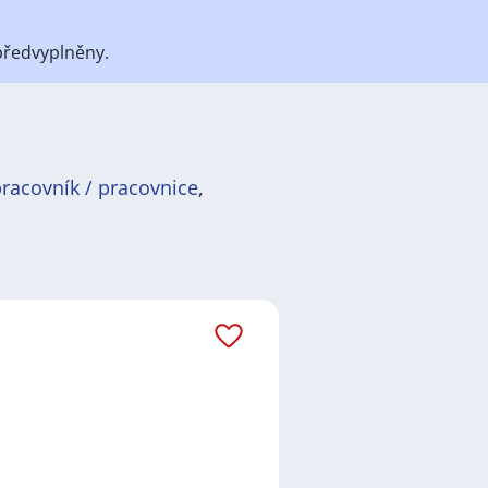
předvyplněny.
pracovník / pracovnice
,
bohatství historie s moderním
h institucí, včetně městských
kého systému, s místní samosprávou,
eny na udržení kulturní identity,