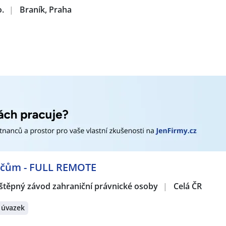
o.
|
Braník, Praha
erátech:
vnice
,
Asistent / Asistentka
,
Back office pracovník / pracovni
ík / pracovnice
,
Telefonní operátor / operátorka
,
Telefonní 
tka dopravy
,
Dělník / Dělnice
,
Koordinátor / Koordinátorka
,
 specialistka logistiky
,
Bankovní specialista / specialistka
,
Fin
ovací poradce / poradkyně
,
Specialista / specialistka v pojišťo
hanik / Mechanička
,
Montážník / Montážnice
,
Svářeč / Svář
Elektromechanik / Elektromechanička
,
Elektromontér / Ele
chnička
,
Obchodní zástupce / zástupkyně
,
Technik / techničk
rátech:
dičům - FULL REMOTE
štěpný závod zahraniční právnické osoby
|
Celá ČR
 úvazek