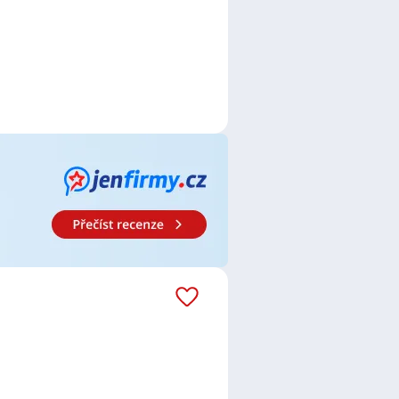
ce
,
Referent / Referentka
,
prodejce / prodejkyně
,
Dispečer /
Logistik / Logistička
,
Operátor /
anční poradce / poradkyně
,
vnictví
,
Tesař / Tesařka
,
Zámečník
ečka
,
Konstruktér / Konstruktérka
,
ktromontérka
,
Elektrikář /
a automatizace