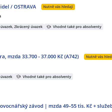
zidel / OSTRAVA
Nutně vás hledají
a
 úvazek, Zkrácený úvazek
Vhodné také pro absolventy
ra, mzda 33.700 - 37.000 Kč (A742)
Nutně vás hled
 úvazek
Vhodné také pro absolventy
ovocnářský závod | mzda 49–55 tis. Kč + služeb