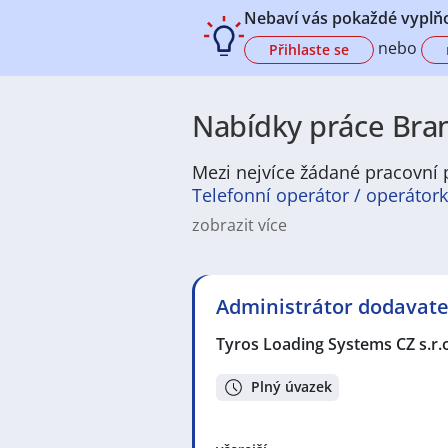
Nebaví vás pokaždé vyplňo
nebo
Přihlaste se
Nabídky práce Bran
Mezi nejvíce žádané pracovní p
Telefonní operátor / operátor
zobrazit více
Charakteristika města a jeho insti
životem. Charakter této pražské č
úřadů a kulturních center, které 
Administrátor dodavate
Tyros Loading Systems CZ s.r.
Politická a správní struktura: Pol
která hraje klíčovou roli v řízení
Plný úvazek
rozvoj infrastruktury a podporu s