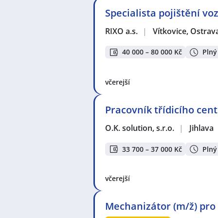
Specialista pojištění vo
RIXO a.s.
|
Vítkovice, Ostrav
40 000 – 80 000 Kč
Plný
včerejší
Pracovník třídicího cent
O.K. solution, s.r.o.
|
Jihlava
33 700 – 37 000 Kč
Plný
včerejší
Mechanizátor (m/ž) pro 