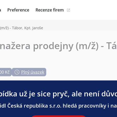
a
Preference
Recenze firem
/ž) - Tábor, Kpt. Jaroše
ažera prodejny (m/ž) - Tá
00 Kč
Plný úvazek
ídka už je sice pryč, ale není dův
dl Česká republika s.r.o. hledá pracovníky i na