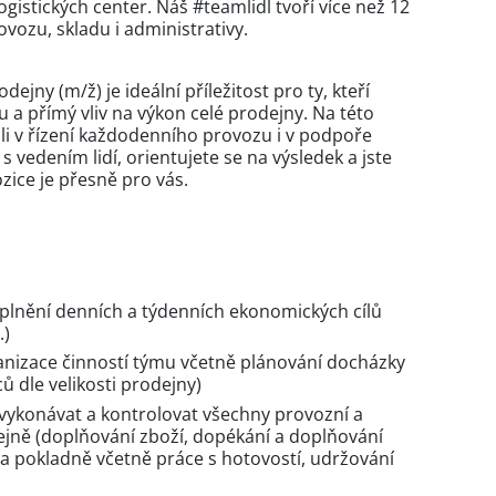
ogistických center. Náš #teamlidl tvoří více než 12
vozu, skladu i administrativy.
jny (m/ž) je ideální příležitost pro ty, kteří
u a přímý vliv na výkon celé prodejny. Na této
oli v řízení každodenního provozu i v podpoře
 vedením lidí, orientujete se na výsledek a jste
ozice je přesně pro vás.
plnění denních a týdenních ekonomických cílů
.)
nizace činností týmu včetně plánování docházky
 dle velikosti prodejny)
 vykonávat a kontrolovat všechny provozní a
ejně (doplňování zboží, dopékání a doplňování
na pokladně včetně práce s hotovostí, udržování