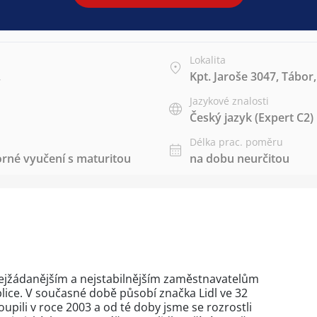
Lokalita
.
Kpt. Jaroše 3047, Tábor,
Jazykové znalosti
Český jazyk
(Expert C2)
Délka prac. poměru
rné vyučení s maturitou
na dobu neurčitou
 k nejžádanějším a nejstabilnějším zaměstnavatelům
ice. V současné době působí značka Lidl ve 32
upili v roce 2003 a od té doby jsme se rozrostli