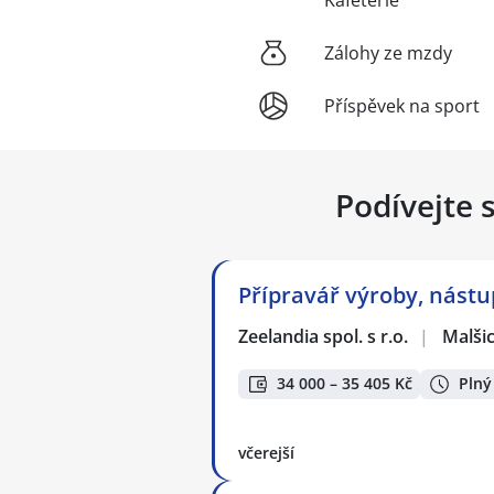
Zálohy ze mzdy
Příspěvek na sport
Podívejte 
Přípravář výroby, nástu
Zeelandia spol. s r.o.
|
Malši
34 000 – 35 405 Kč
Plný
včerejší