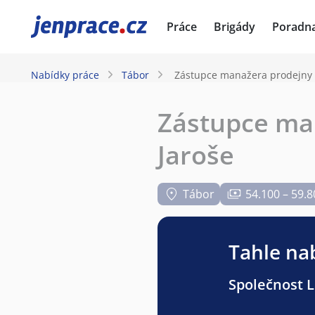
JenPráce.cz
Práce
Brigády
Poradn
Nabídky práce
Tábor
Zástupce manažera prodejny (m
Zástupce man
Jaroše
Tábor
54.100 – 59.8
Tahle nab
Společnost Li