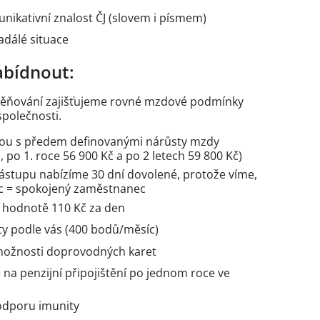
ikativní znalost ČJ (slovem i písmem)
nadálé situace
bídnout:
ěňování zajišťujeme rovné mzdové podmínky
společnosti.
ou s předem definovanými nárůsty mzdy
 po 1. roce 56 900 Kč a po 2 letech 59 800 Kč)
nástupu nabízíme 30 dní dovolené, protože víme,
c = spokojený zaměstnanec
v hodnotě 110 Kč za den
ty podle vás (400 bodů/měsíc)
 možnosti doprovodných karet
na penzijní připojištění po jednom roce ve
odporu imunity