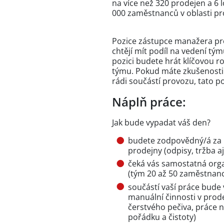
na více než 320 prodejen a 6 l
000 zaměstnanců v oblasti pro
Pozice zástupce manažera prode
chtějí mít podíl na vedení tým
pozici budete hrát klíčovou r
týmu. Pokud máte zkušenosti s
rádi součástí provozu, tato p
Náplň práce:
Jak bude vypadat váš den?
budete zodpovědný/á za 
prodejny (odpisy, tržba aj
čeká vás samostatná orga
(tým 20 až 50 zaměstnanců
součástí vaší práce bude
manuální činnosti v prod
čerstvého pečiva, práce 
pořádku a čistoty)