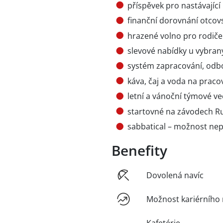
příspěvek pro nastávající
finanční dorovnání otcov
hrazené volno pro rodiče
slevové nabídky u vybra
systém zapracování, odbo
káva, čaj a voda na pracov
letní a vánoční týmové v
startovné na závodech R
sabbatical – možnost ne
Benefity
Dovolená navíc
Možnost kariérního 
Kafetérie