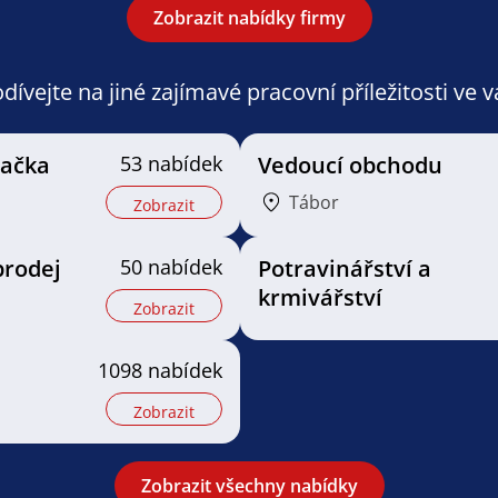
Zobrazit nabídky firmy
ívejte na jiné zajímavé pracovní příležitosti ve 
vačka
53 nabídek
Vedoucí obchodu
Tábor
Zobrazit
prodej
50 nabídek
Potravinářství a
krmivářství
Zobrazit
1098 nabídek
Zobrazit
Zobrazit všechny nabídky