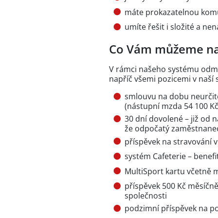
máte prokazatelnou komun
umíte řešit i složité a ne
Co Vám můžeme na
V rámci našeho systému odm
napříč všemi pozicemi v naší 
smlouvu na dobu neurčit
(nástupní mzda 54 100 Kč,
30 dní dovolené – již od 
že odpočatý zaměstnane
příspěvek na stravování 
systém Cafeterie – benefi
MultiSport kartu včetně
příspěvek 500 Kč měsíčně 
společnosti
podzimní příspěvek na p