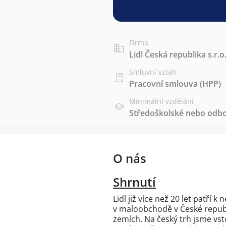
Firma
Lidl Česká republika s.r.o
Smluvní vztah
Pracovní smlouva (HPP)
Minimální vzdělání
Středoškolské nebo odbo
O nás
Shrnutí
Lidl již více než 20 let patří
v maloobchodě v České republ
zemích. Na český trh jsme vsto