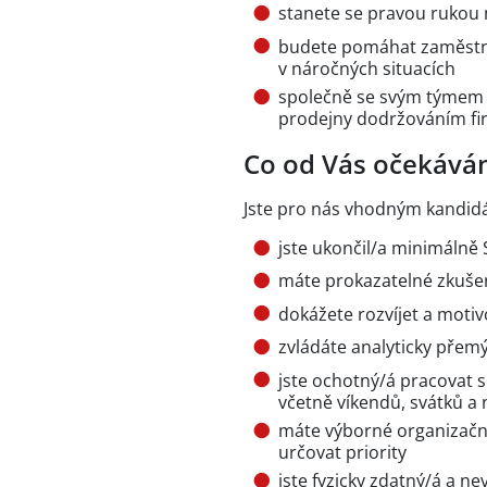
stanete se pravou rukou
budete pomáhat zaměstnan
v náročných situacích
společně se svým týmem 
prodejny dodržováním fi
Co od Vás očekává
Jste pro nás vhodným kandid
jste ukončil/a minimálně 
máte prokazatelné zkušen
dokážete rozvíjet a moti
zvládáte analyticky přemý
jste ochotný/á pracovat
včetně víkendů, svátků a
máte výborné organizačn
určovat priority
jste fyzicky zdatný/á a 