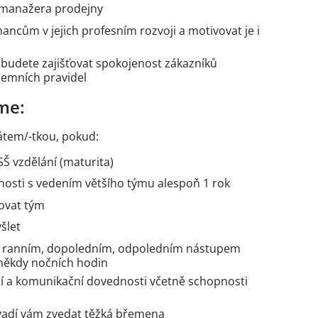
 manažera prodejny
cům v jejich profesním rozvoji a motivovat je i
budete zajišťovat spokojenost zákazníků
remních pravidel
me:
átem/-tkou, pokud:
SŠ vzdělání (maturita)
osti s vedením většího týmu alespoň 1 rok
vovat tým
šlet
 s ranním, dopoledním, odpoledním nástupem
 někdy nočních hodin
í a komunikační dovednosti včetně schopnosti
nevadí vám zvedat těžká břemena