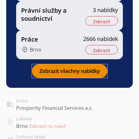
Právní služby a
3 nabídky
soudnictví
Zobrazit
Práce
2666 nabídek
Brno
Zobrazit
Zobrazit všechny nabídky
Firma
Prosperity Financial Services a.s.
Lokalita
Brno
Zobrazit na mapě
Smluvní vztah