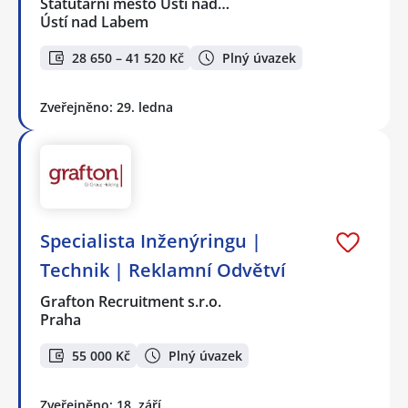
Statutární město Ústí nad…
Ústí nad Labem
28 650 – 41 520 Kč
Plný úvazek
Zveřejněno: 29. ledna
Specialista Inženýringu |
Technik | Reklamní Odvětví
Grafton Recruitment s.r.o.
Praha
55 000 Kč
Plný úvazek
Zveřejněno: 18. září