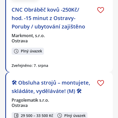
CNC Obráběč kovů -250Kč/
hod. -15 minut z Ostravy-
Poruby / ubytování zajištěno
Markmont, s.r.o.
Ostrava
Plný úvazek
Zveřejněno: 7. srpna
🛠️ Obsluha strojů – montujete,
skládáte, vyděláváte! (M) 🛠️
Pragolematik s.r.o.
Ostrava
29 500 – 33 500 Kč
Plný úvazek