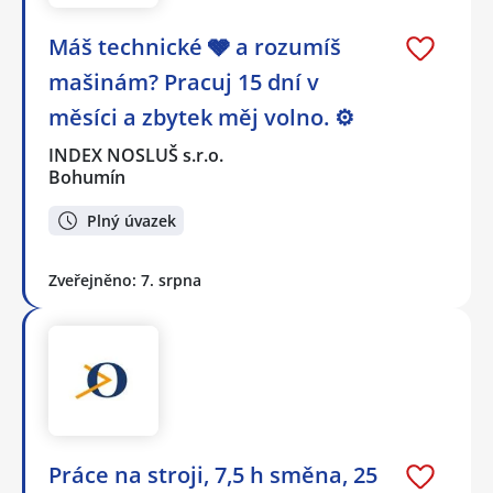
Máš technické 🩶 a rozumíš
mašinám? Pracuj 15 dní v
měsíci a zbytek měj volno. ⚙
INDEX NOSLUŠ s.r.o.
Bohumín
Plný úvazek
Zveřejněno: 7. srpna
Práce na stroji, 7,5 h směna, 25