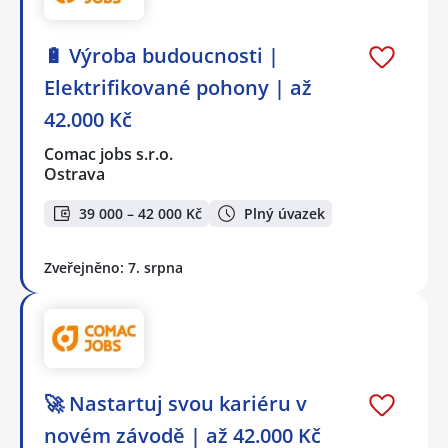
🔋 Výroba budoucnosti |
Elektrifikované pohony | až
42.000 Kč
Comac jobs s.r.o.
Ostrava
39 000 – 42 000 Kč
Plný úvazek
Zveřejněno: 7. srpna
🚀 Nastartuj svou kariéru v
novém závodě | až 42.000 Kč