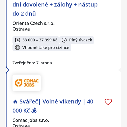
dní dovolené + zálohy + nástup
do 2 dnů
Orienta Czech s.r.o.
Ostrava
33 000 – 37 999 Kč
Plný úvazek
Vhodné také pro cizince
Zveřejněno: 7. srpna
🔥 Svářeč| Volné víkendy | 40
000 Kč 💰
Comac jobs s.r.o.
Ostrava