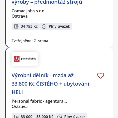
výroby – předmontáž strojů
Comac jobs s.r.o.
Ostrava
34 753 Kč
Plný úvazek
Zveřejněno: 7. srpna
Výrobní dělník - mzda až
33.800 Kč ČISTÉHO + ubytování
HELI
Personal fabric - agentura…
Ostrava
33 000 – 38 000 Kč
Plný úvazek