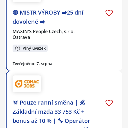
🔴 MISTR VÝROBY ➡️25 dní
dovolené ➡️
MAXIN'S People Czech, s.r.o.
Ostrava
Plný úvazek
Zveřejněno: 7. srpna
🌞 Pouze ranní směna | 💰
Základní mzda 33 753 Kč +
bonus až 10 % | 🔧 Operátor