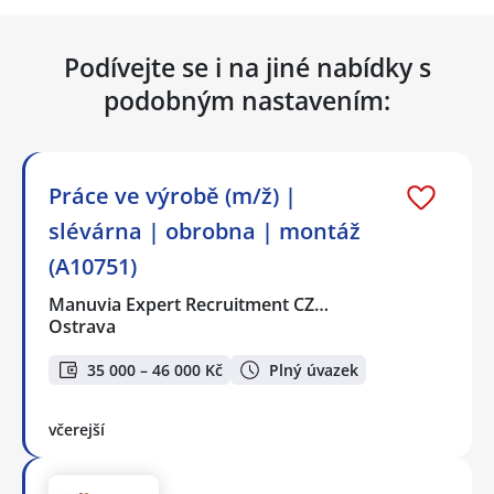
Podívejte se i na jiné nabídky s
podobným nastavením:
Práce ve výrobě (m/ž) |
slévárna | obrobna | montáž
(A10751)
Manuvia Expert Recruitment CZ…
Ostrava
35 000 – 46 000 Kč
Plný úvazek
včerejší