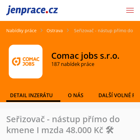
JenPráce.cz
Nabídky práce
Ostrava
Seřizovač - nástup přímo do km
Comac jobs s.r.o.
187 nabídek práce
DETAIL INZERÁTU
O NÁS
DALŠÍ VOLNÉ PO
Seřizovač - nástup přímo do
kmene I mzda 48.000 Kč 🛠️