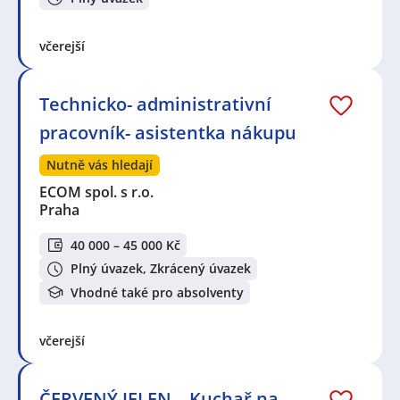
včerejší
Technicko- administrativní
pracovník- asistentka nákupu
Nutně vás hledají
ECOM spol. s r.o.
Praha
40 000 – 45 000 Kč
Plný úvazek, Zkrácený úvazek
Vhodné také pro absolventy
včerejší
ČERVENÝ JELEN – Kuchař na