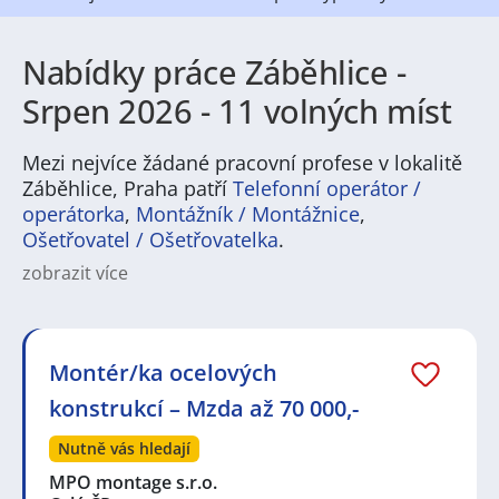
Nabídky práce Záběhlice -
Srpen 2026 - 11 volných míst
Mezi nejvíce žádané pracovní profese v lokalitě
Záběhlice, Praha patří
Telefonní operátor /
operátorka
,
Montážník / Montážnice
,
Ošetřovatel / Ošetřovatelka
.
zobrazit více
Charakteristika městské části a její instituce: Záběhlice
jsou částí Prahy s vlastní identitou a komunitou.
Městská část má vlastní městský úřad a samosprávu,
která se stará o místní záležitosti a služby pro občany.
Montér/ka ocelových
V Záběhlicích se nachází školy, knihovna, a další
konstrukcí – Mzda až 70 000,-
instituce sloužící místnímu obyvatelstvu.
Nutně vás hledají
MPO montage s.r.o.
Politická a správní struktura: Záběhlice mají svůj