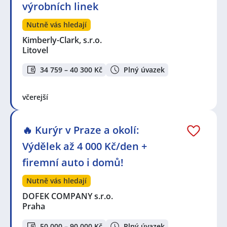
výrobních linek
Nutně vás hledají
Kimberly-Clark, s.r.o.
Litovel
34 759 – 40 300 Kč
Plný úvazek
včerejší
🔥 Kurýr v Praze a okolí:
Výdělek až 4 000 Kč/den +
firemní auto i domů!
Nutně vás hledají
DOFEK COMPANY s.r.o.
Praha
50 000 – 90 000 Kč
Plný úvazek