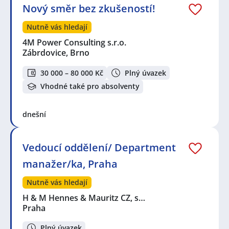
Nový směr bez zkušeností!
Nutně vás hledají
4M Power Consulting s.r.o.
Zábrdovice, Brno
30 000 – 80 000 Kč
Plný úvazek
Vhodné také pro absolventy
dnešní
Vedoucí oddělení/ Department
manažer/ka, Praha
Nutně vás hledají
H & M Hennes & Mauritz CZ, s…
Praha
Plný úvazek