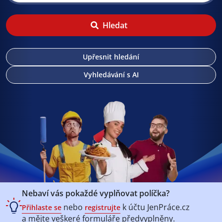
Hledat
Upřesnit hledání
Vyhledávání s AI
Nebaví vás pokaždé vyplňovat políčka?
nebo
k účtu
JenPráce.cz
Přihlaste se
registrujte
a mějte veškeré
formuláře předvyplněny.