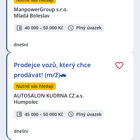
ManpowerGroup s.r.o.
Mladá Boleslav
40 000 – 50 000 Kč
Plný úvazek
dnešní
Prodejce vozů, který chce
prodávat! (m/ž)🚗
Nutně vás hledají
AUTOSALON KUDRNA CZ a.s.
Humpolec
45 000 – 50 000 Kč
Plný úvazek
dnešní