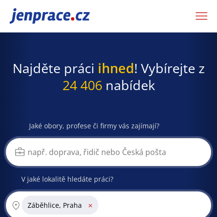
JenPráce.cz
Najděte práci
ihned
! Vybírejte z
24 406
nabídek
Jaké obory, profese či firmy vás zajímají?
V jaké lokalitě hledáte práci?
×
Záběhlice, Praha