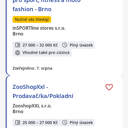
fashion - Brno
Nutně vás hledají
inSPORTline stores s.r.o.
Brno
27 000 – 32 000 Kč
Plný úvazek
Vhodné také pro cizince
Zveřejněno: 7. srpna
ZooShopXxl -
Prodavač/ka/Pokladní
ZooshopXXL s.r.o.
Brno
25 000 – 27 000 Kč
Plný úvazek