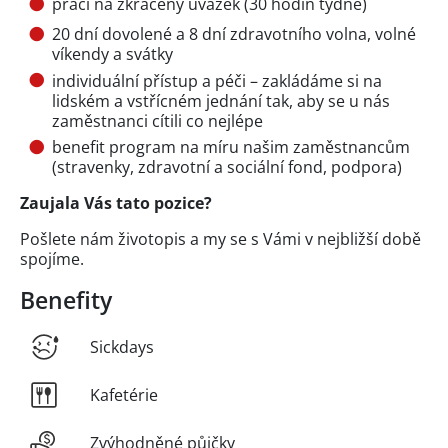
práci na zkrácený úvazek (30 hodin týdně)
20 dní dovolené a 8 dní zdravotního volna, volné
víkendy a svátky
individuální přístup a péči – zakládáme si na
lidském a vstřícném jednání tak, aby se u nás
zaměstnanci cítili co nejlépe
benefit program na míru našim zaměstnancům
(stravenky, zdravotní a sociální fond, podpora)
Zaujala Vás tato pozice?
Pošlete nám životopis a my se s Vámi v nejbližší době
spojíme.
Benefity
Sickdays
Kafetérie
Zvýhodněné půjčky