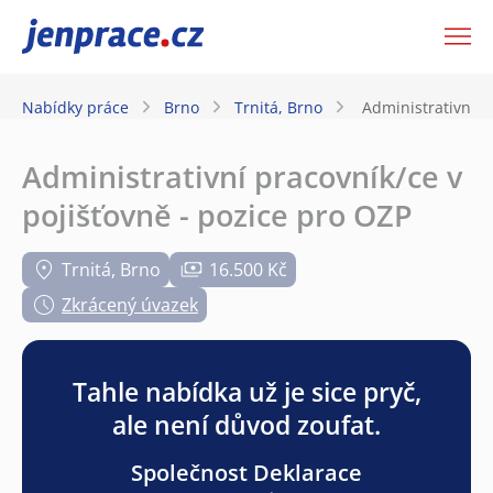
JenPráce.cz
Nabídky práce
Brno
Trnitá, Brno
Administrativní p
Administrativní pracovník/ce v
pojišťovně - pozice pro OZP
Trnitá, Brno
16.500 Kč
Zkrácený úvazek
Tahle nabídka už je sice pryč,
ale není důvod zoufat.
Společnost Deklarace