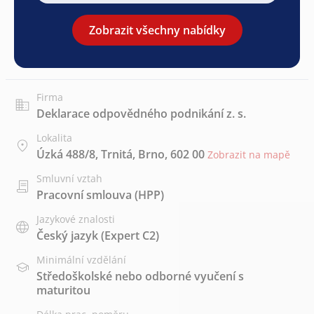
Zobrazit všechny nabídky
Firma
Deklarace odpovědného podnikání z. s.
Lokalita
Úzká 488/8, Trnitá, Brno, 602 00
Zobrazit na mapě
Smluvní vztah
Pracovní smlouva (HPP)
Jazykové znalosti
Český jazyk
(Expert C2)
Minimální vzdělání
Středoškolské nebo odborné vyučení s
maturitou