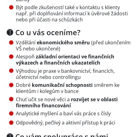
Být podle zkušeností také v kontaktu s klienty
např. při doplňování informací k úvěrové žádosti
nebo při účasti na schůzkách
🟡 Co u vás oceníme?
Vzdělání
ekonomického směru
(před ukončením
VŠ nebo ukončené)
Alespoň
základní orientaci ve finančních
výkazech a finančních ukazatelích
Výhodou je praxe v bankovnictví, financích,
účetnictví nebo controllingu
Dobré
komunikační schopnosti
směrem ke
klientům i kolegům v bance
Chuť učit se nové věci a
rozvíjet se v oblasti
firemního financování
Analytické myšlení a baví vás práce s čísly
Odpovědný, pečlivý a aktivní přístup k práci
🟡 Co vám spolupráce s námi