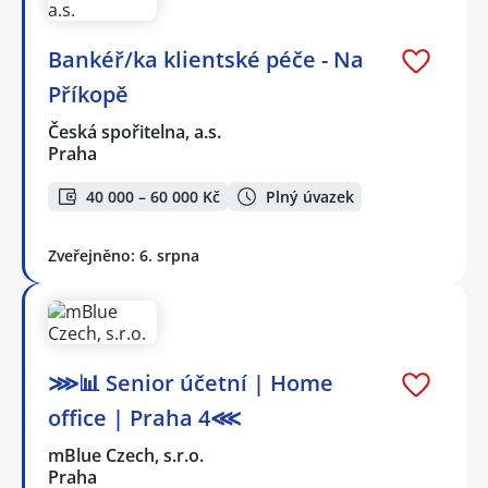
Bankéř/ka klientské péče - Na
Příkopě
Česká spořitelna, a.s.
Praha
40 000 – 60 000 Kč
Plný úvazek
Zveřejněno: 6. srpna
⋙📊 Senior účetní | Home
office | Praha 4⋘
mBlue Czech, s.r.o.
Praha