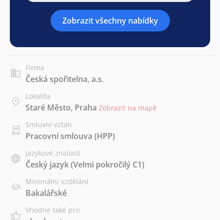
Zobrazit všechny nabídky
Firma
Česká spořitelna, a.s.
Lokalita
Staré Město, Praha
Zobrazit na mapě
Smluvní vztah
Pracovní smlouva (HPP)
Jazykové znalosti
Český jazyk
(Velmi pokročilý C1)
Minimální vzdělání
Bakalářské
Vhodné také pro