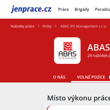
JenPráce.cz
Práce
Brigády
Poradn
Nabídky práce
Firmy
ABAS IPS Management s.r.o.
ABAS
24 nabídek 
O NÁS
VOLNÉ POZICE
Místo výkonu prác