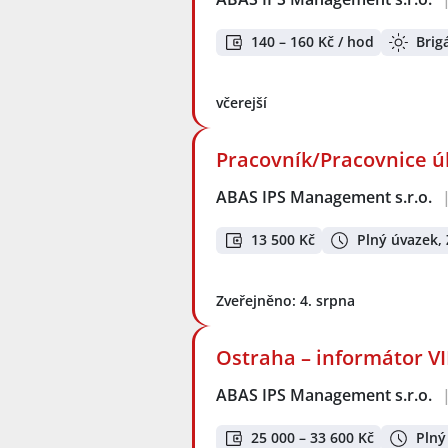
140 – 160 Kč / hod
Brig
včerejší
Pracovník/Pracovnice úk
ABAS IPS Management s.r.o.
13 500 Kč
Plný úvazek,
Zveřejněno: 4. srpna
Ostraha – informátor VI
ABAS IPS Management s.r.o.
25 000 – 33 600 Kč
Plný