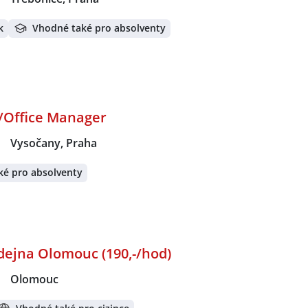
k
Vhodné také pro absolventy
y/Office Manager
|
Vysočany, Praha
ké pro absolventy
dejna Olomouc (190,-/hod)
|
Olomouc