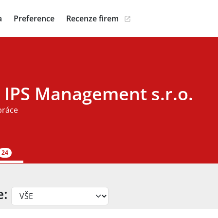
a
Preference
Recenze firem
 IPS Management s.r.o.
práce
24
e: