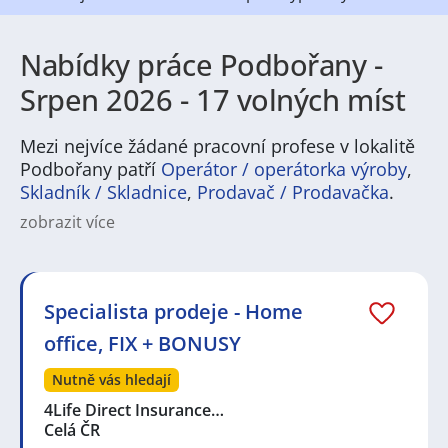
Nabídky práce Podbořany -
Srpen 2026 - 17 volných míst
Mezi nejvíce žádané pracovní profese v lokalitě
Podbořany patří
Operátor / operátorka výroby
,
Skladník / Skladnice
,
Prodavač / Prodavačka
.
zobrazit více
Práce v Podbořanech nabízí pestrou škálu možností
pro uchazeče s různým vzděláním i zkušenostmi. V
regionu jsou běžné pracovní nabídky v průmyslu,
výrobě a zpracovatelských odvětvích, stejně jako v
Specialista prodeje - Home
dopravě a logistice. Dobře se uplatní řemeslníci,
office, FIX + BONUSY
technici nebo operátoři strojů, zároveň tu najdete i
nabídky v obchodu, administrativě a poskytování
Nutně vás hledají
služeb. Pro zájemce o zdravotnictví, školství či
sezonní zaměstnání je tu rovněž místo, takže kdo
4Life Direct Insurance…
hledá stabilní zaměstnání i flexibilní pracovní
Celá ČR
příležitosti, může v Podbořanech najít vhodnou