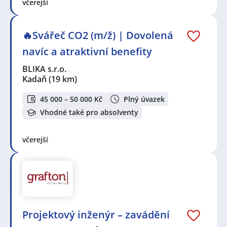
včerejší
🔥Svářeč CO2 (m/ž) | Dovolená
navíc a atraktivní benefity
BLIKA s.r.o.
Kadaň
(19 km)
45 000 – 50 000 Kč
Plný úvazek
Vhodné také pro absolventy
včerejší
Projektový inženýr – zavádění