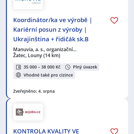
Koordinátor/ka ve výrobě |
Kariérní posun z výroby |
Ukrajinština + řidičák sk.B
Manuvia, a. s., organizační…
Žatec, Louny
(14 km)
35 000 – 38 000 Kč
Plný úvazek
Vhodné také pro cizince
Zveřejněno: 4. srpna
KONTROLA KVALITY VE