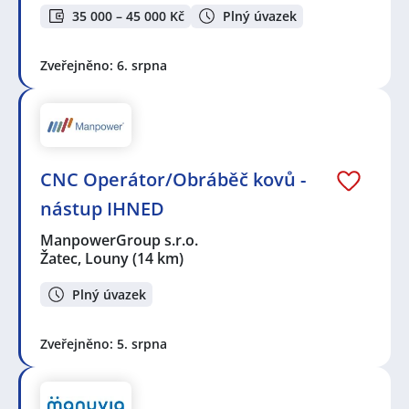
35 000 – 45 000 Kč
Plný úvazek
Zveřejněno: 6. srpna
CNC Operátor/Obráběč kovů -
nástup IHNED
ManpowerGroup s.r.o.
Žatec, Louny
(14 km)
Plný úvazek
Zveřejněno: 5. srpna