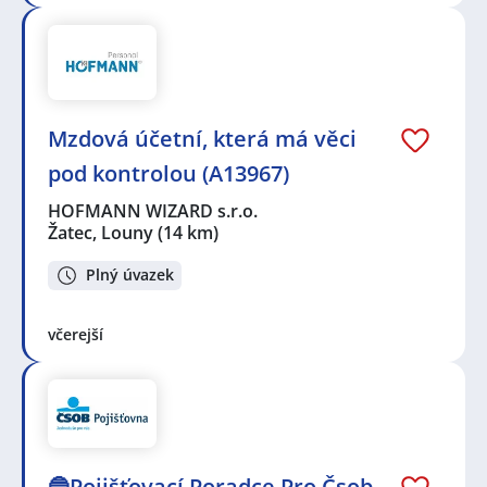
Mzdová účetní, která má věci
pod kontrolou (A13967)
HOFMANN WIZARD s.r.o.
Žatec, Louny
(14 km)
Plný úvazek
včerejší
🔵Pojišťovací Poradce Pro Čsob