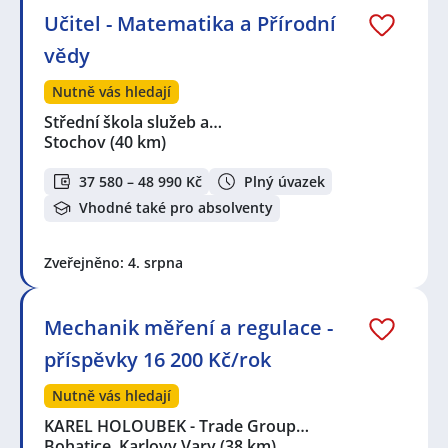
Učitel - Matematika a Přírodní
vědy
Nutně vás hledají
Střední škola služeb a…
Stochov
(40 km)
37 580 – 48 990 Kč
Plný úvazek
Vhodné také pro absolventy
Zveřejněno: 4. srpna
Mechanik měření a regulace -
příspěvky 16 200 Kč/rok
Nutně vás hledají
KAREL HOLOUBEK - Trade Group…
Bohatice, Karlovy Vary
(38 km)