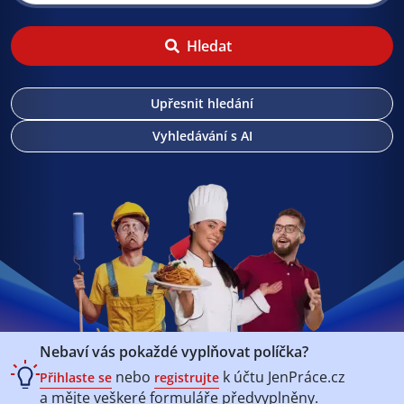
Hledat
Upřesnit hledání
Vyhledávání s AI
Nebaví vás pokaždé vyplňovat políčka?
nebo
k účtu
JenPráce.cz
Přihlaste se
registrujte
a mějte veškeré
formuláře předvyplněny.