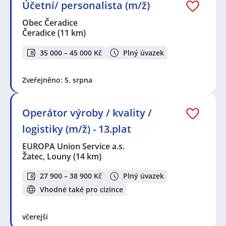
Účetní/ personalista (m/ž)
Obec Čeradice
Čeradice
(11 km)
35 000 – 45 000 Kč
Plný úvazek
Zveřejněno: 5. srpna
Operátor výroby / kvality /
logistiky (m/ž) - 13.plat
EUROPA Union Service a.s.
Žatec, Louny
(14 km)
27 900 – 38 900 Kč
Plný úvazek
Vhodné také pro cizince
včerejší