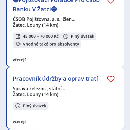
Banku V Žatci🔵
ČSOB Pojišťovna, a. s., člen…
Žatec, Louny
(14 km)
45 000 – 70 000 Kč
Plný úvazek
Vhodné také pro absolventy
včerejší
Pracovník údržby a oprav tratí
Správa železnic, státní…
Žatec, Louny
(14 km)
Plný úvazek
včerejší