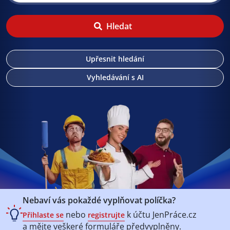
Hledat
Upřesnit hledání
Vyhledávání s AI
Nebaví vás pokaždé vyplňovat políčka?
nebo
k účtu
JenPráce.cz
Přihlaste se
registrujte
a mějte veškeré
formuláře předvyplněny.