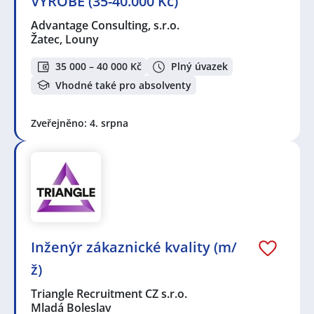
VÝROBĚ (35-40.000 Kč)
Advantage Consulting, s.r.o.
Žatec, Louny
35 000 – 40 000 Kč
Plný úvazek
Vhodné také pro absolventy
Zveřejněno: 4. srpna
Inženýr zákaznické kvality (m/
ž)
Triangle Recruitment CZ s.r.o.
Mladá Boleslav