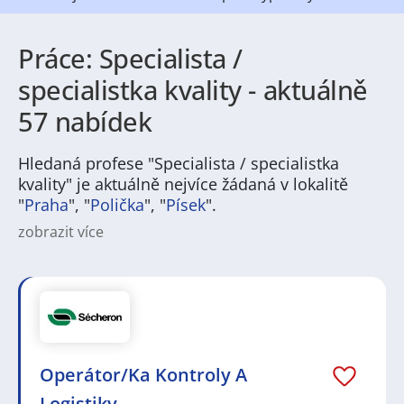
Práce: Specialista /
specialistka kvality - aktuálně
57 nabídek
Hledaná profese "Specialista / specialistka
kvality" je aktuálně nejvíce žádaná v lokalitě
"
Praha
", "
Polička
", "
Písek
".
zobrazit více
Na
JenPráce.cz
naleznete širokou nabídku pravidelně
aktualizovaných a doplňovaných inzerátů
práce
i
brigády
. Najdete zde široké množství různých oborů
a profesí, o které mají firmy aktuálně největší zájem a
je pro ně velmi podstatné obsadit pracovní pozici v co
nejkratším možném termínu. Mezi takové profese
patří nyní nejvíce
kuchař / kuchařka
,
řidič / řidička
,
Operátor/Ka Kontroly A
dělník / dělnice
,
dělník / dělnice
nebo máte zájem o
profesi
prodavač / prodavačka
? Mezi nejvíce
Logistiky