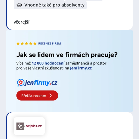
důraz na zajištění kvality a spokojenosti zákazníků.
Vhodné také pro absolventy
Pro získání pozice specialista kvality je důležité mít
relevantní kvalifikaci a odborné znalosti v oblasti
řízení kvality. Typickými požadavky jsou vysokoškolské
včerejší
vzdělání v technickém oboru, jako je strojírenství,
chemie, elektronika nebo příbuzná zaměření. Dále se
očekává, že specialista kvality bude mít znalost a
porozumění příslušných norem a standardů, jako je
například ISO 9001 a metodiky jako Six Sigma nebo
Poka-Yoke. Výhodu při prokázání odborných
schopností představují také certifikace v oblasti kvality
Certified Quality Engineer (CQE) nebo Certified
Quality Auditor (CQA). Důležité jsou i zkušenosti v
oboru, které umožňují specialistovi efektivně
aplikovat své znalosti a dovednosti v praxi.
Zjistěte více o profesi
Specialista / specialistka kvality
–
průměrnou mzdu a další užitečné informace.
Zvyšte si šanci v nalezení nového uplatnění!
Vytvořte
si účet na JenPráce.cz
a pravidelně na Váš email
dostávejte aktuální seznam pracovních nabídek,