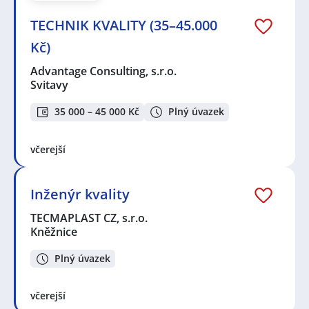
Meziříčí
,
Velemyšleves
,
Žatec, okres Louny
,
Mladá
Boleslav
,
Lešná, okres Vsetín
,
Písek
,
Hostivař, Praha
,
TECHNIK KVALITY (35–45.000
Brandýs nad Labem-Stará Boleslav
,
České Budějovice
,
Uherské Hradiště
,
Žirovnice
,
Klášterec nad Ohří
,
Kč)
Ivanovice na Hané
,
Slavonín, Olomouc
,
Podbořany
,
Advantage Consulting, s.r.o.
Horní Počernice, Praha
,
Kuřim
,
Moravská Třebová
,
Svitavy
Chotěboř
,
Plzeň
,
Chomutov
,
Kaplice
35 000 – 45 000 Kč
Plný úvazek
včerejší
Inženýr kvality
TECMAPLAST CZ, s.r.o.
Kněžnice
Plný úvazek
včerejší