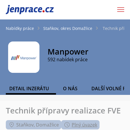
JenPráce.cz
Nabídky práce
Staňkov, okres Domažlice
Technik přípr
Manpower
592 nabídek práce
DETAIL INZERÁTU
O NÁS
DALŠÍ VOLNÉ PO
Technik přípravy realizace FVE
Staňkov, Domažlice
Plný úvazek