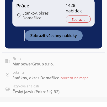
Práce
1428
nabídek
Staňkov, okres
Domažlice
Zobrazit
Zobrazit všechny nabídky
Firma
ManpowerGroup s.r.o.
Lokalita
Staňkov, okres Domažlice
Zobrazit na mapě
Jazykové znalosti
Český jazyk
(Pokročilý B2)