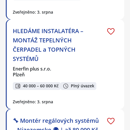
Zveřejněno: 3. srpna
HLEDÁME INSTALATÉRA –
MONTÁŽ TEPELNÝCH
ČERPADEL a TOPNÝCH
SYSTÉMŮ
Enerfin plus s.r.o.
Plzeň
40 000 – 60 000 Kč
Plný úvazek
Zveřejněno: 3. srpna
🔧 Montér regálových systémů
– Nizozemsko 🌍 | až 80 000 Kč