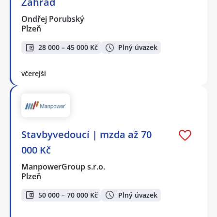
Zahrad
Ondřej Porubský
Plzeň
28 000 – 45 000 Kč
Plný úvazek
včerejší
Stavbyvedoucí | mzda až 70
000 Kč
ManpowerGroup s.r.o.
Plzeň
50 000 – 70 000 Kč
Plný úvazek