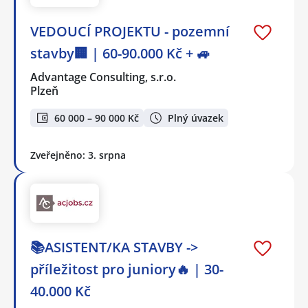
VEDOUCÍ PROJEKTU - pozemní
stavby🏢 | 60-90.000 Kč + 🚙
Advantage Consulting, s.r.o.
Plzeň
60 000 – 90 000 Kč
Plný úvazek
Zveřejněno: 3. srpna
📚ASISTENT/KA STAVBY ->
příležitost pro juniory🔥 | 30-
40.000 Kč