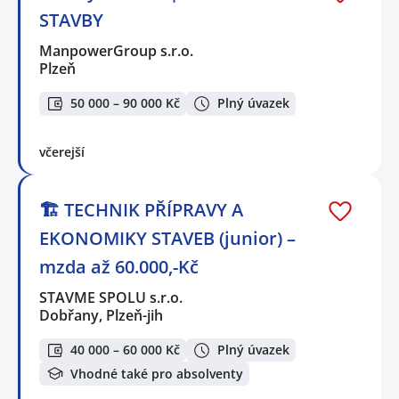
STAVBY
ManpowerGroup s.r.o.
Plzeň
50 000 – 90 000 Kč
Plný úvazek
včerejší
🏗️ TECHNIK PŘÍPRAVY A
EKONOMIKY STAVEB (junior) –
mzda až 60.000,-Kč
STAVME SPOLU s.r.o.
Dobřany, Plzeň-jih
40 000 – 60 000 Kč
Plný úvazek
Vhodné také pro absolventy