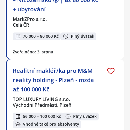
+ ubytování
MarkZPro s.r.o.
Celá ČR
70 000 – 80 000 Kč
Plný úvazek
Zveřejněno: 3. srpna
Realitní makléř/ka pro M&M
reality holding - Plzeň - mzda
až 100 000 Kč
TOP LUXURY LIVING s.r.o.
Východní Předměstí, Plzeň
56 000 – 100 000 Kč
Plný úvazek
Vhodné také pro absolventy